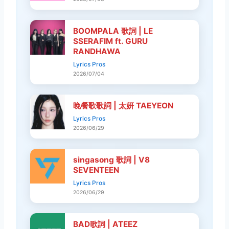
BOOMPALA 歌詞 | LE
SSERAFIM ft. GURU
RANDHAWA
Lyrics Pros
2026/07/04
晚餐歌歌詞 | 太妍 TAEYEON
Lyrics Pros
2026/06/29
singasong 歌詞 | V8
SEVENTEEN
Lyrics Pros
2026/06/29
BAD歌詞 | ATEEZ