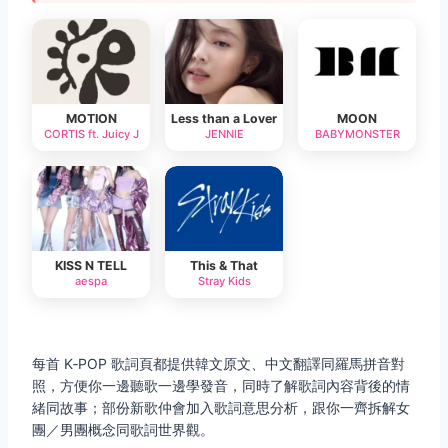
MOTION
Less than a Lover
MOON
CORTIS ft. Juicy J
JENNIE
BABYMONSTER
KISS N TELL
This & That
aespa
Stray Kids
每首 K‑POP 歌詞頁都提供韓文原文、中文翻譯同羅馬拼音對
照，方便你一邊聽歌一邊學發音，同時了解歌詞內容背後的情
緒同故事；部份新歌仲會加入歌詞意思分析，跟你一齊拆解女
團／男團概念同歌詞世界觀。