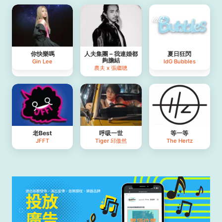
你快樂嗎
人夫集團 – 我連婚都
夏日狂閃
夠膽結
Gin Lee
IdG Bubbles
農夫 x 張繼聰
老Best
呼吸一世
等一等
JFFT
Tiger 邱傲然
The Hertz