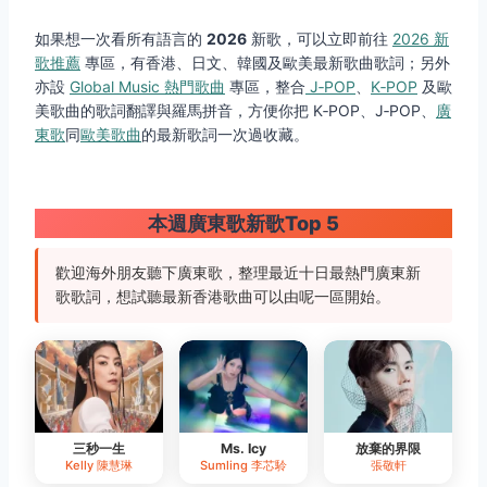
如果想一次看所有語言的
2026
新歌，可以立即前往
2026 新
歌推薦
專區，有香港、日文、韓國及歐美最新歌曲歌詞；另外
亦設
Global Music 熱門歌曲
專區，整合
J‑POP
、
K‑POP
及歐
美歌曲的歌詞翻譯與羅馬拼音，方便你把 K‑POP、J‑POP、
廣
東歌
同
歐美歌曲
的最新歌詞一次過收藏。
本週廣東歌新歌Top 5
歡迎海外朋友聽下廣東歌，整理最近十日最熱門廣東新
歌歌詞，想試聽最新香港歌曲可以由呢一區開始。
三秒一生
Ms. Icy
放棄的界限
Kelly 陳慧琳
Sumling 李芯駖
張敬軒