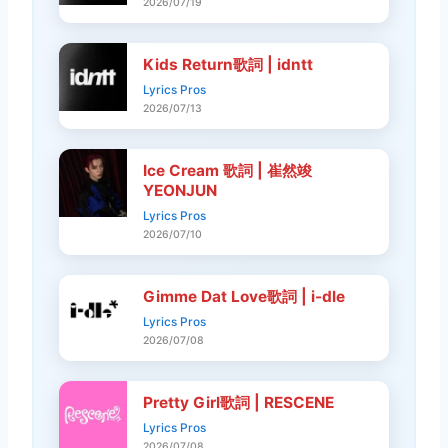
2026/07/19
Kids Return歌詞 | idntt
Lyrics Pros
2026/07/13
Ice Cream 歌詞 | 崔然竣
YEONJUN
Lyrics Pros
2026/07/10
Gimme Dat Love歌詞 | i-dle
Lyrics Pros
2026/07/08
Pretty Girl歌詞 | RESCENE
Lyrics Pros
2026/07/08