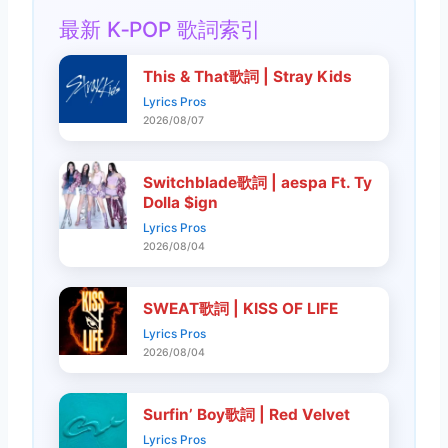
最新 K‑POP 歌詞索引
This & That歌詞 | Stray Kids
Lyrics Pros
2026/08/07
Switchblade歌詞 | aespa Ft. Ty
Dolla $ign
Lyrics Pros
2026/08/04
SWEAT歌詞 | KISS OF LIFE
Lyrics Pros
2026/08/04
Surfin’ Boy歌詞 | Red Velvet
Lyrics Pros