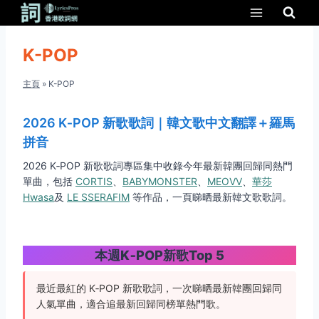
Skip
to
content
K-POP
主頁
»
K-POP
2026 K‑POP 新歌歌詞｜韓文歌中文翻譯＋羅馬
拼音
2026 K‑POP 新歌歌詞專區集中收錄今年最新韓團回歸同熱門
單曲，包括
CORTIS
、
BABYMONSTER
、
MEOVV
、
華莎
Hwasa
及
LE SSERAFIM
等作品，一頁睇晒最新韓文歌歌詞。
本週K‑POP新歌Top 5
最近最紅的 K‑POP 新歌歌詞，一次睇晒最新韓團回歸同
人氣單曲，適合追最新回歸同榜單熱門歌。