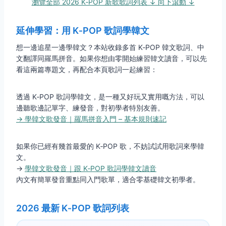
瀏覽全部 2026 K‑POP 新歌歌詞列表 ↓ 向下滾動 ↓
延伸學習：用 K‑POP 歌詞學韓文
想一邊追星一邊學韓文？本站收錄多首 K‑POP 韓文歌詞、中
文翻譯同羅馬拼音。如果你想由零開始練習韓文讀音，可以先
看這兩篇專題文，再配合本頁歌詞一起練習：
透過 K‑POP 歌詞學韓文，是一種又好玩又實用嘅方法，可以
邊聽歌邊記單字、練發音，對初學者特別友善。
→ 學韓文歌發音｜羅馬拼音入門 – 基本規則速記
如果你已經有幾首最愛的 K‑POP 歌，不妨試試用歌詞來學韓
文。
→
學韓文歌發音｜跟 K‑POP 歌詞學韓文讀音
內文有簡單發音重點同入門歌單，適合零基礎韓文初學者。
2026 最新 K‑POP 歌詞列表