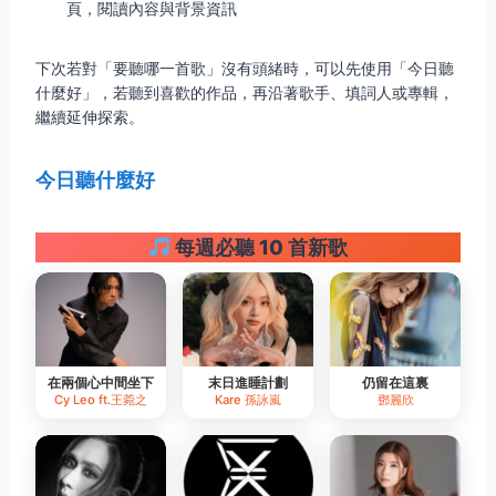
頁，閱讀內容與背景資訊
下次若對「要聽哪一首歌」沒有頭緒時，可以先使用「今日聽
什麼好」，若聽到喜歡的作品，再沿著歌手、填詞人或專輯，
繼續延伸探索。
今日聽什麼好
每週必聽 10 首新歌
在兩個心中間坐下
末日進睡計劃
仍留在這裏
Cy Leo ft.王菀之
Kare 孫詠嵐
鄧麗欣