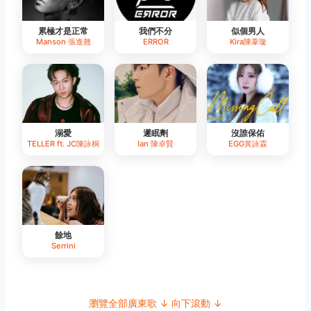
累極才是正常
我們不分
似個男人
Manson 張進翹
ERROR
Kira陳葦璇
溺愛
遲眠劑
沒誰保佑
TELLER ft. JC陳詠桐
Ian 陳卓賢
EGG黃詠霖
餘地
Serrini
瀏覽全部廣東歌 ↓ 向下滾動 ↓