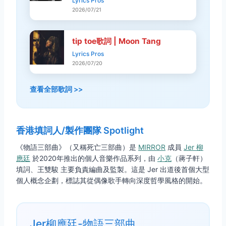
Lyrics Pros
2026/07/21
tip toe歌詞 | Moon Tang
Lyrics Pros
2026/07/20
查看全部歌詞 >>
香港填詞人/製作團隊 Spotlight
《物語三部曲》（又稱死亡三部曲）是
MIRROR
成員
Jer 柳
應廷
於2020年推出的個人音樂作品系列，由
小克
（蔣子軒）
填詞、王雙駿 主要負責編曲及監製。這是 Jer 出道後首個大型
個人概念企劃，標誌其從偶像歌手轉向深度哲學風格的開始。
Jer柳應廷-物語三部曲