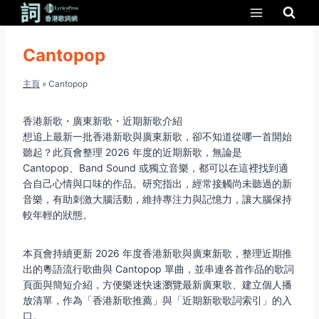
Skip
to
content
Cantopop
主頁
»
Cantopop
香港新歌・廣東新歌・近期新歌介紹
想追上最新一批香港新歌與廣東新歌，卻不知道從哪一首開始
聽起？此頁會整理 2026 年度的近期新歌，無論是
Cantopop、Band Sound 或獨立音樂，都可以在這裡找到適
合自己心情與口味的作品。研究指出，經常接觸尚未聽過的新
音樂，有助刺激大腦活動，維持專注力與記憶力，讓大腦保持
較年輕的狀態。
本頁會持續更新 2026 年度香港新歌與廣東新歌，整理近期推
出的粵語流行歌曲與 Cantopop 單曲，並串連各首作品的歌詞
頁面與簡短介紹，方便樂迷快速瀏覽最新廣東歌、建立個人播
放清單，作為「香港新歌推薦」與「近期新歌歌詞索引」的入
口。