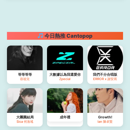
今日熱推 Cantopop
等等等等
大數據以為我還愛你
我們不分合唱版
容祖兒
Zpecial
ERROR x 謝安琪
大團圓結局
成年禮
Growth!
Sica 何洛瑤
Ian 陳卓賢