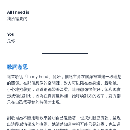
All I need is
我所需要的
You
是你
歌詞意思
這首歌從「In my head」開始，描述主角在腦海裡重建一段理想
的關係。在那個想像的空間裡，對方可以陪在她身邊、親吻她、
小心地抱著她，連道別都帶著溫柔。這種想像很美好，卻和現實
形成強烈對比，因為在真實世界裡，她呼喚對方的名字，對方卻
只在自己需要她的時候才出現。
副歌裡她不斷用唱歌來證明自己還活著，也哭到眼淚流乾，呈現
出這段感情帶來的疲憊。她清楚知道幸福可能只是幻覺，也知道