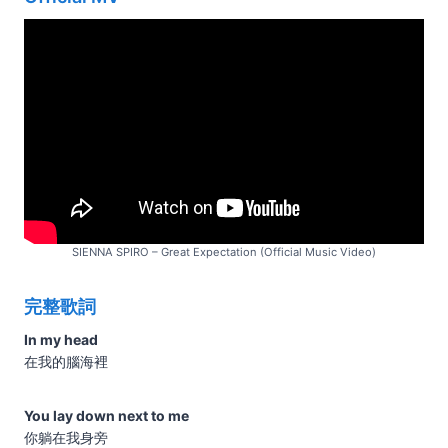
SIENNA SPIRO – Great Expectation (Official Music Video)
完整歌詞
In my head
在我的腦海裡
You lay down next to me
你躺在我身旁