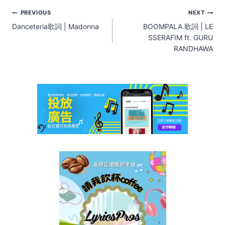
Post
PREVIOUS
NEXT
navigation
Danceteria歌詞 | Madonna
BOOMPALA 歌詞 | LE
SSERAFIM ft. GURU
RANDHAWA