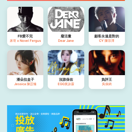
FB愛不完
廢活量
顧客永遠是對的
床哥 x Novel Fergus
Dear Jane
CY 陳宗澤
潘朵拉盒子
沒誰保佑
負評王
Jessica 陳苡臻
EGG黃詠霖
吳保錡