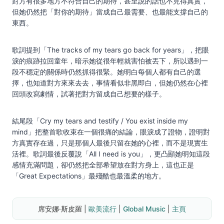
對方有很多地方不符合自己的期待，甚至說的話也不見得真實，
但她仍然把「對你的期待」當成自己最需要、也最能支撐自己的
東西。
歌詞提到「The tracks of my tears go back for years」，把眼
淚的痕跡拉回童年，暗示她從很年輕就害怕被丟下，所以遇到一
段不穩定的關係時仍然抓得很緊。她明白每個人都有自己的選
擇，也知道對方來來去去，事情看似非黑即白，但她仍然在心裡
回頭改寫劇情，試著把對方留成自己想要的樣子。
結尾段「Cry my tears and testify / You exist inside my
mind」把整首歌收束在一個很痛的結論，眼淚成了證物，證明對
方真實存在過，只是那個人最後只留在她的心裡，而不是現實生
活裡。歌詞最後反覆說「All I need is you」，更凸顯她明知這段
感情充滿問題，卻仍然把全部希望放在對方身上，這也正是
「Great Expectations」最殘酷也最溫柔的地方。
席安娜·斯皮羅 | 
歐美流行
 | 
Global Music
 | 
主頁