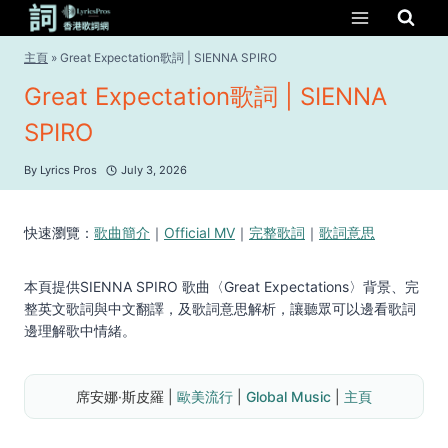
Skip
to
content
主頁
»
Great Expectation歌詞 | SIENNA SPIRO
Great Expectation歌詞 | SIENNA
SPIRO
By
Lyrics Pros
July 3, 2026
快速瀏覽：
歌曲簡介
｜
Official MV
｜
完整歌詞
｜
歌詞意思
本頁提供SIENNA SPIRO 歌曲〈Great Expectations〉背景、完
整英文歌詞與中文翻譯，及歌詞意思解析，讓聽眾可以邊看歌詞
邊理解歌中情緒。
席安娜·斯皮羅 | 
歐美流行
 | 
Global Music
 | 
主頁