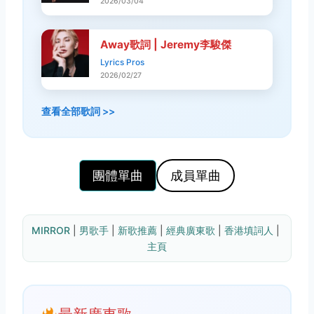
2026/03/04
Away歌詞 | Jeremy李駿傑
Lyrics Pros
2026/02/27
查看全部歌詞 >>
團體單曲
成員單曲
MIRROR
 | 
男歌手
 | 
新歌推薦
 | 
經典廣東歌
 | 
香港填詞人
 | 
主頁