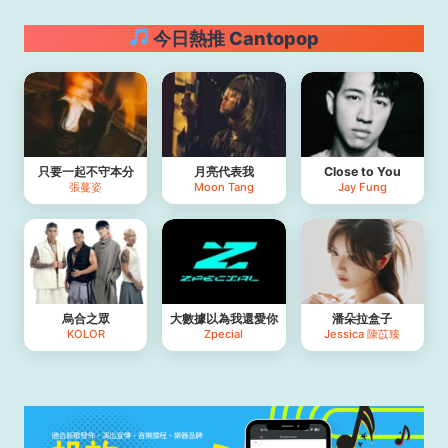
今日熱推 Cantopop
只要一起不守本分
月亮代表我
Close to You
張蔓姿
Moon Tang
Jay Fung
烏合之眾
大數據以為我還愛你
潘朵拉盒子
KOLOR
Zpecial
Jessica 陳苡臻