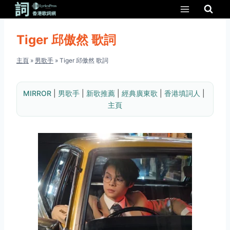
Skip
to
content
Tiger 邱傲然 歌詞
主頁
»
男歌手
»
Tiger 邱傲然 歌詞
MIRROR
 | 
男歌手
 | 
新歌推薦
 | 
經典廣東歌
 | 
香港填詞人
 | 
主頁