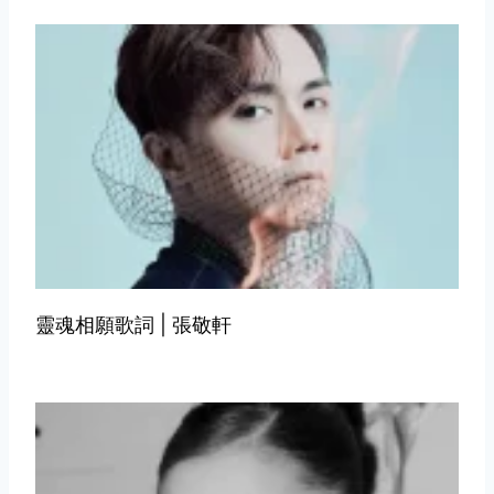
靈魂相願歌詞 | 張敬軒