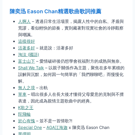
陳奕迅 Eason Chan精選歌曲歌詞推薦
人啊人
– 透過日常生活場景，揭露人性中的自私、矛盾與
荒謬，看似輕快的節奏，實則藏著對現實社會的冷靜觀察
與嘲諷。
這樣很好
活著多好
– 就是說：活著多好
淘汰 (國語)
富士山下
– 愛情破碎後仍想學會祝福對方的成熟與無奈。
Shall We Talk
– 以親子關係作為主題，聚焦在多年累積的
誤解與沉默，如何因一句簡單的「我們聊聊吧」而慢慢化
解。
無人之境
– 出軌
單車
– 唱出很多人在長大後才懂得父母愛意的克制與不擅
表達，因此成為親情主題歌曲中的經典。
K歌之王
陀飛輪
於心有愧
– 並不是一首情歌?!
Special One
–
AGA江海迦
x 陳奕迅 Eason Chan
黑擇明