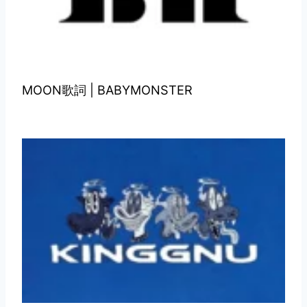
MOON歌詞 | BABYMONSTER