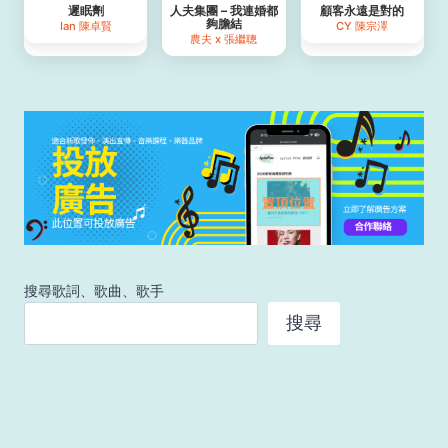
遲眠劑
人夫集團 – 我連婚都
顧客永遠是對的
夠膽結
Ian 陳卓賢
CY 陳宗澤
農夫 x 張繼聰
搜尋歌詞、歌曲、歌手
搜尋