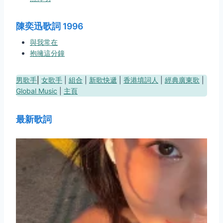
陳奕迅歌詞 1996
與我常在
抱擁這分鐘
男歌手
|
女歌手
|
組合
|
新歌快遞
|
香港填詞人
|
經典廣東歌
|
Global Music
|
主頁
最新歌詞