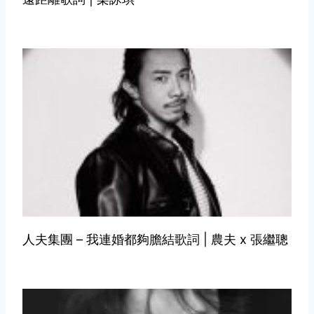
人夫集團 – 我連婚都夠膽結歌詞 | 農夫 x 張繼聰