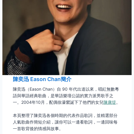
陳奕迅 Eason Chan簡介
陳奕迅（Eason Chan）自 90 年代出道以來，唱紅無數粵
語與華語經典歌曲，是華語樂壇公認的實力派男歌手之
一。2004年10月，配偶徐濠縈誕下了他們的女兒
陳康堤
。
本頁整理了陳奕迅各個時期的代表作品歌詞，並精選部分
人氣歌曲作簡短介紹，讓你可以一邊看歌詞，一邊回味每
一首歌背後的情感與故事。