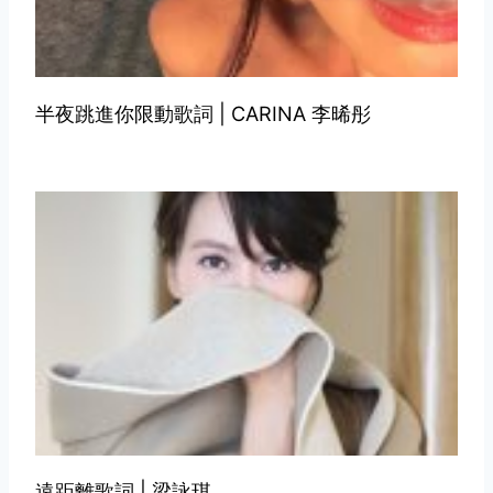
半夜跳進你限動歌詞 | CARINA 李晞彤
遠距離歌詞 | 梁詠琪