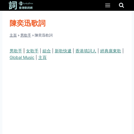
Skip
to
content
陳奕迅歌詞
主頁
»
男歌手
»
陳奕迅歌詞
男歌手
|
女歌手
|
組合
|
新歌快遞
|
香港填詞人
|
經典廣東歌
|
Global Music
|
主頁