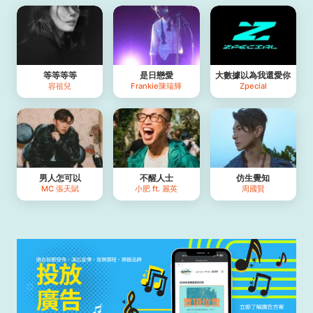
等等等等
是日戀愛
大數據以為我還愛你
容祖兒
Frankie陳瑞輝
Zpecial
男人怎可以
不醒人士
仿生覺知
MC 張天賦
小肥 ft. 麗英
周國賢