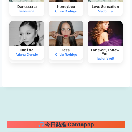
Danceteria
honeybee
Love Sensation
Madonna
Olivia Rodrigo
Madonna
like i do
less
I Knew It, I Knew
You
Ariana Grande
Olivia Rodrigo
Taylor Swift
今日熱推 Cantopop