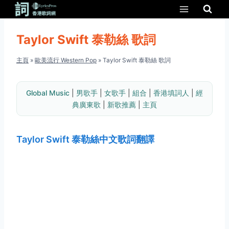
Skip
to
content
Taylor Swift 泰勒絲 歌詞
主頁
»
歐美流行 Western Pop
»
Taylor Swift 泰勒絲 歌詞
Global Music
 | 
男歌手
 | 
女歌手
 | 
組合
 | 
香港填詞人
 | 
經
典廣東歌
 | 
新歌推薦
 | 
主頁
Taylor Swift 泰勒絲中文歌詞翻譯