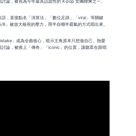
討論，被視為今年最具話題性的 K-pop 女團聯乘之一。
語，直接點名「演算法」「數位足跡」「viral」等關鍵
「25/8」被放大檢視的壓力，用半自嘲半霸氣的方式唱出來。
 by mistake」成為全曲核心，暗示主角原本只想做自己、熱愛
討論，被推上「傳奇」「iconic」的位置，讓聽眾在跟唱