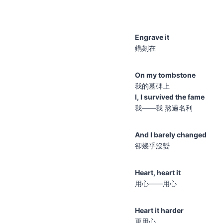
Engrave it
鐫刻在
On my tombstone
我的墓碑上
I, I survived the fame
我——我 熬過名利
And I barely changed
卻幾乎沒變
Heart, heart it
用心——用心
Heart it harder
更用心