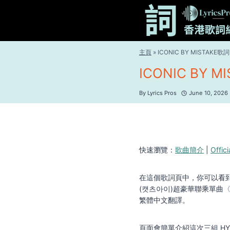
Skip
to
content
主頁
»
ICONIC BY MISTAKE歌詞 |
ICONIC BY MI
By
Lyrics Pros
June 10, 2026
快速瀏覽：
歌曲簡介
|
Offic
在這個歌詞頁中，你可以看到LE SS
(캣츠아이)超豪華聯乘單曲〈I
繁體中文翻譯。
頁面會簡單介紹這次三組 HY