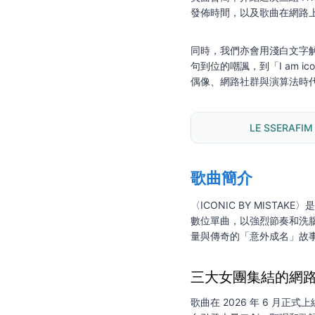
發佈時間，以及歌曲在網路
同時，我們亦會用淺白文字解讀歌詞內
句到位的嘲諷，到「I am ic
偶像、網路社群與演算法時
LE SSERAFIM
歌曲簡介
〈ICONIC BY MISTAKE〉
數位單曲，以強烈節奏和洗
量與傳奇的「意外成名」故
三大女團集結的網
歌曲在 2026 年 6 月正式