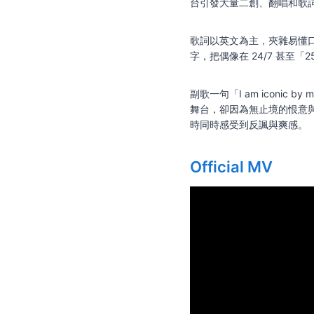
台引發大量二創、翻唱和歌詞
歌詞以英文為主，夾雜易懂口
字，把偶像在 24/7 甚至
副歌一句「I am iconic
舞台，卻因為無止境的恨意與
時同時感受到反諷與爽感。
Official MV