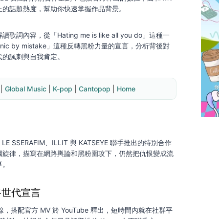
上的話題熱度，幫助你快速掌握作品背景。
容，從「Hating me is like all you do」這種一
onic by mistake」這種反轉黑粉力量的宣言，分析背後對
代的諷刺與自我肯定。
 |
Global Music
 | 
K-pop
 | 
Cantopop
 | 
Home
是 LE SSERAFIM、ILLIT 與 KATSEYE 聯手推出的特別合作
腦旋律，描寫在網路輿論和黑粉圍攻下，仍然把仇恨變成流
事。
路世代宣言
上線，搭配官方 MV 於 YouTube 釋出，短時間內就在社群平