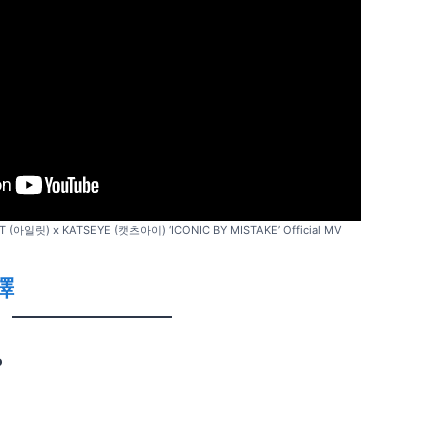
T (아일릿) x KATSEYE (캣츠아이) ‘ICONIC BY MISTAKE’ Official MV
譯
o