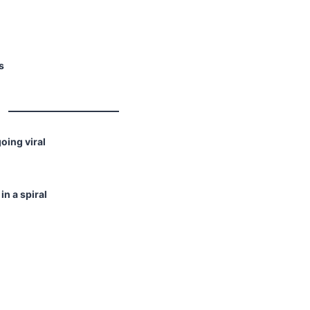
s
oing viral
in a spiral