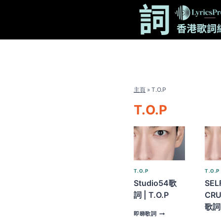
Skip
to
content
主頁
»
T.O.P
T.O.P
T.O.P
T.O.P
Studio54歌
SEL
詞 | T.O.P
CRU
歌詞 
STUDIO54
即睇歌詞
歌