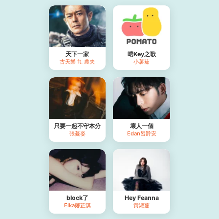
天下⼀家
啱Key之歌
古天樂 ft. 農夫
小薯茄
只要一起不守本分
壞人一個
張蔓姿
Edan呂爵安
block了
Hey Feanna
Elka鄭芷淇
黃淑蔓