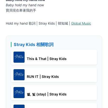
Baby hold my hand now
寶貝現在牽著我的手
Hold my hand 歌詞 | Stray Kids | 韓知城 |
Global Music
Stray Kids 相關歌詞
This & That | Stray Kids
RUN IT | Stray Kids
별, 빛 (stay) | Stray Kids