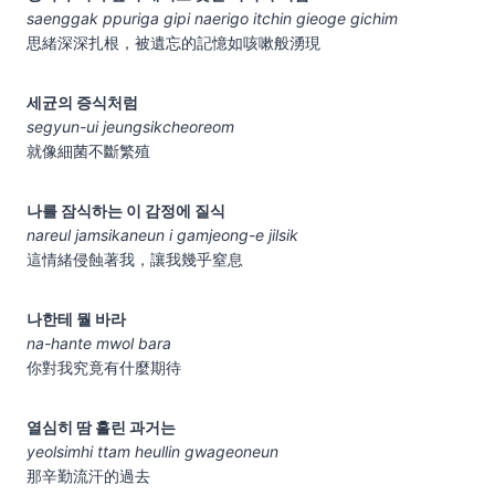
saenggak ppuriga gipi naerigo itchin gieoge gichim
思緒深深扎根，被遺忘的記憶如咳嗽般湧現
세균의 증식처럼
segyun-ui jeungsikcheoreom
就像細菌不斷繁殖
나를 잠식하는 이 감정에 질식
nareul jamsikaneun i gamjeong-e jilsik
這情緒侵蝕著我，讓我幾乎窒息
나한테 뭘 바라
na-hante mwol bara
你對我究竟有什麼期待
열심히 땀 흘린 과거는
yeolsimhi ttam heullin gwageoneun
那辛勤流汗的過去