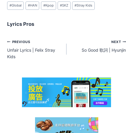
Post
#
Global
#
HAN
#
Kpop
#
SKZ
#
Stray Kids
Tags:
Lyrics Pros
Post
PREVIOUS
NEXT
navigation
Unfair Lyrics | Felix Stray
So Good 歌詞 | Hyunjin
Kids