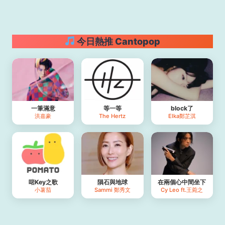
今日熱推 Cantopop
一筆滿意
等一等
block了
洪嘉豪
The Hertz
Elka鄭芷淇
啱Key之歌
隕石與地球
在兩個心中間坐下
小薯茄
Sammi 鄭秀文
Cy Leo ft.王菀之