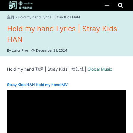
Skip
to
content
主頁
»
Hold my hand Lyrics | Stray Kids HAN
Hold my hand Lyrics | Stray Kids
HAN
By
Lyrics Pros
December 21, 2024
Hold my hand 歌詞 | Stray Kids | 韓知城 |
Global Music
Stray Kids HAN Hold my hand MV