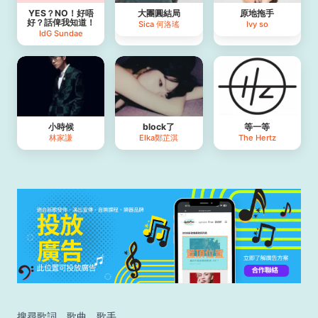
YES？NO！好唔
大團圓結局
原地拖手
好？話俾我知道！
Sica 何洛瑤
Ivy so
IdG Sundae
小時候
block了
等一等
林家謙
Elka鄭芷淇
The Hertz
搜尋歌詞、歌曲、歌手