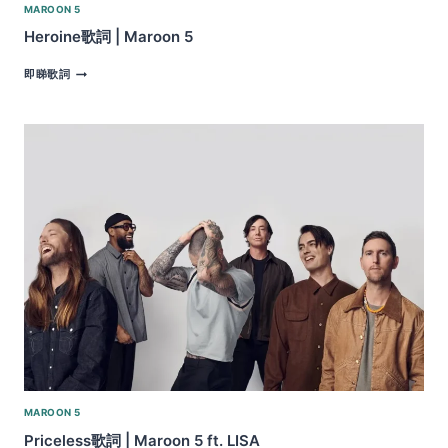
MAROON 5
Heroine歌詞 | Maroon 5
HEROINE
即睇歌詞
歌
詞 |
MAROON
5
MAROON 5
Priceless歌詞 | Maroon 5 ft. LISA