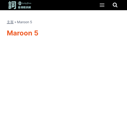
Skip
to
content
主頁
»
Maroon 5
Maroon 5