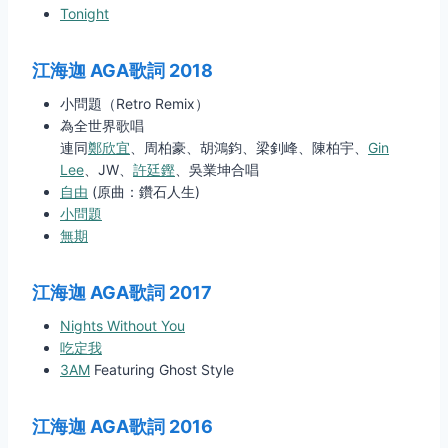
Tonight
江海迦 AGA歌詞
2018
小問題（Retro Remix）
為全世界歌唱
連同
鄭欣宜
、周柏豪、胡鴻鈞、梁釗峰、陳柏宇、
Gin
Lee
、JW、
許廷鏗
、吳業坤合唱
自由
(原曲：鑽石人生)
小問題
無期
江海迦 AGA歌詞
2017
Nights Without You
吃定我
3AM
Featuring Ghost Style
江海迦 AGA歌詞
2016