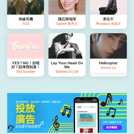
有線耳機
隕石與地球
來生不
Tr33
Sammi 鄭秀文
Phoebus 吳啟洋
YES？NO！好唔
Lay Your Head On
Helicopter
好？話俾我知道！
Me
Anson Lo
IdG Sundae
Stanley 邱士縉