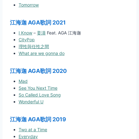
Tomorrow
江海迦 AGA歌詞
2021
I Know
–
姜濤
Feat. AGA 江海迦
CityPop
理性與任性之間
What are we gonna do
江海迦 AGA歌詞
2020
Mad
See You Next Time
So Called Love Song
Wonderful U
江海迦 AGA歌詞
2019
Two at a Time
Everyday