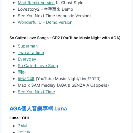
Mad Remix Version
ft. Ghost Style
Lovestory2 – 空手而來 Demo
See You Next Time (Acoustic Version)
Wonderful U – Demo Version
So Called Love Songs – CD2 (YouTube Music Night with AGA)
Superman
Two at a time
Everyday
So Called Love Song
問好
最愛是誰
(YouTube Music Night/Live/2020)
Mad x 3AM medley (AGA & SENZA A Cappella)
See You Next Time
AGA
個人音樂專輯
Luna
Luna – CD1
3AM
吃定我