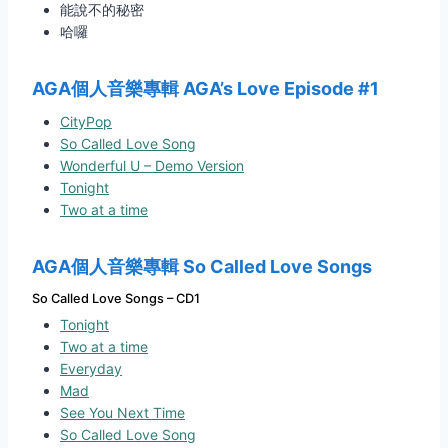
能說不的秘密
哈囉
AGA
個人音樂專輯
AGA’s Love Episode #1
CityPop
So Called Love Song
Wonderful U – Demo Version
Tonight
Two at a time
AGA
個人音樂專輯
So Called Love Songs
So Called Love Songs – CD1
Tonight
Two at a time
Everyday
Mad
See You Next Time
So Called Love Song