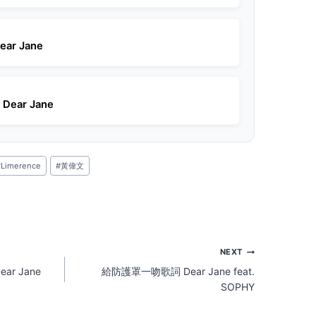
ar Jane
Dear Jane
#
Limerence
#
黃偉文
NEXT
ear Jane
給防護罩一吻歌詞 Dear Jane feat.
SOPHY