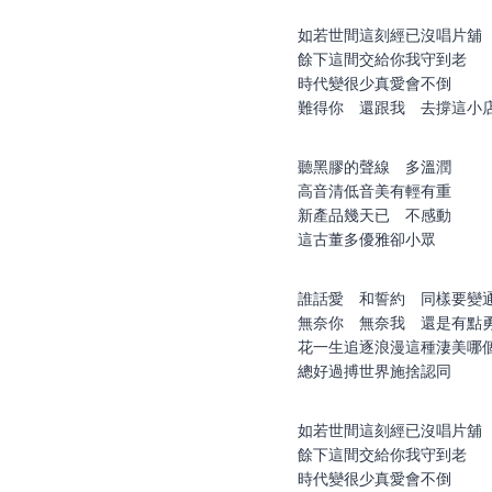
如若世間這刻經已沒唱片舖
餘下這間交給你我守到老
時代變很少真愛會不倒
難得你 還跟我 去撐這小
聽黑膠的聲線 多溫潤
高音清低音美有輕有重
新產品幾天已 不感動
這古董多優雅卻小眾
誰話愛 和誓約 同樣要變
無奈你 無奈我 還是有點
花一生追逐浪漫這種淒美哪
總好過搏世界施捨認同
如若世間這刻經已沒唱片舖
餘下這間交給你我守到老
時代變很少真愛會不倒