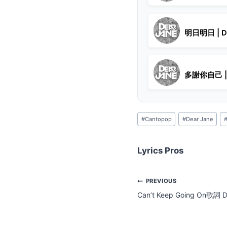
明日明日 | De
多謝你自己 | 
Post
#
Cantopop
#
Dear Jane
Tags:
Lyrics Pros
Post
PREVIOUS
Can’t Keep Going On歌詞 D
navigation