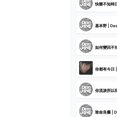
快樂不知時日 |
基本野 | Dea
如何變回不知道 
你都有今日 | 
你流淚所以我流淚
致命良藥 | De