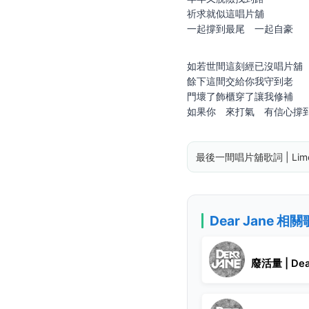
祈求就似這唱片舖
一起撐到最尾 一起自豪
如若世間這刻經已沒唱片舖
餘下這間交給你我守到老
門壞了飾櫃穿了讓我修補
如果你 來打氣 有信心撐
最後一間唱片舖歌詞 | Limer
Dear Jane 相
廢活量 | Dea