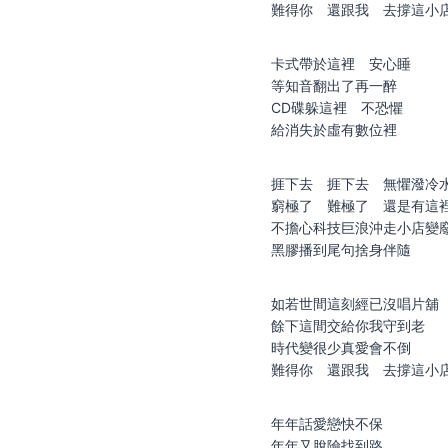
難得你 還跟我 去撐這小
卡式帶於這裡 安心睡
等知音翻出了再一醉
CD碟躲這裡 不恐懼
給消失於虛有數位裡
捱下去 捱下去 無懼潑冷
窮極了 難極了 還是有這
不擔心科技巨浪沖走小店變
黑膠播到尾句捨身伴隨
如若世間這刻經已沒唱片舖
餘下這間交給你我守到老
時代變很少真愛會不倒
難得你 還跟我 去撐這小
年年話愛戀快不保
年年又脫險找到路