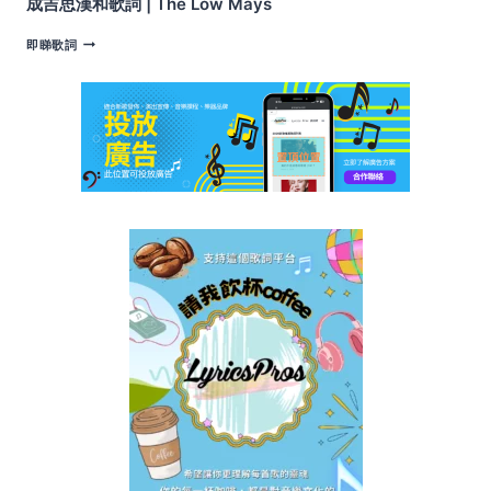
成吉思漢和歌詞 | The Low Mays
成
即睇歌詞
吉
思
漢
和
歌
詞
|
THE
LOW
MAYS