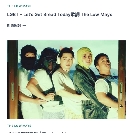
精
THE LOW MAYS
神
歌
LGBT – Let’s Get Bread Today歌詞 The Low Mays
詞
THE
LGBT
即睇歌詞
LOW
–
MAYS
LET’S
GET
BREAD
TODAY
歌
詞
THE
LOW
MAYS
THE LOW MAYS