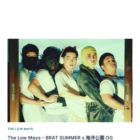
THE LOW MAYS
The Low Mays – BRAT SUMMER x 海洋公園 OG