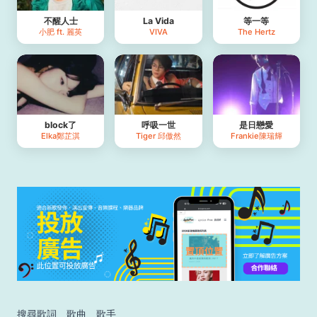
不醒人士
La Vida
等一等
小肥 ft. 麗英
VIVA
The Hertz
block了
呼吸一世
是日戀愛
Elka鄭芷淇
Tiger 邱傲然
Frankie陳瑞輝
搜尋歌詞、歌曲、歌手