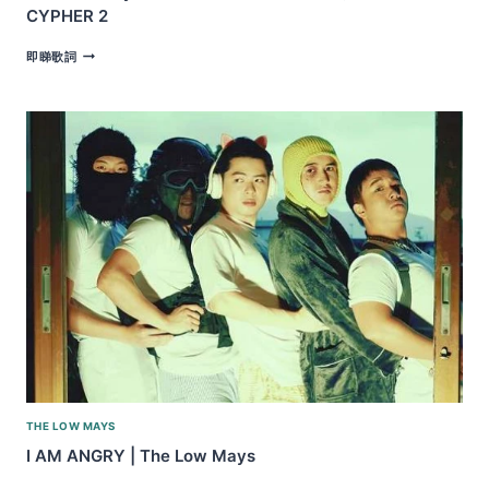
CYPHER 2
THE
即睇歌詞
LOW
MAYS
–
BRAT
SUMMER
X
海
洋
公
園
OG
CYPHER
2
THE LOW MAYS
I AM ANGRY | The Low Mays