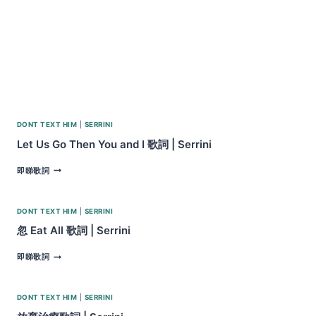
DONT TEXT HIM
|
SERRINI
Let Us Go Then You and I 歌詞 | Serrini
LET
即睇歌詞
US
GO
THEN
DONT TEXT HIM
|
SERRINI
YOU
AND
忽 Eat All 歌詞 | Serrini
I
歌
忽
即睇歌詞
詞
EAT
|
ALL
SERRINI
歌
DONT TEXT HIM
|
SERRINI
詞
|