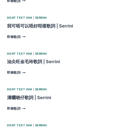
即睇歌詞
衝
歌
紅
詞
燈
|
DONT TEXT HIM
|
SERRINI
我
SERRINI
都
我可唔可以唔好咁樣歌詞 | Serrini
想
死
我
即睇歌詞
歌
可
詞
唔
|
可
SERRINI
DONT TEXT HIM
|
SERRINI
以
唔
油尖旺金毛玲歌詞 | Serrini
好
咁
油
即睇歌詞
樣
尖
歌
旺
詞
金
DONT TEXT HIM
|
SERRINI
|
毛
SERRINI
玲
溝曬啲仔歌詞 | Serrini
歌
詞
溝
即睇歌詞
|
曬
SERRINI
啲
仔
DONT TEXT HIM
|
SERRINI
歌