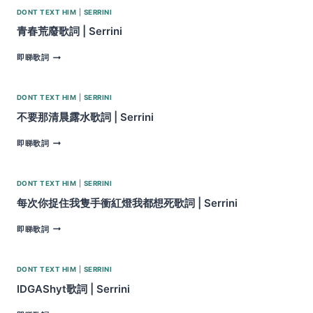
歌
DONT TEXT HIM
|
SERRINI
歌
詞
青春荒廢歌詞 | Serrini
|
SERRINI
青
即睇歌詞
春
荒
廢
DONT TEXT HIM
|
SERRINI
歌
詞
不要那清晨露水歌詞 | Serrini
|
SERRINI
不
即睇歌詞
要
那
清
DONT TEXT HIM
|
SERRINI
晨
露
每次你捉住我隻手衝紅燈我都想死歌詞 | Serrini
水
歌
每
即睇歌詞
詞
次
|
你
SERRINI
捉
DONT TEXT HIM
|
SERRINI
住
我
IDGAShyt歌詞 | Serrini
隻
手
IDGASHYT