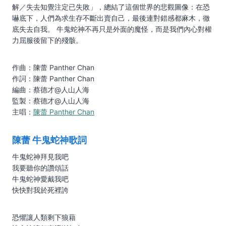
解／失去知覺注定已失敗」，總結了這個世界的悲觀圖像：在恐
嚇底下，人們為求生存不斷出賣自己，最後連對錯感都麻木，徹
底失去自我。 牛鬼蛇神不再只是外面的魔怪，而是我們內心對權
力屈服後留下的殘骸。
作曲：陳蕾 Panther Chan
作詞：陳蕾 Panther Chan
編曲：蔡德才@人山人海
監製：蔡德才@人山人海
主唱：
陳蕾 Panther Chan
陳蕾
牛鬼蛇神
歌詞
牛鬼蛇神拜見我吧
我要聽你的讚頌話
牛鬼蛇神愛戴我吧
快快對我於死裡誇
恐懼讓人類剩下狼藉