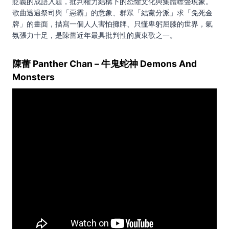
貶義的成語入題，批判權力結構下的恐懼文化與集體噤聲現象。
歌曲透過祭司與「惡霸」的意象、群眾「結黨分派」求「免死金
牌」的畫面，描寫一個人人害怕攤牌、只懂卑躬屈膝的世界，氣
氛張力十足，是陳蕾近年最具批判性的廣東歌之一。
陳蕾 Panther Chan – 牛鬼蛇神 Demons And
Monsters