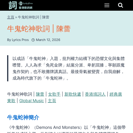
Skip
to
content
主頁
»
牛鬼蛇神歌詞 | 陳蕾
牛鬼蛇神歌詞 | 陳蕾
By
Lyrics Pros
March 12, 2026
以成語「牛鬼蛇神」入題，批判權力結構下的恐懼文化與集體
噤聲。人人為求「免死金牌」結黨分派、卑躬屈膝，寧願跟魔
鬼作契約，也不敢攤牌講真話。最後骨氣被變賣，自我崩解，
成為時代旗下的「牛鬼蛇神」。
牛鬼蛇神歌詞 |
陳蕾
|
女歌手
|
新歌快遞
|
香港填詞人
|
經典廣
東歌
|
Global Music
|
主頁
牛鬼蛇神簡介
《牛鬼蛇神》（Demons And Monsters）以「牛鬼蛇神」這個帶