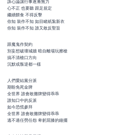
誅心論讓行事逐漸無力
心不正 也要聽 跟足規定
繼續餵食 不得反擊
你知 裝作不知 如目睹紙紮新衣
你知 裝作不知 誰又敢反聖旨
跟魔鬼作契約
別妄想破壞城牆 暗自離場玩擦槍
搞不清槍口方向
沉默或叛逆都一樣
人們愛結黨分派
期盼免死金牌
全世界 誰會敢攤牌變得乖乖
誰知口中的反派
如今恐慌參拜
全世界 誰會敢攤牌變得乖乖
逃不過任勞任怨 卑躬屈膝的鐘擺