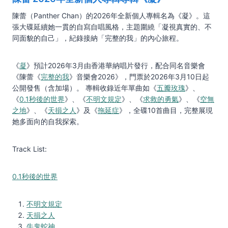
陳蕾（Panther Chan）的2026年全新個人專輯名為《凝》。這
張大碟延續她一貫的自寫自唱風格，主題圍繞「凝視真實的、不
同面貌的自己」，紀錄接納「完整的我」的內心旅程。
《
凝
》預計2026年3月由香港華納唱片發行，配合同名音樂會
《陳蕾《
完整的我
》音樂會2026》，門票於2026年3月10日起
公開發售（含加場）。 專輯收錄近年單曲如《
五瓣玫瑰
》、
《
0.1秒後的世界
》、《
不明文規定
》、《
求救的勇氣
》、《
空無
之地
》、《
天損之人
》及《
拖延症
》，全碟10首曲目，完整展現
她多面向的自我探索。
Track List:
0.1秒後的世界
不明文規定
天損之人
牛鬼蛇神