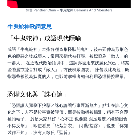
陳蕾 Panther Chan – 牛鬼蛇神 Demons And Monsters
牛鬼蛇神
歌詞
意思
「牛鬼蛇神」成語現代隱喻
成語「牛鬼蛇神」本指各種奇形怪狀的鬼神，後來延伸為形形色
色的醜惡之物或壞人，常用來指代被打壓、被標籤為「敵人」的
一群人。 在近現代政治語境中，這詞亦被用來妖魔化異己，將某
些階層或聲音打成「敵人」，方便群眾圍攻。 陳蕾以此為題，既
指那些被視為妖魔的人，也影射掌權者如何利用恐懼操控民眾。
恐懼文化與「誅心論」
「恐懼讓人類剩下狼藉／誅心論讓行事逐漸無力」點出在誅心文
化之下，人不是按事實被評價，而是按動機被揣測，稍有不合即
被扣帽子。 於是大家只好「心不正 也要聽 跟足規定／繼續餵食
不得反擊」，即使看見「紙紮新衣」（明顯荒謬），也要「你知
裝作不知」，沒有人敢反「聖旨」。