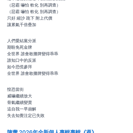
（惡霸 嚇怕 軟化 別再調查）
（惡霸 嚇怕 軟化 別再調查）
只好 縮沙 跪下 附上代價
讓累氣千倍疊加
人們愛結黨分派
期盼免死金牌
全世界 誰會敢攤牌變得乖乖
誰知口中的反派
如今恐慌參拜
全世界 誰會敢攤牌變得乖乖
惶恐當街
威嚇繼續放大
骨氣繼續變賣
這自我一早崩解
失去知覺注定已失敗
陳蕾 2026年全新個人專輯專輯《凝》