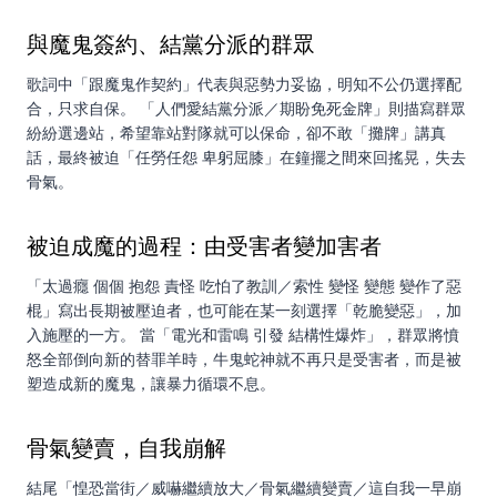
與魔鬼簽約、結黨分派的群眾
歌詞中「跟魔鬼作契約」代表與惡勢力妥協，明知不公仍選擇配
合，只求自保。 「人們愛結黨分派／期盼免死金牌」則描寫群眾
紛紛選邊站，希望靠站對隊就可以保命，卻不敢「攤牌」講真
話，最終被迫「任勞任怨 卑躬屈膝」在鐘擺之間來回搖晃，失去
骨氣。
被迫成魔的過程：由受害者變加害者
「太過癮 個個 抱怨 責怪 吃怕了教訓／索性 變怪 變態 變作了惡
棍」寫出長期被壓迫者，也可能在某一刻選擇「乾脆變惡」，加
入施壓的一方。 當「電光和雷鳴 引發 結構性爆炸」，群眾將憤
怒全部倒向新的替罪羊時，牛鬼蛇神就不再只是受害者，而是被
塑造成新的魔鬼，讓暴力循環不息。
骨氣變賣，自我崩解
結尾「惶恐當街／威嚇繼續放大／骨氣繼續變賣／這自我一早崩