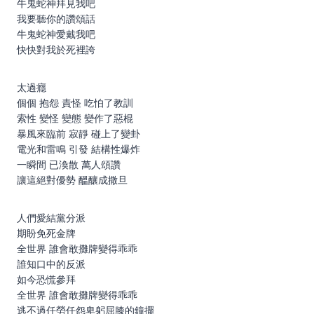
牛鬼蛇神拜見我吧
我要聽你的讚頌話
牛鬼蛇神愛戴我吧
快快對我於死裡誇
太過癮
個個 抱怨 責怪 吃怕了教訓
索性 變怪 變態 變作了惡棍
暴風來臨前 寂靜 碰上了變卦
電光和雷鳴 引發 結構性爆炸
一瞬間 已渙散 萬人頌讚
讓這絕對優勢 醞釀成撒旦
人們愛結黨分派
期盼免死金牌
全世界 誰會敢攤牌變得乖乖
誰知口中的反派
如今恐慌參拜
全世界 誰會敢攤牌變得乖乖
逃不過任勞任怨卑躬屈膝的鐘擺