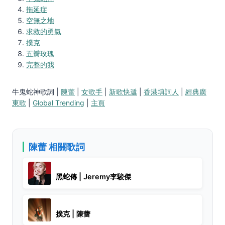
拖延症
空無之地
求救的勇氣
撲克
五瓣玫瑰
完整的我
牛鬼蛇神歌詞 |
陳蕾
|
女歌手
|
新歌快遞
|
香港填詞人
|
經典廣
東歌
|
Global Trending
|
主頁
陳蕾 相關歌詞
黑蛇傳 | Jeremy李駿傑
撲克 | 陳蕾