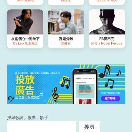
在兩個心中間坐下
課題分離
FB愛不完
Cy Leo ft.王菀之
陳健安
床哥 x Novel Fergus
搜尋歌詞、歌曲、歌手
搜尋