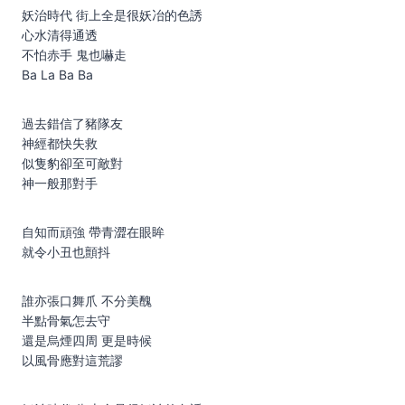
妖治時代 街上全是很妖冶的色誘
心水清得通透
不怕赤手 鬼也嚇走
Ba La Ba Ba
過去錯信了豬隊友
神經都快失救
似隻豹卻至可敵對
神一般那對手
自知而頑強 帶青澀在眼眸
就令小丑也顫抖
誰亦張口舞爪 不分美醜
半點骨氣怎去守
還是烏煙四周 更是時候
以風骨應對這荒謬