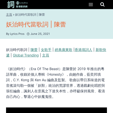
Skip
to
content
主頁
»
妖治時代當歌詞 | 陳蕾
妖治時代當歌詞 | 陳蕾
By
Lyrics Pros
June 25, 2021
妖治時代歌詞 |
陳蕾
|
女歌手
|
經典廣東歌
|
香港填詞人
|
新歌快
遞
|
Global Trending
|
主頁
《妖治時代》（Era Of The Beast）是陳蕾於 2019 年推出的粵
語單曲，收錄於個人專輯《Honesty》，由她作曲，藍奕邦填
詞，C.Y. Kong 與 Ken Au 編曲及監製。 歌曲以帶日系味道的電
音搖滾勾勒一個被「妖獸」統治的荒謬世界，透過戲劇化唱腔與
張狂編曲，諷刺人在歪風之下迷失本性，亦呼籲保持風骨、看清
自己內心，擊退心中妖魔鬼怪。