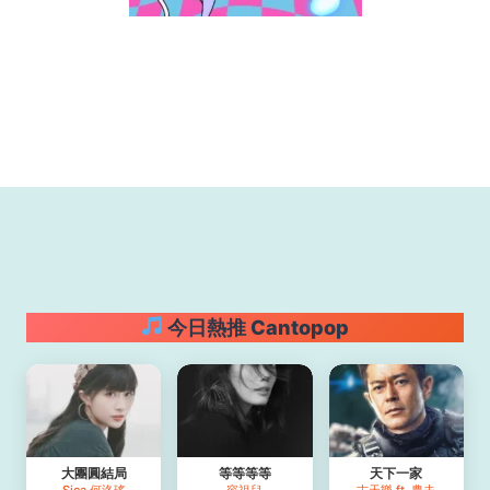
今日熱推 Cantopop
大團圓結局
等等等等
天下⼀家
Sica 何洛瑤
容祖兒
古天樂 ft. 農夫