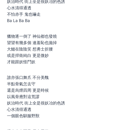
妖治時代 街上全是很妖冶的色誘
心水清得通透
不怕赤手 鬼也嚇走
Ba La Ba Ba
獵物逐一倒了 神仙都也發燒
望望有幾多個 連羞恥也拋掉
大鱷在陰陰笑 想勇士折腰
或是捍衛純白 更是微妙
才能跟妖怪鬥妖
誰亦張口舞爪 不分美醜
半點骨氣怎去守
還是烏煙四周 更是時候
以風骨應對這荒謬
妖治時代 街上全是很妖冶的色誘
心水清得通透
一個眼色馴服野獸