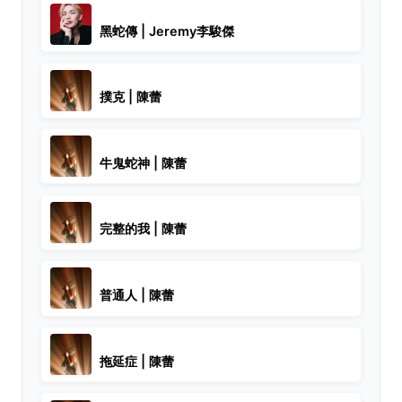
黑蛇傳 | Jeremy李駿傑
撲克 | 陳蕾
牛鬼蛇神 | 陳蕾
完整的我 | 陳蕾
普通人 | 陳蕾
拖延症 | 陳蕾