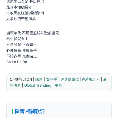
還未生出百足 長出尾巴
最真本性總要守
牛或馬在狂號 繼續崇尚
人暴烈仍帶種溫柔
崩壞年代 不用臣服於妖獸的詛咒
不中伏就自由
不會發嬲 不會錯手
心傲氣高 便成高手
不怕赤手 鬼也嚇走
Ba La Ba Ba
妖治時代歌詞 | 
陳蕾
 | 
女歌手
 | 
經典廣東歌
 |
香港填詞人
 | 
新
歌快遞
 | 
Global Trending
 | 
主頁
陳蕾 相關歌詞