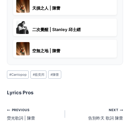
天損之人 | 陳蕾
二次覺醒 | Stanley 邱士縉
空無之地 | 陳蕾
Post
#
Cantopop
#
藍奕邦
#
陳蕾
Tags:
Lyrics Pros
Post
PREVIOUS
NEXT
navigation
熒光歌詞 | 陳蕾
告別昨天 歌詞 陳蕾