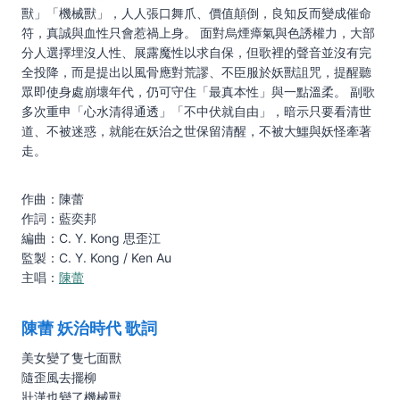
獸」「機械獸」，人人張口舞爪、價值顛倒，良知反而變成催命
符，真誠與血性只會惹禍上身。 面對烏煙瘴氣與色誘權力，大部
分人選擇埋沒人性、展露魔性以求自保，但歌裡的聲音並沒有完
全投降，而是提出以風骨應對荒謬、不臣服於妖獸詛咒，提醒聽
眾即使身處崩壞年代，仍可守住「最真本性」與一點溫柔。 副歌
多次重申「心水清得通透」「不中伏就自由」，暗示只要看清世
道、不被迷惑，就能在妖治之世保留清醒，不被大鱷與妖怪牽著
走。
作曲：陳蕾
作詞：藍奕邦
編曲：C. Y. Kong 思歪江
監製：C. Y. Kong / Ken Au
主唱：
陳蕾
陳蕾 妖治時代 歌詞
美女變了隻七面獸
隨歪風去擺柳
壯漢也變了機械獸