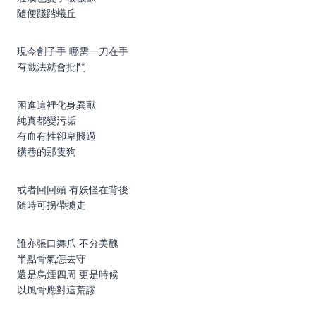
隨便踐踏蟻丘
現今劊子手 哪需一刀在手
有戲法就會批鬥
困進這裡化身異獸
純真都變污垢
有血有性卻卑賤過
橫巷的那隻狗
或者回回頭 有妖怪在背後
隨時可拐帶擄走
誰亦張口舞爪 不分美醜
半點骨氣怎去守
還是烏煙四周 更是時候
以風骨應對這荒謬