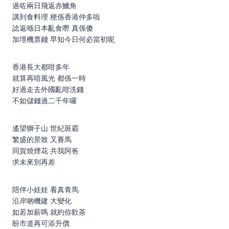
過咗兩日飛返赤鱲角
講到食料理 梗係香港仲多啦
諗返喺日本亂食嘢 真係傻
加埋機票錢 早知今日何必當初呢
香港長大都咁多年
就算再唔風光 都係一時
好過走去外國亂咁洗錢
不如儲錢過二千年囉
遙望獅子山 世紀斑霸
繁盛的景致 又賽馬
同賀燒煙花 共我阿爸
求未來別再差
陪伴小娃娃 看真青馬
沿岸啲機建 大變化
如若加薪嗎 就約你歎茶
盼市道再可添升價