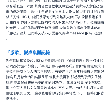
《香港料理》由鄭少秋主唱 因葵填詞 是九十年代後期的粵語作品
歌名看似談日本菜 其實借飲食故事諷刺旅遊消費與港人對自己城
市的複雜感情 。歌中主角跟朋友到日本大吃大喝 結賬時才發現價
錢「真係 HIGH」繼而反思何必到外地亂花錢 不如珍惜香港的生
活和前景 亦影射當時回歸前後港人對未來的矛盾心情 。歌曲編曲
節奏輕快 口語化歌詞配合秋官演繹 令這首歌在播出後迅速成為
「膠歌」經典 但同時又被不少樂迷視為帶 message 的時代記錄
。
「膠歌」變成集體記憶
近年網民每逢談起因葵或懷舊粵語歌時 《香港料理》幾乎必被提
起 很多討論串都會以「牛肉加蔥花要烏冬嗎」作開場 白飯魚式口
語歌詞變成不少人的共同暗號 。有樂迷形容 童年時覺得這首歌好
搞笑 只是數食物和結帳長單 但長大後再聽 卻感受到歌裏對香港
經濟 市道起落和移民潮的揶揄與無奈 。在因葵離世消息傳出後
網上亦有大量帖文以這首歌悼念他 不少人表示自己「由細到大聽
住呢啲歌詞長大」 感激他用看似玩笑的字句 留下了一個時代的香
港樣子 。