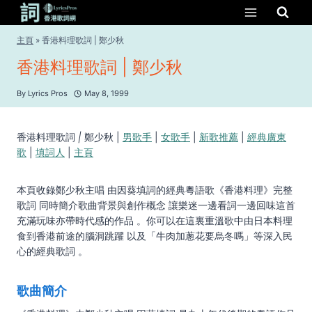
Skip
to
content
主頁
»
香港料理歌詞 | 鄭少秋
香港料理歌詞 | 鄭少秋
By
Lyrics Pros
May 8, 1999
香港料理歌詞
|
鄭少秋 |
男歌手
|
女歌手
|
新歌推薦
|
經典廣東
歌
|
填詞人
|
主頁
本頁收錄鄭少秋主唱 由因葵填詞的經典粵語歌《香港料理》完整
歌詞 同時簡介歌曲背景與創作概念 讓樂迷一邊看詞一邊回味這首
充滿玩味亦帶時代感的作品 。你可以在這裏重溫歌中由日本料理
食到香港前途的腦洞跳躍 以及「牛肉加蔥花要烏冬嗎」等深入民
心的經典歌詞 。
歌曲簡介