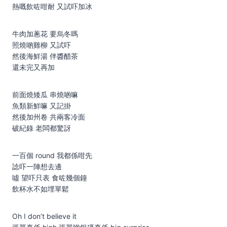
熱嘅飲咗咁耐 又試吓加冰
牛肉加蔥花 要烏冬嗎
照燒啲雞柳 又試吓
然後海鮮湯 伴醬醋茶
還未完又再加
前面燒矮瓜 串燒啲嘛
魚類新鮮嘛 又記掛
然後加州卷 共兩客冷面
破紀錄 老闆都驚訝
一百個 round 我都係咁先
諗吓一陣想去邊
噓 望吓只表 食咗幾個鐘
飲杯水不如埋單鬆
Oh I don’t believe it