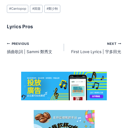
Post
#
Cantopop
#
因葵
#
鄭少秋
Tags:
Lyrics Pros
Post
PREVIOUS
NEXT
navigation
插曲歌詞 | Sammi 鄭秀文
First Love Lyrics | 宇多田光