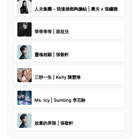
人夫集團 – 我連婚都夠膽結 | 農夫 x 張繼聰
等等等等 | 容祖兒
靈魂相願 | 張敬軒
三秒一生 | Kelly 陳慧琳
Ms. Icy | Sumling 李芯駖
放棄的界限 | 張敬軒