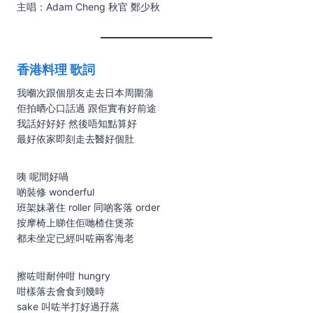
主唱：Adam Cheng 秋官 鄭少秋
香港料理 歌詞
我嗰次跟個朋友走去日本周圍蒲
佢拍晒心口話過 跟佢實有好前途
我話好好好 然後唔知點算好
最好依家即刻走去醫好個肚
咦 呢間好喎
啲裝修 wonderful
班架妹著住 roller 同啲客落 order
按摩椅上睇住佢哋楂住煲茶
都未坐定已經叫咗兩客海老
擦咗咁耐仲咁 hungry
咁樣落去會食到幾時
sake 叫咗半打好過孖蒸