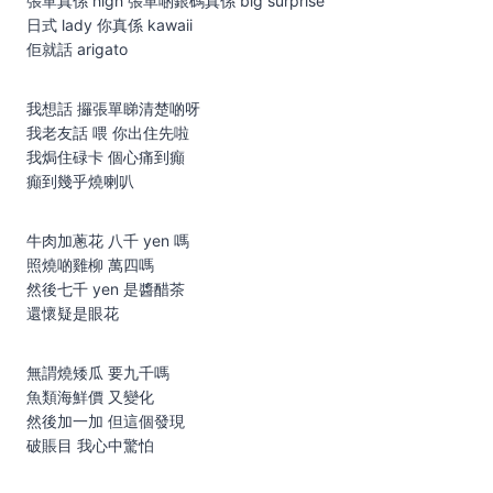
張單真係 high 張單啲銀碼真係 big surprise
日式 lady 你真係 kawaii
佢就話 arigato
我想話 攞張單睇清楚啲呀
我老友話 喂 你出住先啦
我焗住碌卡 個心痛到癲
癲到幾乎燒喇叭
牛肉加蔥花 八千 yen 嗎
照燒啲雞柳 萬四嗎
然後七千 yen 是醬醋茶
還懷疑是眼花
無謂燒矮瓜 要九千嗎
魚類海鮮價 又變化
然後加一加 但這個發現
破賬目 我心中驚怕