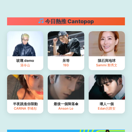
今日熱推 Cantopop
玻璃 demo
呆等
隕石與地球
湯令山
193
Sammi 鄭秀文
半夜跳進你限動
最後一個降落傘
壞人一個
CARINA 李晞彤
Anson Lo
Edan呂爵安