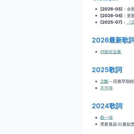
[2026-05]
：全
[2026-04]
：更
[2025-07]
：
《
2026最新歌
仍留在這裏
2025歌詞
立斷
– 回應早期
不可得
2024歌詞
戲一場
黑夜孤寂·白晝如