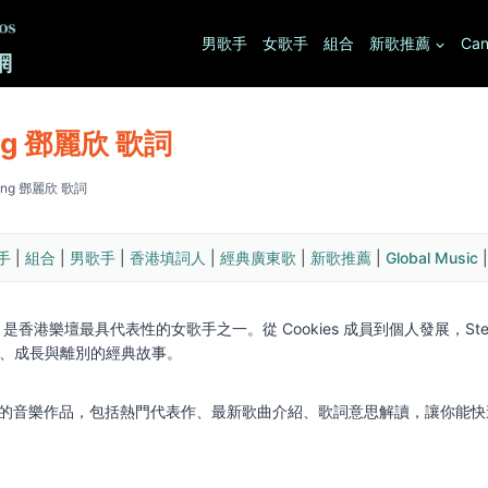
男歌手
女歌手
組合
新歌推薦
Can
ang 鄧麗欣 歌詞
Tang 鄧麗欣 歌詞
手
 | 
組合
 | 
男歌手
 | 
香港填詞人
 | 
經典廣東歌
 | 
新歌推薦
 | 
Global Music
 |
ang) 是香港樂壇最具代表性的女歌手之一。從 Cookies 成員到個人發展，St
、成長與離別的經典故事。
phy 的音樂作品，包括熱門代表作、最新歌曲介紹、歌詞意思解讀，讓你能