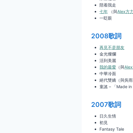
陪着我走
七年
（與
Alex方
一眨眼
2008歌詞
再見不是朋友
金光燦爛
活到美麗
我的最愛
（與
Al
中華冷面
絕代雙嬌（與吳雨
童謠 – 「Made 
2007歌詞
日久生情
初見
Fantasy Tale