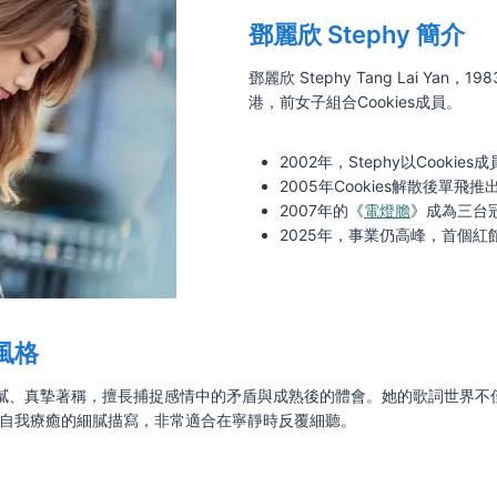
鄧麗欣 Stephy 簡介
鄧麗欣 Stephy Tang Lai Yan，
港，前女子組合Cookies成員。
2002年，Stephy以Cookie
2005年Cookies解散後單飛
2007年的《
電燈膽
》成為三台
2025年，事業仍高峰，首個紅
風格
多以細膩、真摯著稱，擅長捕捉感情中的矛盾與成熟後的體會。她的歌詞世界
自我療癒的細膩描寫，非常適合在寧靜時反覆細聽。