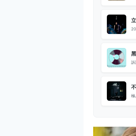
2
訴
極