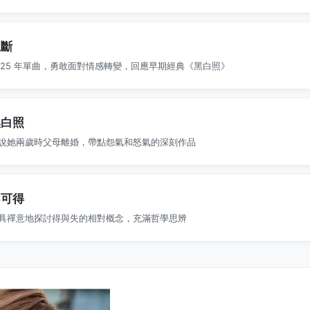
立斷
025 年單曲，勇敢面對情感轉變，回應早期經典《黑白照》
黑白照
說她兩歲時父母離婚，帶點怨氣和怒氣的深刻作品
不可得
具禪意地探討得與失的相對概念，充滿哲學思辨