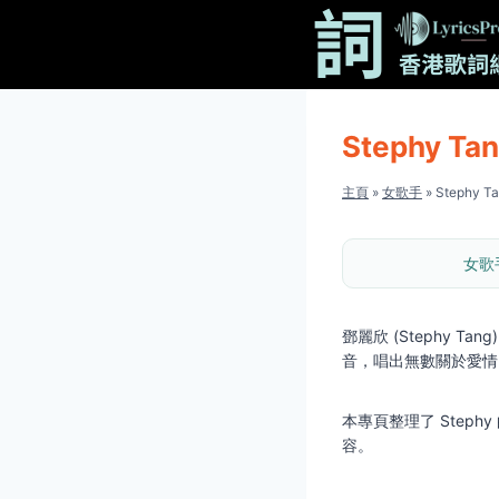
Skip
to
content
Stephy T
主頁
»
女歌手
»
Stephy 
女歌
鄧麗欣 (Stephy T
音，唱出無數關於愛情
本專頁整理了 Ste
容。