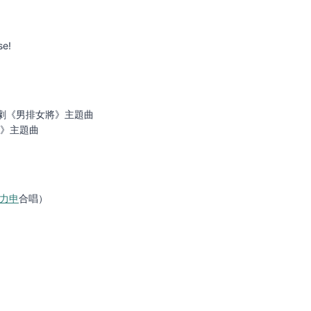
se!
電視劇《男排女將》主題曲
都》主題曲
方力申
合唱）