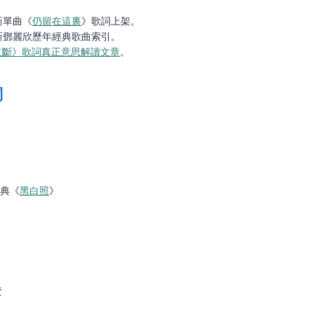
新單曲《
仍留在這裏
》歌詞上架。
新鄧麗欣歷年經典歌曲索引。
立斷》歌詞真正意思解讀文章
。
詞
經典《
黑白照
》
焚