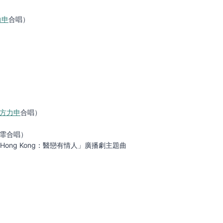
力申
合唱）
ex方力申
合唱）
霏合唱）
in Hong Kong：醫戀有情人」廣播劇主題曲