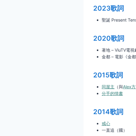
2023歌詞
聖誕 Present Ten
2020歌詞
著地 – ViuTV
金都 – 電影《金
2015歌詞
同屋主
（與
Alex
分手的情書
2014歌詞
戒心
一直追（國）