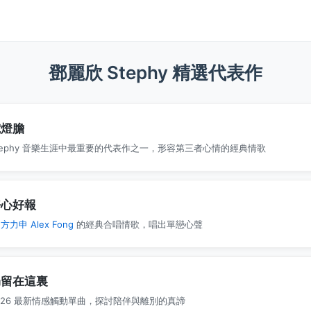
鄧麗欣 Stephy 精選代表作
電燈膽
tephy 音樂生涯中最重要的代表作之一，形容第三者心情的經典情歌
好心好報
與
方力申 Alex Fong
的經典合唱情歌，唱出單戀心聲
仍留在這裏
026 最新情感觸動單曲，探討陪伴與離別的真諦