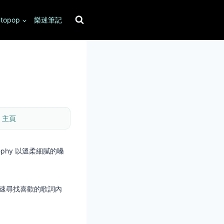
topop
樂迷筆記
 
主頁
ephy 以溫柔細膩的嗓
快速尋找喜歡的歌詞內