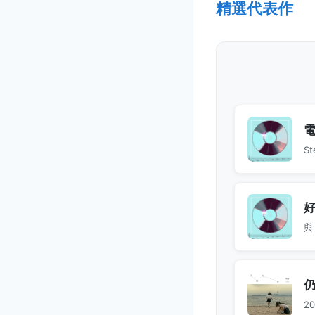
精選代表作
S
2