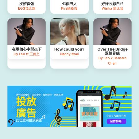
沒誰保佑
似個男人
好好照顧自己
EGG黃詠霖
Kira陳葦璇
Winka 陳泳伽
在兩個心中間坐下
How could you?
Over The Bridge
過橋界線
Cy Leo ft.王菀之
Nancy Kwai
Cy Leo x Bernard
Chan