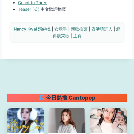
Count to Three
Teaser (英)
中文歌詞翻譯
Nancy Kwai 歸綽嶢
 | 
女歌手
 | 
新歌推薦
 | 
香港填詞人
 | 
經
典廣東歌
 | 
主頁
今日熱推 Cantopop