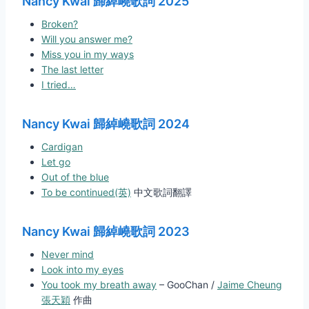
Nancy Kwai 歸綽嶢歌詞 2025
Broken?
Will you answer me?
Miss you in my ways
The last letter
I tried…
Nancy Kwai 歸綽嶢歌詞 2024
Cardigan
Let go
Out of the blue
To be continued(英)
中文歌詞翻譯
Nancy Kwai 歸綽嶢歌詞 2023
Never mind
Look into my eyes
You took my breath away
– GooChan /
Jaime Cheung
張天穎
作曲