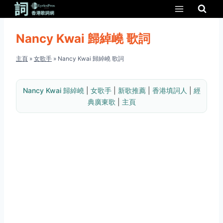
Skip
to
content
Nancy Kwai 歸綽嶢 歌詞
主頁
»
女歌手
»
Nancy Kwai 歸綽嶢 歌詞
Nancy Kwai 歸綽嶢
 | 
女歌手
 | 
新歌推薦
 | 
香港填詞人
 | 
經
典廣東歌
 | 
主頁