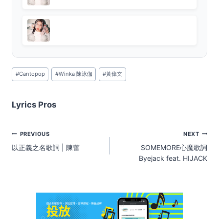
Post
#
Cantopop
#
Winka 陳泳伽
#
黃偉文
Tags:
Lyrics Pros
Post
PREVIOUS
NEXT
navigation
以正義之名歌詞 | 陳蕾
SOMEMORE心魔歌詞
Byejack feat. HIJACK