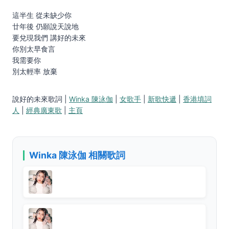
這半生 從未缺少你
廿年後 仍願說天說地
要兌現我們 講好的未來
你別太早食言
我需要你
別太輕率 放棄
說好的未來歌詞 |
Winka 陳泳伽
|
女歌手
|
新歌快遞
|
香港填詞
人
|
經典廣東歌
|
主頁
Winka 陳泳伽 相關歌詞