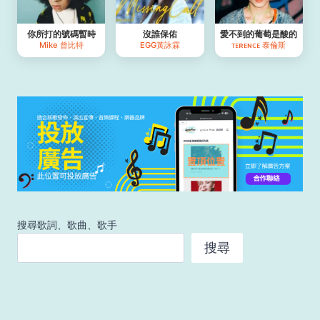
你所打的號碼暫時
沒誰保佑
愛不到的葡萄是酸的
Mike 曾比特
EGG黃詠霖
ᴛᴇʀᴇɴᴄᴇ 泰倫斯
搜尋歌詞、歌曲、歌手
搜尋