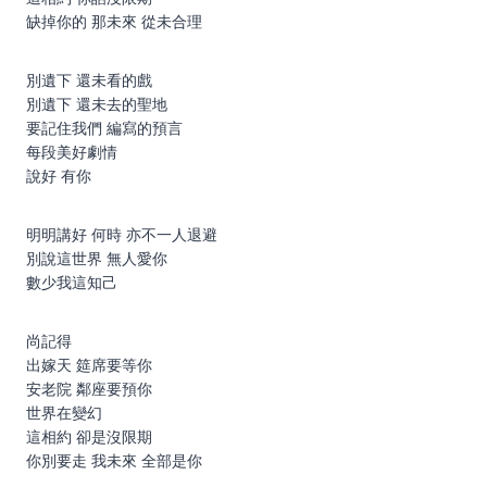
缺掉你的 那未來 從未合理
別遺下 還未看的戲
別遺下 還未去的聖地
要記住我們 編寫的預言
每段美好劇情
說好 有你
明明講好 何時 亦不一人退避
別說這世界 無人愛你
數少我這知己
尚記得
出嫁天 筵席要等你
安老院 鄰座要預你
世界在變幻
這相約 卻是沒限期
你別要走 我未來 全部是你