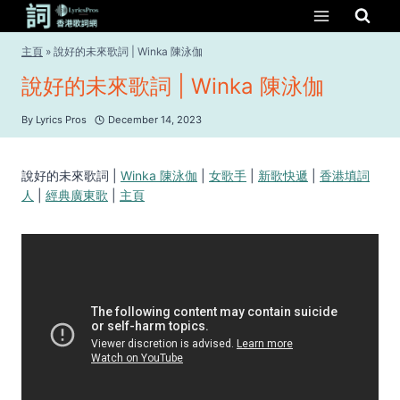
Skip
to
content
主頁
»
說好的未來歌詞 | Winka 陳泳伽
說好的未來歌詞 | Winka 陳泳伽
By
Lyrics Pros
December 14, 2023
說好的未來歌詞 |
Winka 陳泳伽
|
女歌手
|
新歌快遞
|
香港填詞
人
|
經典廣東歌
|
主頁