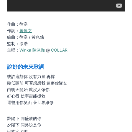
作曲：徐浩
作詞：
黃偉文
編曲：徐浩 / 黃兆銘
監制：徐浩
主唱：
Winka 陳泳伽
@
COLLAR
說好的未來歌詞
或許這刻你 沒有力量 再撐
臨低頭前 可否想想我 這疼你隊友
由明天開始 就沒人像你
好心得 信宇宙能拯救
還曾用你笑面 替世界維修
艷陽下 同盛放的你
夕陽下 同路盼是你
已約定了吧