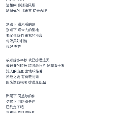
這相約 你話沒限期
缺掉你的 那未來 從未合理
別遺下 還未看的戲
別遺下 還未去的聖地
要記住我們 編寫的預言
每段美好劇情
說好 有你
或者撐多半秒 就已撐過這天
最難捱的時辰 請將老照片 給我看十遍
誰人的出生 讓地球熱暖
所經之處 有薔薇開遍
回來讓我抱著 撐過最低點
艷陽下 同盛放的你
夕陽下 同路盼是你
已約定了吧
這相約 你話沒限期