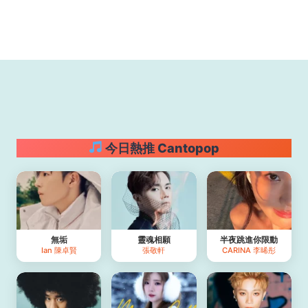
今日熱推 Cantopop
無垢
靈魂相願
半夜跳進你限動
Ian 陳卓賢
張敬軒
CARINA 李晞彤