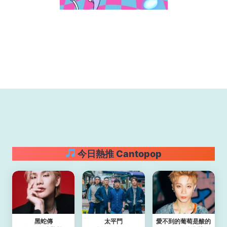
今日熱推 Cantopop
黑蛇傳
太平門
愛不到的葡萄是酸的