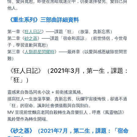
情、愛與寬恕。即使在黑暗或迷茫中，仍要選擇發光、愛自己與
他人。
《重生系列》三部曲詳細資料
第一章《
狂人日記
》——課題「狂」（放蕩、貪新忘舊）
第二章《
砂之器
》——課題「宿命和原諒」（前世情侶，今世母
子，學習道歉與寬恕）
第三章《
人類群星閃耀時
》——最終章（以愛與感恩破除世間苦
難）
《狂人日記》（2021年3月，第一生，課題：
「狂」）
靈感來自魯迅同名小說 + 前衛搖滾風格。
描寫狂人一生放蕩享樂、貪新忘舊、玩爛宇宙後悔恨，卻逃不過
「狂」的宿命。諷刺社會價值觀與自我剖白。
MV 呈現前世麵店老闆自殺轉生為音樂狂人，呼應《風靈物語》
風鈴聲作為轉生開端。
《砂之器》（2021年7月，第二生，課題：「宿命