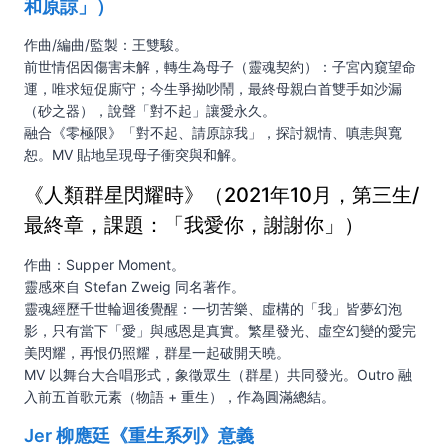
和原諒」）
作曲/編曲/監製：王雙駿。
前世情侶因傷害未解，轉生為母子（靈魂契約）：子宮內窺望命
運，唯求短促廝守；今生爭拗吵鬧，最終母親白首雙手如沙漏
（砂之器），說聲「對不起」讓愛永久。
融合《零極限》「對不起、請原諒我」，探討親情、嗔恚與寬
恕。MV 貼地呈現母子衝突與和解。
《人類群星閃耀時》（2021年10月，第三生/
最終章，課題：「我愛你，謝謝你」）
作曲：Supper Moment。
靈感來自 Stefan Zweig 同名著作。
靈魂經歷千世輪迴後覺醒：一切苦樂、虛構的「我」皆夢幻泡
影，只有當下「愛」與感恩是真實。繁星發光、虛空幻變的愛完
美閃耀，再恨仍照耀，群星一起破開天曉。
MV 以舞台大合唱形式，象徵眾生（群星）共同發光。Outro 融
入前五首歌元素（物語 + 重生），作為圓滿總結。
Jer 柳應廷《重生系列》意義