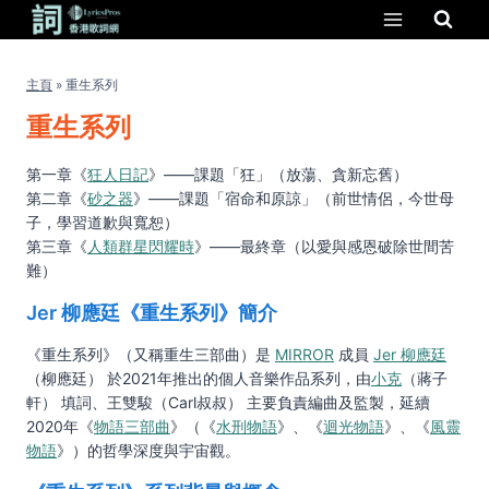
Skip
to
content
主頁
»
重生系列
重生系列
第一章《
狂人日記
》——課題「狂」（放蕩、貪新忘舊）
第二章《
砂之器
》——課題「宿命和原諒」（前世情侶，今世母
子，學習道歉與寬恕）
第三章《
人類群星閃耀時
》——最終章（以愛與感恩破除世間苦
難）
Jer 柳應廷《重生系列》簡介
《重生系列》（又稱重生三部曲）是
MIRROR
成員
Jer 柳應廷
（柳應廷） 於2021年推出的個人音樂作品系列，由
小克
（蔣子
軒） 填詞、王雙駿（Carl叔叔） 主要負責編曲及監製，延續
2020年《
物語三部曲
》（《
水刑物語
》、《
迴光物語
》、《
風靈
物語
》）的哲學深度與宇宙觀。