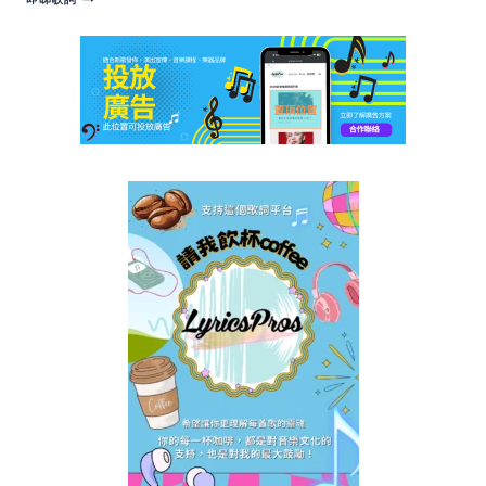
人
日
記
歌
詞
|
JER
柳
應
廷