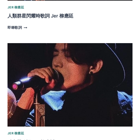
JER 柳應廷
人類群星閃耀時歌詞 Jer 柳應廷
人
即睇歌詞
類
群
星
閃
耀
時
歌
詞
JER
柳
應
廷
JER 柳應廷