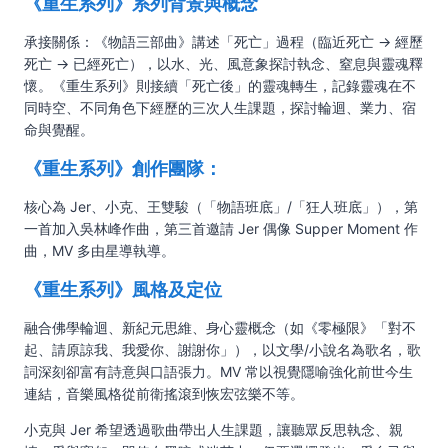
《重生系列》系列背景與概念
承接關係：《物語三部曲》講述「死亡」過程（臨近死亡 → 經歷
死亡 → 已經死亡），以水、光、風意象探討執念、窒息與靈魂釋
懷。《重生系列》則接續「死亡後」的靈魂轉生，記錄靈魂在不
同時空、不同角色下經歷的三次人生課題，探討輪迴、業力、宿
命與覺醒。
《重生系列》創作團隊：
核心為 Jer、小克、王雙駿（「物語班底」/「狂人班底」），第
一首加入吳林峰作曲，第三首邀請 Jer 偶像 Supper Moment 作
曲，MV 多由星導執導。
《重生系列》風格及定位
融合佛學輪迴、新紀元思維、身心靈概念（如《零極限》「對不
起、請原諒我、我愛你、謝謝你」），以文學/小說名為歌名，歌
詞深刻卻富有詩意與口語張力。MV 常以視覺隱喻強化前世今生
連結，音樂風格從前衛搖滾到恢宏弦樂不等。
小克與 Jer 希望透過歌曲帶出人生課題，讓聽眾反思執念、親