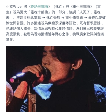
小克與 Jer 將《
物語三部曲
》（死亡）與《重生三部曲》（重
生）視為更大「靈魂十部曲」的一部分，強調「人死了，靈魂
未」。主題從執念窒息 → 死亡覺醒 → 重生修課題 → 最終以愛破
除世間苦難。許多樂迷視為療癒系深度粵語歌，既有哲學思辨，
也連結個人成長、親情反思與時代集體情緒。系列推出後獲樂評
高度讚賞，被譽為香港樂壇近年野心之作，挑戰廣東歌詞與音樂
邊界。