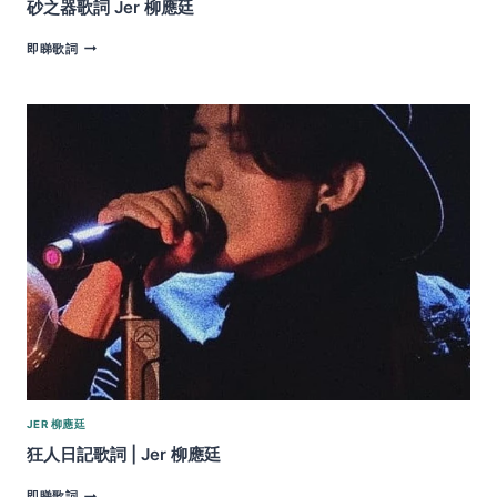
砂之器歌詞 Jer 柳應廷
砂
即睇歌詞
之
器
歌
詞
JER
柳
應
廷
JER 柳應廷
狂人日記歌詞 | Jer 柳應廷
狂
即睇歌詞