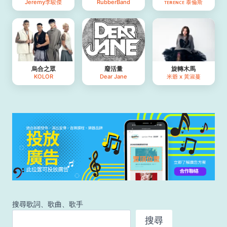
Jeremy李駿傑
RubberBand
ᴛᴇʀᴇɴᴄᴇ 泰倫斯
烏合之眾
廢活量
旋轉木馬
KOLOR
Dear Jane
米爺 x 黃淑蔓
搜尋歌詞、歌曲、歌手
搜尋