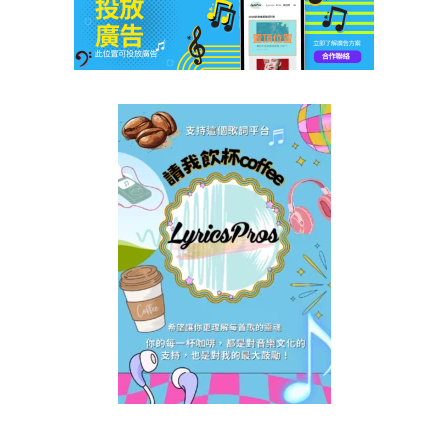
詩
歌
詞
|
GORDON
FLANDERS