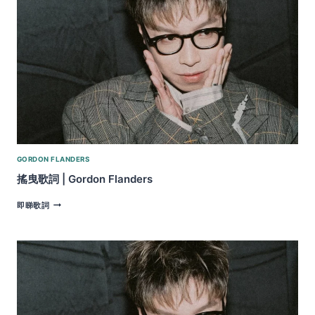
|
GORDON
FLANDERS
FEAT.
MC
GORDON FLANDERS
搖曳歌詞 | Gordon Flanders
搖
即睇歌詞
曳
歌
詞
|
GORDON
FLANDERS