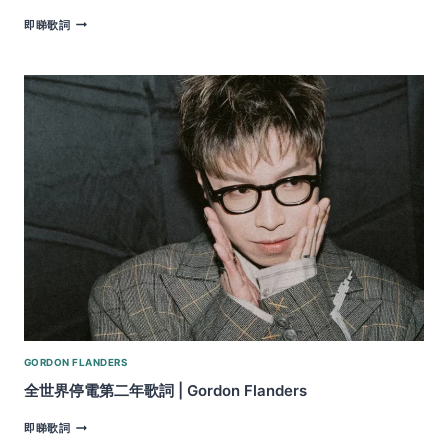
心
即睇歌詞
中
那
位
住
客
歌
詞
|
GORDON
FLANDERS
GORDON FLANDERS
全世界停電第二年歌詞 | Gordon Flanders
全
即睇歌詞
世