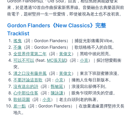
Gordon Flanders以「Old Soul」自居，相信舊經典能啟發未
來，於是透過10首自作曲探索新舊界線。音樂融合古典樂器與前
衛電子，題材堅持一生一世愛情，即使被視為老土也不改初衷。
Gordon Flanders《New Classics》完整
Tracklist
搖曳
（詞：Gordon Flanders）｜捕捉光影痛癢與Vibe。
不像
（詞：Gordon Flanders）｜歌頌格格不入的自我。
全世界停電第二年
（詞：
黃偉文
）｜黑暗中彼此照亮。
可以不可以
(feat.
MC張天賦
)（詞：
小克
）｜探討戀愛觀衝
突。
溝之口沒有藤井風
（詞：
黃偉文
）｜東京下班甜蜜勝浪漫。
不要評論這首歌
（詞：
小克
）｜擁抱人生每日新版本。
沒有送出的詩
（詞：
甄敏延
）｜浪漫寫出卻傳不到。
心中那位住客
（詞：
陳詠謙
）｜眼角乍現即消失的空虛。
歌頓花園
（詞：
小克
）｜老土白頭到老的執著。
差一點
（詞：Gordon Flanders）｜在放棄邊緣選擇堅持天長
地久。