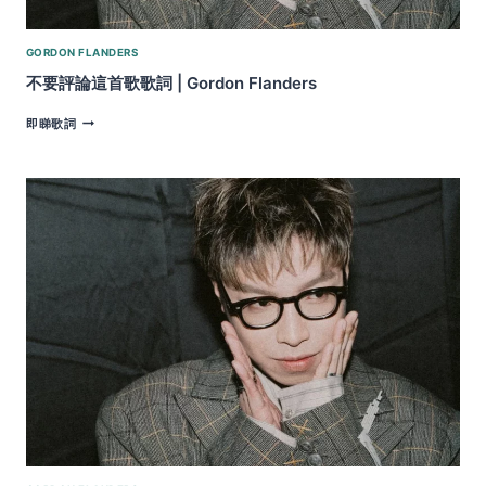
GORDON FLANDERS
不要評論這首歌歌詞 | Gordon Flanders
不
即睇歌詞
要
評
論
這
首
歌
歌
詞
|
GORDON
FLANDERS