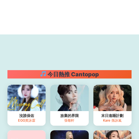
今日熱推 Cantopop
沒誰保佑
放棄的界限
末日進睡計劃
EGG黃詠霖
張敬軒
Kare 孫詠嵐