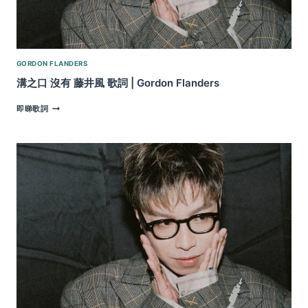
GORDON FLANDERS
溝之口 沒有 藤井風 歌詞 | Gordon Flanders
溝
即睇歌詞
之
口
沒
有
藤
井
風
歌
詞
|
GORDON
FLANDERS