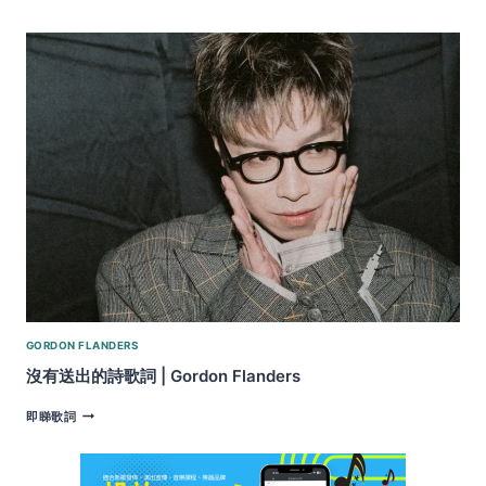
界
停
電
第
二
年
歌
詞
|
GORDON
FLANDERS
GORDON FLANDERS
沒有送出的詩歌詞 | Gordon Flanders
沒
即睇歌詞
有
送
出
的