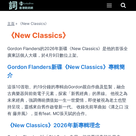
Skip
to
content
主頁
»
《New Classics》
《New Classics》
Gordon Flanders的2026年新碟《New Classics》是他的首張全
廣東話個人大碟，於4月9日數位上架。
Gordon Flanders新碟《New Classics》專輯簡
介
這張10首歌、約19分鐘的專輯由Gordon親自作曲及監製，融合
古典樂器與前衛電子元素，探索「新舊經典」的界線。 他視之為
未來經典，強調傳統價值如一生一世愛情，即使被視為老土也堅
持呈現，靈感來自舊作啟發新一代。 收錄先前單曲如《溝之口 沒
有 藤井風》，並有feat. MC張天賦的合作。
《New Classics》2026年新專輯理念