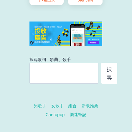
Elka鄭芷淇
Dear Jane
搜尋歌詞、歌曲、歌手
搜
尋
男歌手
女歌手
組合
新歌推薦
Cantopop
樂迷筆記