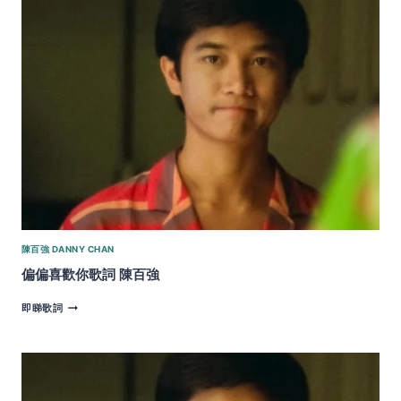
陳
百
強
陳百強 DANNY CHAN
偏偏喜歡你歌詞 陳百強
偏
即睇歌詞
偏
喜
歡
你
歌
詞