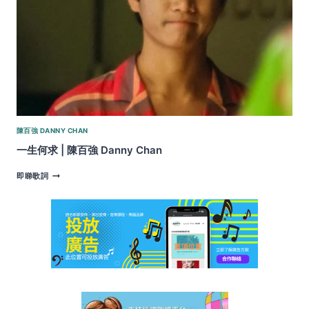
陳百強 DANNY CHAN
一生何求 | 陳百強 Danny Chan
一
即睇歌詞
生
何
求
|
陳
百
強
DANNY
CHAN