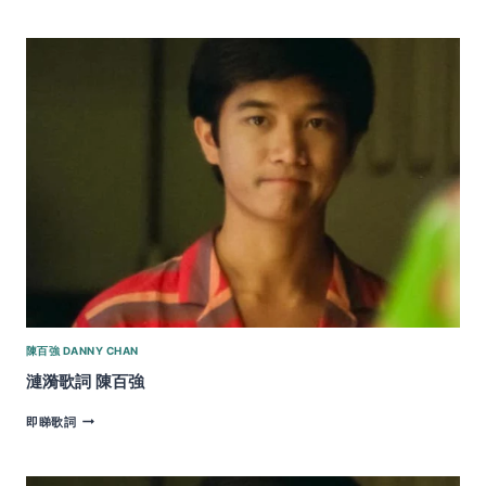
着
你
歌
詞
|
陳
百
強
DANNY
CHAN
陳百強 DANNY CHAN
漣漪歌詞 陳百強
漣
即睇歌詞
漪
歌
詞