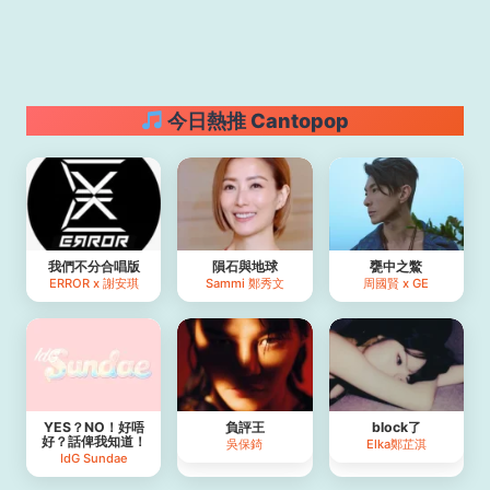
今日熱推 Cantopop
我們不分合唱版
隕石與地球
甕中之鱉
ERROR x 謝安琪
Sammi 鄭秀文
周國賢 x GE
YES？NO！好唔
負評王
block了
好？話俾我知道！
吳保錡
Elka鄭芷淇
IdG Sundae