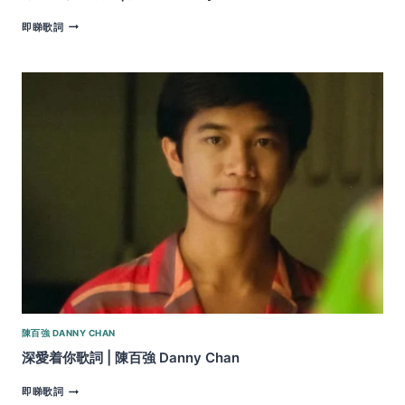
今
即睇歌詞
宵
多
珍
重
歌
詞
|
陳
百
強
DANNY
CHAN
陳百強 DANNY CHAN
深愛着你歌詞 | 陳百強 Danny Chan
深
即睇歌詞
愛