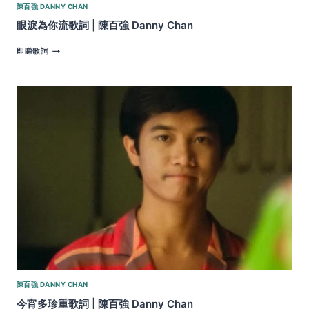
陳百強 DANNY CHAN
眼淚為你流歌詞 | 陳百強 Danny Chan
眼
即睇歌詞
淚
為
你
流
歌
詞
|
陳
百
強
DANNY
CHAN
陳百強 DANNY CHAN
今宵多珍重歌詞 | 陳百強 Danny Chan