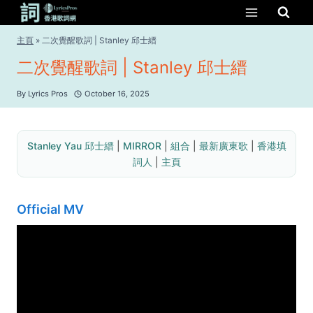
Skip
to
content
主頁
»
二次覺醒歌詞 | Stanley 邱士縉
二次覺醒歌詞 | Stanley 邱士縉
By
Lyrics Pros
October 16, 2025
Stanley Yau 邱士縉
 | 
MIRROR
 | 
組合
 | 
最新廣東歌
 | 
香港填
詞人
 | 
主頁
Official MV