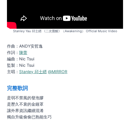
Stanley Yau 邱士縉 《二次覺醒》（Awakening） Official Music Video
作曲：ANDY安哲逸
作詞：
陳蕾
編曲：Nic Tsui
監製：Nic Tsui
主唱：
Stanley 邱士縉
@MIRROR
完整歌詞
是弱不禁風的發泡膠
是歷久不衰的金鐘罩
讓外界資訊繼續混淆
獨自升級偷偷已熟能生巧