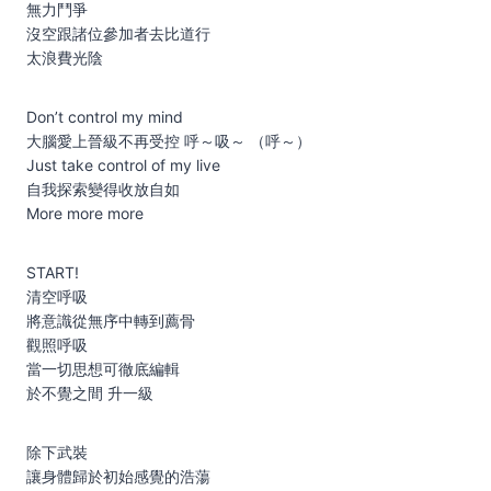
無力鬥爭
沒空跟諸位參加者去比道行
太浪費光陰
Don’t control my mind
大腦愛上晉級不再受控 呼～吸～ （呼～）
Just take control of my live
自我探索變得收放自如
More more more
START!
清空呼吸
將意識從無序中轉到薦骨
觀照呼吸
當一切思想可徹底編輯
於不覺之間 升一級
除下武裝
讓身體歸於初始感覺的浩蕩