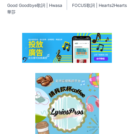
navigation
Good Goodbye歌詞 | Hwasa
FOCUS歌詞 | Hearts2Hearts
華莎