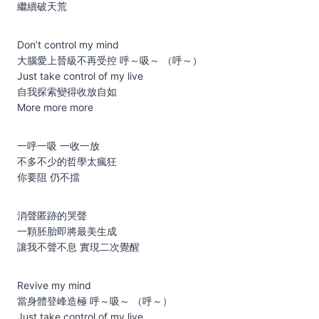
繼續破天荒
Don’t control my mind
大腦愛上晉級不再受控 呼～吸～ （呼～）
Just take control of my live
自我探索變得收放自如
More more more
一呼一吸 一收一放
不多不少的哲學太瘋狂
你要阻 仍不擋
消聲匿跡的哭聲
一顆胚胎即將最美生成
讓我不聲不息 實現二次覺醒
Revive my mind
當身體登峰造極 呼～吸～ （呼～）
Just take control of my live