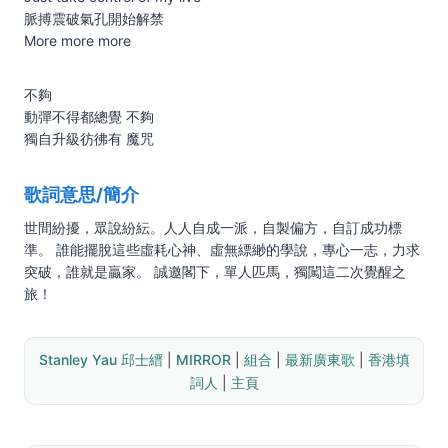
脈搏震破氣孔開始解禁
More more more
不夠
動彈不得都總覺 不夠
獨自升級彷彿有 魔咒
歌詞意思/簡介
世間紛擾，眾說紛紜。人人自成一派，自製偏方，自訂成功標
準。 誰能擺脫這些虛耗心神、虛無縹緲的學說，專心一志，力求
突破，誰就是贏家。 誠邀閣下，單人匹馬，獨闖這二次覺醒之
旅！
Stanley Yau 邱士縉
 | 
MIRROR
 | 
組合
 | 
最新廣東歌
 | 
香港填
詞人
 | 
主頁