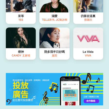
呆等
溺愛
仍留在這裏
193
TELLER ft. JC陳詠桐
鄧麗欣
燈神
陪多我半日好嗎
La Vida
CANDY 王家晴
麗英
VIVA