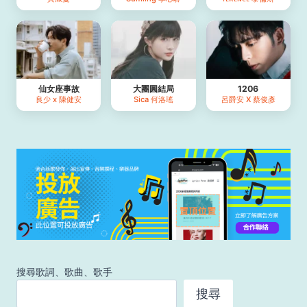
仙女座事故
大團圓結局
1206
良少 x 陳健安
Sica 何洛瑤
呂爵安 X 蔡俊彥
搜尋歌詞、歌曲、歌手
搜尋