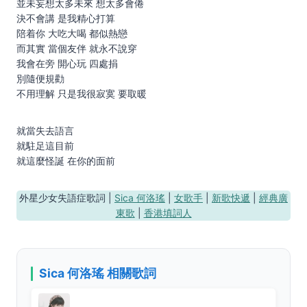
並未妄想太多未來 想太多會倦
決不會講 是我精心打算
陪着你 大吃大喝 都似熱戀
而其實 當個友伴 就永不說穿
我會在旁 開心玩 四處捐
別隨便規勸
不用理解 只是我很寂寞 要取暖
就當失去語言
就駐足這目前
就這麼怪誕 在你的面前
外星少女失語症歌詞 |
Sica 何洛瑤
|
女歌手
|
新歌快遞
|
經典廣
東歌
|
香港填詞人
Sica 何洛瑤 相關歌詞