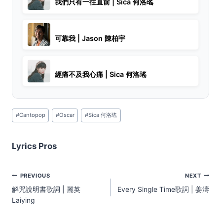
我們只有一往直前 | Sica 何洛瑤
可靠我 | Jason 陳柏宇
經痛不及我心痛 | Sica 何洛瑤
Post
#
Cantopop
#
Oscar
#
Sica 何洛瑤
Tags:
Lyrics Pros
Post
PREVIOUS
NEXT
navigation
解咒說明書歌詞 | 麗英
Every Single Time歌詞 | 姜濤
Laiying