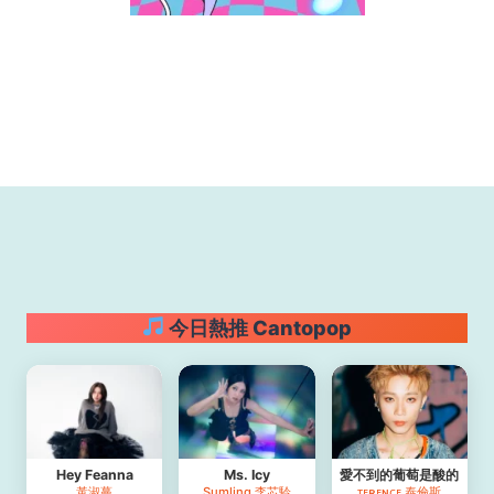
今日熱推 Cantopop
Hey Feanna
Ms. Icy
愛不到的葡萄是酸的
黃淑蔓
Sumling 李芯駖
ᴛᴇʀᴇɴᴄᴇ 泰倫斯