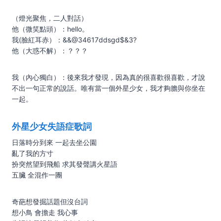
（燈光聚焦，二人對話）
他（微笑點頭）：hello。
我(臉紅耳赤）：&&@34617ddsgd$&3?
他（大惑不解）：？？？
我（內心獨白）：後來我才發現，因為真的很喜歡很喜歡，才說
不出一句正常的說話。唯有當一個外星少女，我才夠膽與你坐在
一起。
外星少女失語症歌詞
日落時分到來 一起去坐公園
亂了我的方寸
扮突然望到飛船 求其發聲講火星語
五臟 全混作一團
奇葩想發掘話題但沒台詞
想小鳥 會擔走 我心事