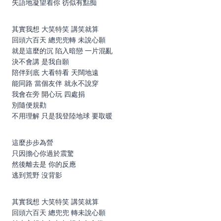
失語地凝望着你 彷似有點痴
其實我想 大笑特笑 講笑就算
回頭六百天 總兜兜轉 未說心願
就是這麼的沉 陷入暗戀 一片混亂
決不會講 是我自願
陪伴到底 大看特看 天闊地遠
能同路 當個友伴 就永不說穿
我會在旁 開心玩 四處捐
別隨便規勸
不用理解 只是我登陸地球 要取暖
這麼步步為營
只因擔心你過於震驚
然後離去是 你的反應
逃到荒野 沒背影
其實我想 大笑特笑 講笑就算
回頭六百天 總兜兜 轉未說心願