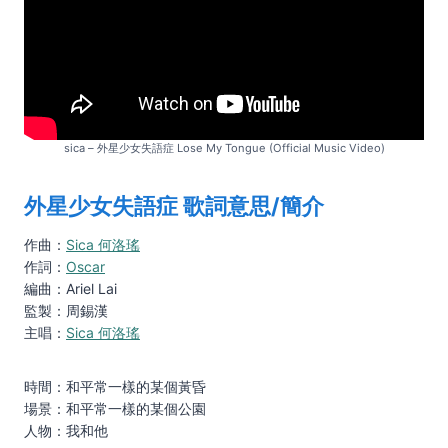
sica – 外星少女失語症 Lose My Tongue (Official Music Video)
外星少女失語症 歌詞意思/簡介
作曲：
Sica 何洛瑤
作詞：
Oscar
編曲：Ariel Lai
監製：周錫漢
主唱：
Sica 何洛瑤
時間：和平常一樣的某個黃昏
場景：和平常一樣的某個公園
人物：我和他