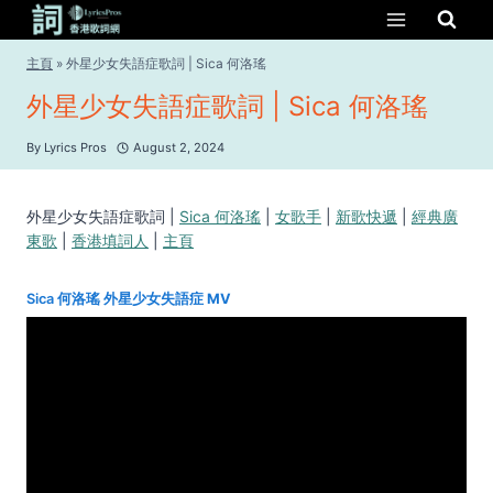
Skip
to
content
主頁
»
外星少女失語症歌詞 | Sica 何洛瑤
外星少女失語症歌詞 | Sica 何洛瑤
By
Lyrics Pros
August 2, 2024
外星少女失語症歌詞 |
Sica 何洛瑤
|
女歌手
|
新歌快遞
|
經典廣
東歌
|
香港填詞人
|
主頁
Sica 何洛瑤
外星少女失語症 MV