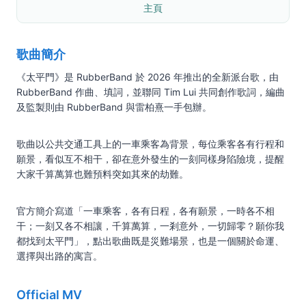
主頁
歌曲簡介
《太平門》是 RubberBand 於 2026 年推出的全新派台歌，由
RubberBand 作曲、填詞，並聯同 Tim Lui 共同創作歌詞，編曲
及監製則由 RubberBand 與雷柏熹一手包辦。
歌曲以公共交通工具上的一車乘客為背景，每位乘客各有行程和
願景，看似互不相干，卻在意外發生的一刻同樣身陷險境，提醒
大家千算萬算也難預料突如其來的劫難。
官方簡介寫道「一車乘客，各有日程，各有願景，一時各不相
干；一刻又各不相讓，千算萬算，一剎意外，一切歸零？願你我
都找到太平門」，點出歌曲既是災難場景，也是一個關於命運、
選擇與出路的寓言。
Official MV