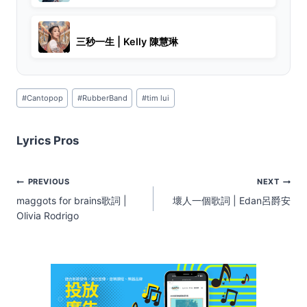
三秒一生 | Kelly 陳慧琳
Post
#
Cantopop
#
RubberBand
#
tim lui
Tags:
Lyrics Pros
Post
PREVIOUS
NEXT
navigation
maggots for brains歌詞 |
壞人一個歌詞 | Edan呂爵安
Olivia Rodrigo