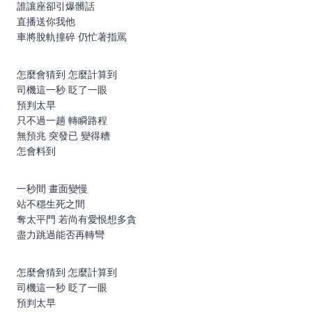
誰讓座卻引爆髒話
直播送你我他
車將脫軌撞碎 仍忙著指罵
怎麼會猜到 怎麼計算到
司機這一秒 眨了一眼
預判太早
只不過一趟 轉瞬路程
無預兆 突發已 變得糟
怎會料到
一秒間 畫面變慢
站不穩生死之間
奪太平門 若尚有愛恨想多貪
盡力跳過能否再轉彎
怎麼會猜到 怎麼計算到
司機這一秒 眨了一眼
預判太早