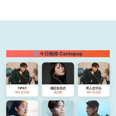
今日熱推 Cantopop
TIPSY
殘忍告別式
男人怎可以
MC 張天賦
連詩雅
MC 張天賦