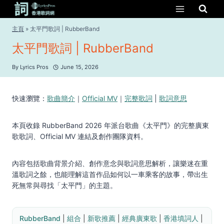
Skip
to
content
主頁
»
太平門歌詞 | RubberBand
太平門歌詞 | RubberBand
By
Lyrics Pros
June 15, 2026
快速瀏覽：
歌曲簡介
｜
Official MV
｜
完整歌詞
|
歌詞意思
本頁收錄 RubberBand 2026 年派台歌曲《太平門》的完整廣東
歌歌詞、Official MV 連結及創作團隊資料。
內容包括歌曲背景介紹、創作意念與歌詞意思解析，讓樂迷在重
溫歌詞之餘，也能理解這首作品如何以一車乘客的故事，帶出生
死無常與尋找「太平門」的主題。
RubberBand
 | 
組合
 | 
新歌推薦
 | 
經典廣東歌
 | 
香港填詞人
 | 