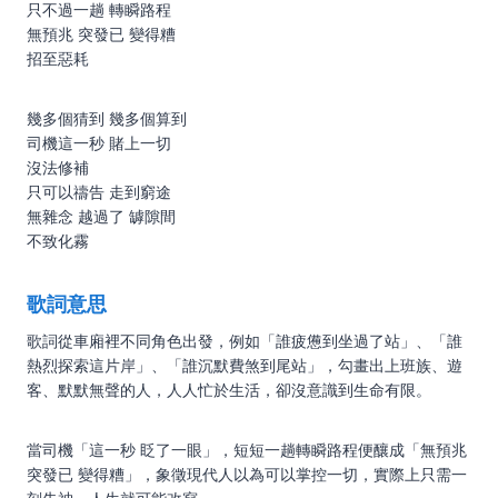
只不過一趟 轉瞬路程
無預兆 突發已 變得糟
招至惡耗
幾多個猜到 幾多個算到
司機這一秒 賭上一切
沒法修補
只可以禱告 走到窮途
無雜念 越過了 罅隙間
不致化霧
歌詞意思
歌詞從車廂裡不同角色出發，例如「誰疲憊到坐過了站」、「誰
熱烈探索這片岸」、「誰沉默費煞到尾站」，勾畫出上班族、遊
客、默默無聲的人，人人忙於生活，卻沒意識到生命有限。
當司機「這一秒 眨了一眼」，短短一趟轉瞬路程便釀成「無預兆
突發已 變得糟」，象徵現代人以為可以掌控一切，實際上只需一