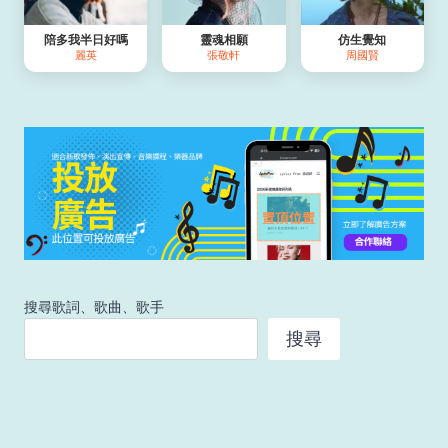
陪多我半日好嗎
靈魂相願
仿生覺知
麗英
張敬軒
周國賢
搜尋歌詞、歌曲、歌手
搜尋