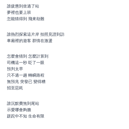
誰疲憊到坐過了站
夢裡也要上班
怎能猜得到 飛來劫難
誰熱烈探索這片岸 拍照見證到訪
車廂裡的遊客 群情在激盪
怎麼會猜到 怎麼計算到
司機這一秒 眨了一眼
預判太早
只不過一趟 轉瞬路程
無預兆 突發已 變得糟
招至惡耗
誰沉默費煞到尾站
示愛哪會夠膽
蹉跎中不知 生命有限