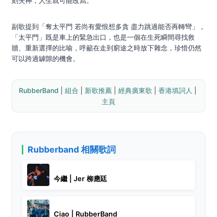
刻失神，人生就可能改寫。
副歌提到「奪太平門 若尚有愛恨想多貪 盡力跳過能否再轉彎」，
「太平門」既是車上的緊急出口，也是一個在生死瞬間尋找救
贖、重新選擇的比喻，呼籲在走到窮途之時放下雜念，珍惜仍然
可以跨過罅隙的機會。
RubberBand
 | 
組合
 | 
新歌推薦
 | 
經典廣東歌
 | 
香港填詞人
 | 
主頁
Rubberband 相關歌詞
今繼 | Jer 柳應廷
Ciao | RubberBand