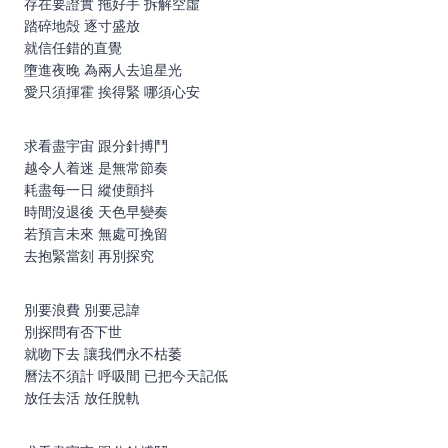
存在要證實 拖好手 拆解空虛
踏碎地殻 逐寸盛放
就信任錯的直覺
墮進夜晚 為兩人去追星光
愛只須揮霍 挨得緊 哪須心安
求看盡宇宙 跟分針搏鬥
越令人着迷 是無常節奏
耗盡每一日 縱使顫抖
時間沒退後 天色早變奏
若預言未來 無處可挽留
去抱緊當刻 再別探究
別要浪費 別要忌諱
別探問有否下世
就吻下去 讓我們永不枯萎
曆法不須計 呼吸間 已把今天記低
放任去活 放任脫軌