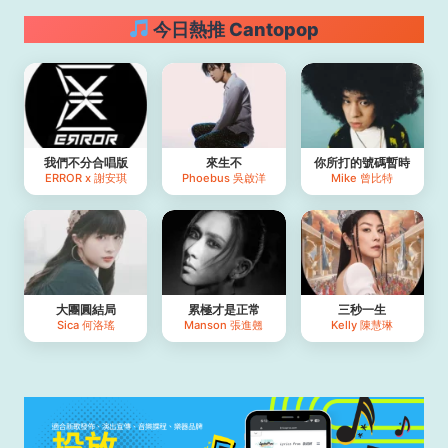
今日熱推 Cantopop
我們不分合唱版
來生不
你所打的號碼暫時
ERROR x 謝安琪
Phoebus 吳啟洋
Mike 曾比特
大團圓結局
累極才是正常
三秒一生
Sica 何洛瑤
Manson 張進翹
Kelly 陳慧琳