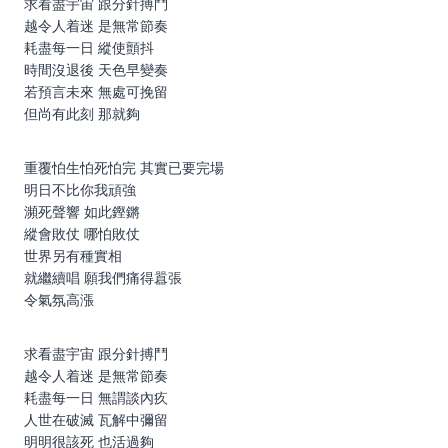
求看盡宇宙 跟分針搏鬥
越令人着迷 是無常節奏
耗盡每一日 縱使顫抖
時間沒退後 天色早變奏
若預言未來 無處可挽留
但尚有此刻 那就夠
重覆怕生怕死怕完 其實已要完場
明日不比你我頑強
瀕死聲響 如此鏗鏘
縱會敗仗 哪怕敗仗
世界另有種實相
就繼續唱 願我們痛得囂張
令氣氛高漲
求看盡宇宙 跟分針搏鬥
越令人着迷 是無常節奏
耗盡每一日 無謂談內疚
人世在破滅 瓦解中彌留
明明很該死 也活過夠