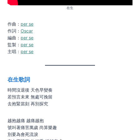
在生
作曲：
per se
作詞：
Oscar
編曲：
per se
監製：
per se
主唱：
per se
在生歌詞
時間沒退後 天色早變奏
若預言未來 無處可挽留
去抱緊當刻 再別探究
越抱越痛 越痛越抱
號叫著痛苦萬歲 尚算樂趣
別要為會死流淚