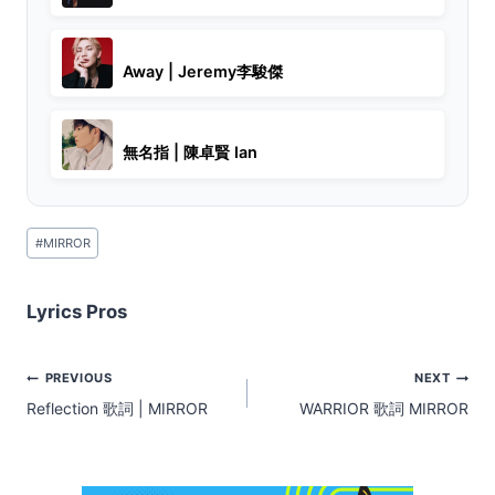
Away | Jeremy李駿傑
無名指 | 陳卓賢 Ian
Post
#
MIRROR
Tags:
Lyrics Pros
Post
PREVIOUS
NEXT
navigation
Reflection 歌詞 | MIRROR
WARRIOR 歌詞 MIRROR