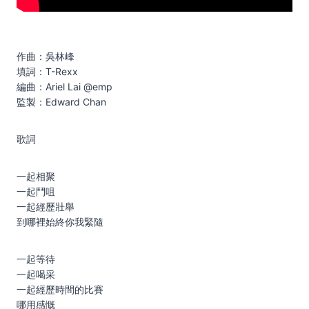
作曲：吳林峰
填詞：T-Rexx
編曲：Ariel Lai @emp
監製：Edward Chan
歌詞
一起相聚
一起鬥咀
一起經歷壯舉
到哪裡始終你我緊隨
一起等待
一起喝采
一起經歷時間的比賽
哪用感慨