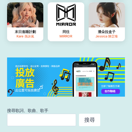
末日進睡計劃
同往
潘朵拉盒子
Kare 孫詠嵐
MIRROR
Jessica 陳苡臻
搜尋歌詞、歌曲、歌手
搜尋