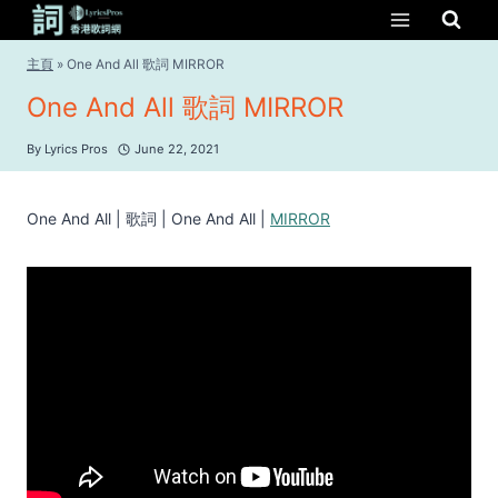
Skip
to
content
主頁
»
One And All 歌詞 MIRROR
One And All 歌詞 MIRROR
By
Lyrics Pros
June 22, 2021
One And All | 歌詞 | One And All |
MIRROR