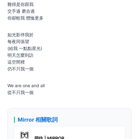
難得是你跟我
交手過 磨合過
你卻較我 體恤更多
如光影伴我於
每夜同張望
(給我 一點點星光)
明天怎麼到訪
這空間裡
仍不只我一個
We are one and all
從不只我一個
Mirror 相關歌詞
同往 | MIRROR