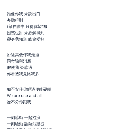
誰像你我 未說出口
亦聽得到
(藏在眼中 只得你望到)
困惑也許 未必解得到
卻令我知道 總會變好
沿途高低伴我走過
同考驗與消磨
假使我 疑惑過
你看透我竟比我多
如不安伴你經過便能硬朗
We are one and all
從不分你跟我
一刻感動 一起抱擁
一刻騷動 誰熱烈跟從