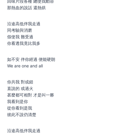
回味片段各種 總使我動容
那熱血的說話 還熱烘
沿途高低伴我走過
同考驗與消磨
假使我 難受過
你看透我竟比我多
如不安 伴你經過 便能硬朗
We are one and all
你共我 對或錯
直說的 或過火
甚麼都可相對 才是叫一夥
我看到是你
從你看到是我
彼此不說仍清楚
沿途高低伴我走過