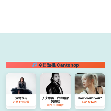
今日熱推 Cantopop
旋轉木馬
人夫集團 – 我連婚都
How could you?
夠膽結
米爺 x 黃淑蔓
Nancy Kwai
農夫 x 張繼聰