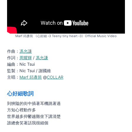
Marf 邱彥筒 《心好細 ‹3 Teeny tiny heart ‹3》Official Music Video
作曲：
馮允謙
作詞：
周耀輝
/
馮允謙
編曲：Nic Tsui
監製：Nic Tsui / 謝國維
主唱：
Marf 邱彥筒
@
COLLAR
心好細歌詞
到狹隘的街中插著耳機跳著過
方知心裡動作多
世界越多抑鬱越難坐下講清楚
誰總會笑著話我很細個