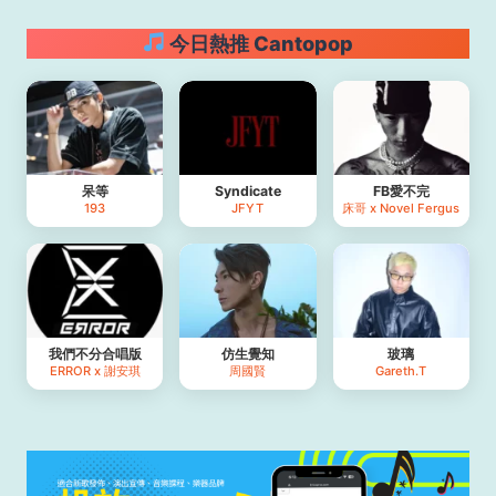
今日熱推 Cantopop
呆等
Syndicate
FB愛不完
193
JFYT
床哥 x Novel Fergus
我們不分合唱版
仿生覺知
玻璃
ERROR x 謝安琪
周國賢
Gareth.T