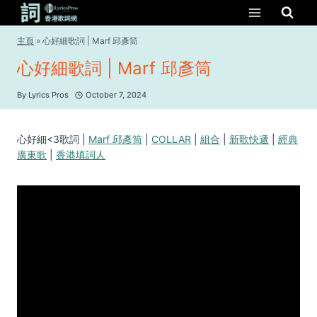
Skip
to
content
主頁
»
心好細歌詞 | Marf 邱彥筒
心好細歌詞 | Marf 邱彥筒
By
Lyrics Pros
October 7, 2024
心好細<3歌詞 |
Marf 邱彥筒
|
COLLAR
|
組合
|
新歌快遞
|
經典
廣東歌
|
香港填詞人