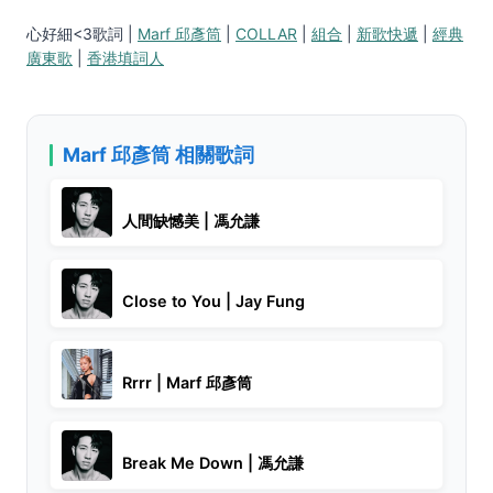
心好細<3歌詞 |
Marf 邱彥筒
|
COLLAR
|
組合
|
新歌快遞
|
經典
廣東歌
|
香港填詞人
Marf 邱彥筒 相關歌詞
人間缺憾美 | 馮允謙
Close to You | Jay Fung
Rrrr | Marf 邱彥筒
Break Me Down | 馮允謙