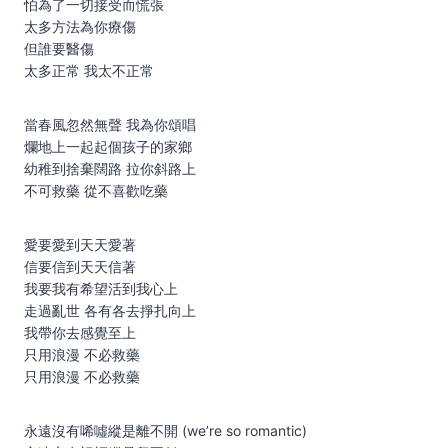
怕為了一切接受而慌張
太多方法為你療傷
但誰要醫傷
太多正常 我太不正常
當春風忽然無聲 我為你頌唱
爛地上一起起個孩子的家鄉
幼稚到捨棄闊路 拉你斜路上
不可救藥 從不喜歡吃藥
愛要愛到天天愛著
信要信到天天信著
我要我有希望活到我心上
走過亂世 各有各去掙扎向上
我帶你去感覺至上
只用浪漫 不必救藥
只用浪漫 不必救藥
永遠沒有唏噓縱是離不開 (we’re so romantic)