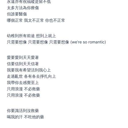
永遠亦有祝福縱是留不低
太多方法為你療傷
但誰要醫傷
哪個正常 我太不正常 你也不正常
幼稚到所有前途 想到上就上
只需要想像 只需要想像 只需要想像 (we’re so romantic)
愛要愛到天天愛著
信要信到天天信著
我要我有希望活到我心上
走過亂世 各有各去掙扎向上
我帶你去感覺至上
只用浪漫 不必救藥
只用浪漫 不必救藥
你要識活到沒救藥
喝我的汗 不吃他的藥