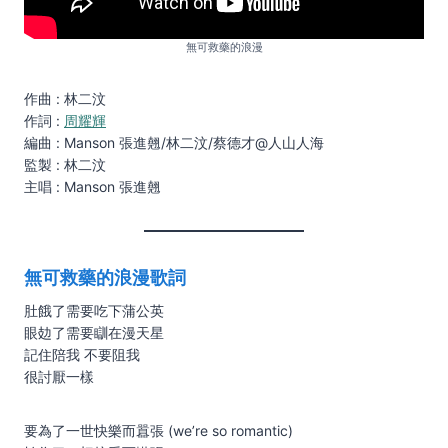
無可救藥的浪漫
作曲 : 林二汶
作詞 :
周耀輝
編曲 : Manson 張進翹/林二汶/蔡德才@人山人海
監製 : 林二汶
主唱 : Manson 張進翹
無可救藥的浪漫歌詞
肚餓了需要吃下蒲公英
眼攰了需要瞓在漫天星
記住陪我 不要阻我
很討厭一樣
要為了一世快樂而囂張 (we’re so romantic)