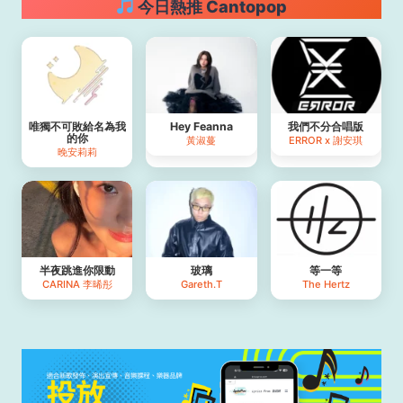
今日熱推 Cantopop
唯獨不可敗給名為我
Hey Feanna
我們不分合唱版
的你
黃淑蔓
ERROR x 謝安琪
晚安莉莉
半夜跳進你限動
玻璃
等一等
CARINA 李晞彤
Gareth.T
The Hertz