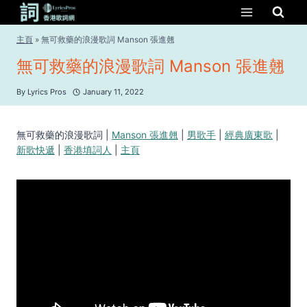
Skip
to
content
主頁
»
無可救藥的浪漫歌詞 Manson 張進翹
無可救藥的浪漫歌詞 Manson 張進翹
By
Lyrics Pros
January 11, 2022
無可救藥的浪漫歌詞 |
Manson 張進翹
|
男歌手
|
經典廣東歌
|
新歌快遞
|
香港填詞人
|
主頁