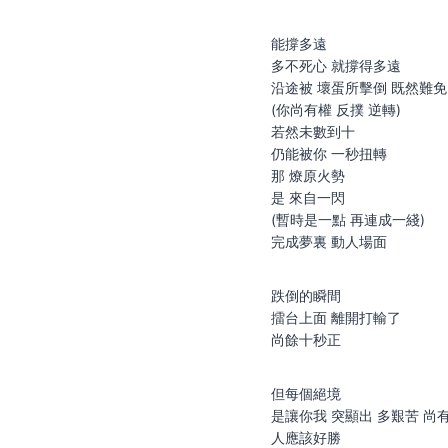
能撐多遠
多不死心 就撐得多遠
沿途被 壞蛋所擊倒 既然難免
(你尚有權 反撲 逆轉)
若然未數到十
仍能被你 一秒扭轉
那 燎原火勢
是 來自一閃
(暫時是一點 再連成一綫)
完成夢裏 動人場面
跌倒的瞬間
擂台上面 離開打輸了
尚餘十秒正
但每個絕境
是讓你我 突顯出 多艱苦 尚
人應該好勝