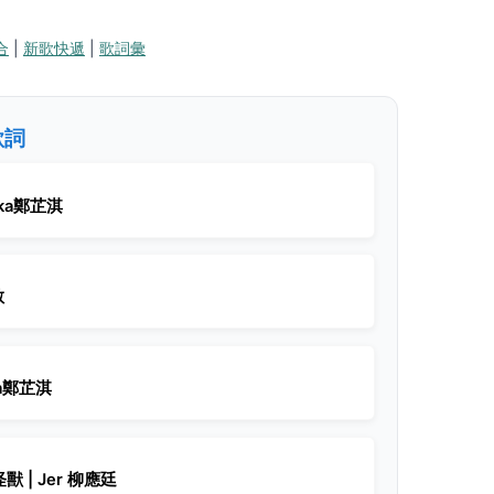
合
|
新歌快遞
|
歌詞彙
關歌詞
Elka鄭芷淇
敏
lka鄭芷淇
 | Jer 柳應廷