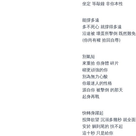
坐定 等敲鐘 非你本性
能撐多遠
多不死心 就撐得多遠
沿途被 壞蛋所擊倒 既然難免
(你尚有權 拾回自尊)
別氣短
來重拾 你身體 碎片
砌更頑強的你
別為無力心酸
你最迷人的性格
源自你 被擊倒 的那天
起身再戰
快轉身躍起
投降欲望 沉溺多幾秒 就全
安於 躺到尾的 扶不起
這十秒 只是給你