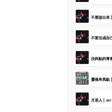
不要說出來 |
不要活成自己討
沒終點的青春 
靈魂奇異點 | L
月居人 | Je