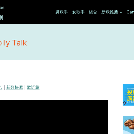
男歌手
女歌手
組合
新歌推薦
Can
ly Talk
合
|
新歌快遞
|
歌詞彙