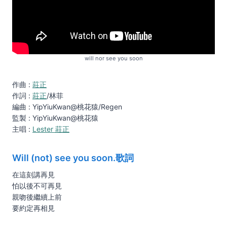
will nor see you soon
作曲 :
莊正
作詞 :
莊正
/林菲
編曲 : YipYiuKwan@桃花猿/Regen
監製 : YipYiuKwan@桃花猿
主唱 :
Lester 莊正
Will (not) see you soon.歌詞
在這刻講再見
怕以後不可再見
親吻後繼續上前
要約定再相見