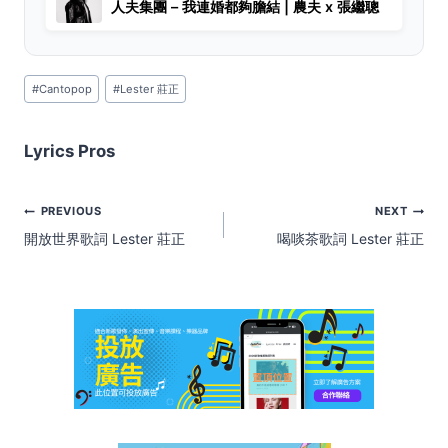
人夫集團 – 我連婚都夠膽結 | 農夫 x 張繼聰
Post
#
Cantopop
#
Lester 莊正
Tags:
Lyrics Pros
Post
PREVIOUS
NEXT
navigation
開放世界歌詞 Lester 莊正
喝啖茶歌詞 Lester 莊正