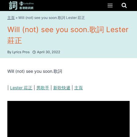
Skip
to
content
主頁
»
Will (not) see you soon.歌詞 Lester 莊正
Will (not) see you soon.歌詞 Lester
莊正
By
Lyrics Pros
April 30, 2022
Will (not) see you soon.歌詞
|
Lester 莊正
|
男歌手
|
新歌快遞
|
主頁