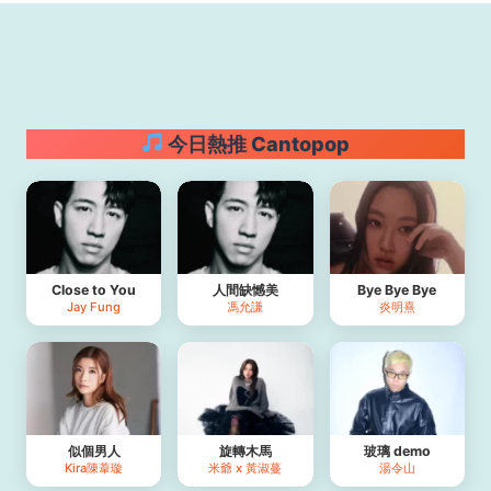
今日熱推 Cantopop
Close to You
人間缺憾美
Bye Bye Bye
Jay Fung
馮允謙
炎明熹
似個男人
旋轉木馬
玻璃 demo
Kira陳葦璇
米爺 x 黃淑蔓
湯令山