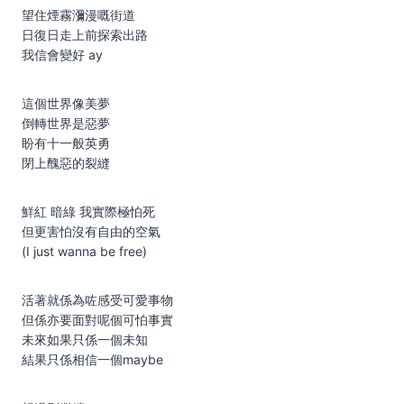
望住煙霧瀰漫嘅街道
日復日走上前探索出路
我信會變好 ay
這個世界像美夢
倒轉世界是惡夢
盼有十一般英勇
閉上醜惡的裂縫
鮮紅 暗綠 我實際極怕死
但更害怕沒有自由的空氣
(I just wanna be free)
活著就係為咗感受可愛事物
但係亦要面對呢個可怕事實
未來如果只係一個未知
結果只係相信一個maybe