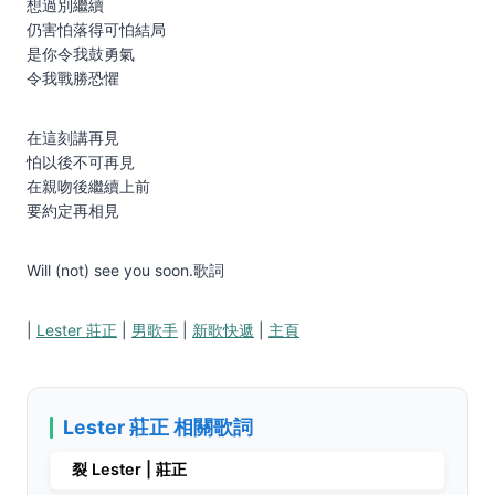
想過別繼續
仍害怕落得可怕結局
是你令我鼓勇氣
令我戰勝恐懼
在這刻講再見
怕以後不可再見
在親吻後繼續上前
要約定再相見
Will (not) see you soon.歌詞
|
Lester 莊正
|
男歌手
|
新歌快遞
|
主頁
Lester 莊正 相關歌詞
裂 Lester | 莊正