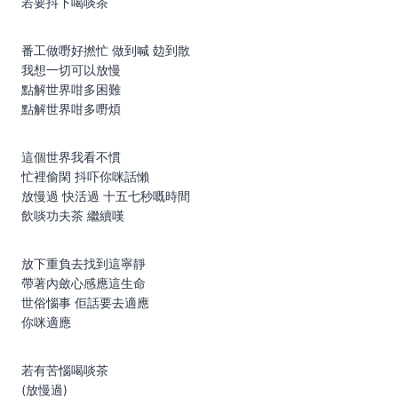
若要抖下喝啖茶
番工做嘢好撚忙 做到喊 攰到散
我想一切可以放慢
點解世界咁多困難
點解世界咁多嘢煩
這個世界我看不慣
忙裡偷閑 抖吓你咪話懶
放慢過 快活過 十五七秒嘅時間
飲啖功夫茶 繼續嘆
放下重負去找到這寧靜
帶著內斂心感應這生命
世俗惱事 佢話要去適應
你咪適應
若有苦惱喝啖茶
(放慢過)