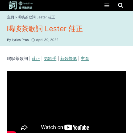
Skip
to
content
主頁
»
喝啖茶歌詞 Lester 莊正
喝啖茶歌詞 Lester 莊正
By
Lyrics Pros
April 30, 2022
喝啖茶歌詞 |
莊正
|
男歌手
|
新歌快遞
|
主頁