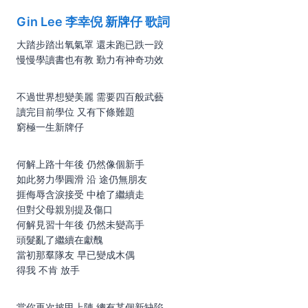
Gin Lee 李幸倪
新牌仔 歌詞
大踏步踏出氧氣罩 還未跑已跌一跤
慢慢學讀書也有教 勤力有神奇功效
不過世界想變美麗 需要四百般武藝
讀完目前學位 又有下條難題
窮極一生新牌仔
何解上路十年後 仍然像個新手
如此努力學圓滑 沿 途仍無朋友
捱侮辱含淚接受 中槍了繼續走
但對父母親別提及傷口
何解見習十年後 仍然未變高手
頭髮亂了繼續在獻醜
當初那羣隊友 早已變成木偶
得我 不肯 放手
當你再次披甲上陣 總有某個新缺陷