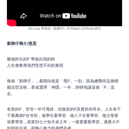
Gin Lee 李幸倪《新牌仔》(P Plater) [Official MV]
新牌仔簡介/意思
樂做終生的P 學做自我的師
人生會教導我們意想不到的東西
每個「新牌仔」，最期待就是「甩P」一刻。因為總覺得這個標
籤沒型沒格，甚或選擇「神隱」一年，靜靜地讓這個「P」流
走。
有形的P，苦等一年可甩掉，但無形的P其實與你常在。人生有千
千萬萬個P在等你，做學生要學習、做人子女要學習、做父母更
加要學習，就算到七十知天命之年，一樣要重新學習，適應大不
如前的步速，與無心無力的身體共處。