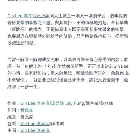
Gin Lee 李幸倪
正正認同人生就是一場又一場的學習，愈年長愈
覺得要學的事數之不盡。與其抗拒，不如積極地抱起。全新單曲
〈新牌仔〉的概念，正是描寫出人既要享受新事物帶來的衝擊，
也要感恩在犯錯時外間給予的修飾，只有時刻保持初心，從新階
段踏進新領域。
而當一關又一關都成功克服，以為終可迎來得心應手的自如，歌
詞一句「何解上路 十年後 仍然像個新手」正正道出當刻Gin Lee
的心情。雖有點無措，但未敢氣餒，嘴邊唸唸有詞的「急急跑 並
不會變快」，就是要提醒別怪自己未學會，謹記只要慢慢學，最
終都可一步一生。
作曲：
Gin Lee 李幸倪
/
馮允謙 Jay Fung
/陳考威/黃兆銘
作詞：
黃偉文
編曲：黃兆銘
監製：
Gin Lee 李幸倪
/陳考威
主唱：
Gin Lee 李幸倪