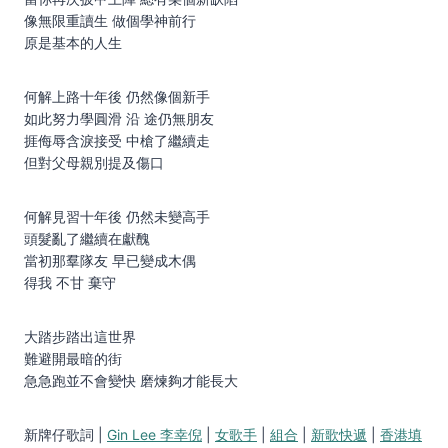
像無限重讀生 做個學神前行
原是基本的人生
何解上路十年後 仍然像個新手
如此努力學圓滑 沿 途仍無朋友
捱侮辱含淚接受 中槍了繼續走
但對父母親別提及傷口
何解見習十年後 仍然未變高手
頭髮亂了繼續在獻醜
當初那羣隊友 早已變成木偶
得我 不甘 棄守
大踏步踏出這世界
難避開最暗的街
急急跑並不會變快 磨煉夠才能長大
新牌仔歌詞 |
Gin Lee 李幸倪
|
女歌手
|
組合
|
新歌快遞
|
香港填