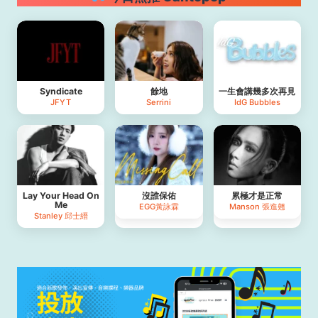
Syndicate
餘地
一生會講幾多次再見
JFYT
Serrini
IdG Bubbles
Lay Your Head On
沒誰保佑
累極才是正常
Me
EGG黃詠霖
Manson 張進翹
Stanley 邱士縉