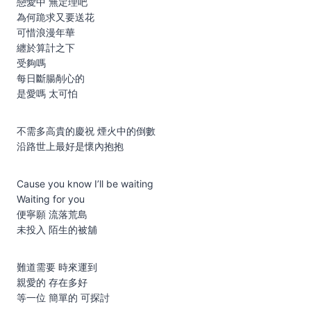
戀愛中 無定理吧
為何跪求又要送花
可惜浪漫年華
纏於算計之下
受夠嗎
每日斷腸剮心的
是愛嗎 太可怕
不需多高貴的慶祝 煙火中的倒數
沿路世上最好是懷內抱抱
Cause you know I’ll be waiting
Waiting for you
便寧願 流落荒島
未投入 陌生的被舖
難道需要 時來運到
親愛的 存在多好
等一位 簡單的 可探討