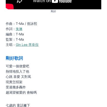
剛好
作曲：T-Ma / 曾詠熙
作詞：
朱琳
編曲：T-Ma
監製：T-Ma
主唱：
Gin Lee 李幸倪
剛好歌詞
可愛一個便愛吧
熱情地投入了他
心跳 喜愛 又對罵
現實怎招架
受過幾多轟炸
越渴望被愛的 會輸嗎
七歲的 童話撇下