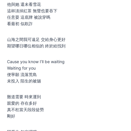
他與她 還未看雪花
這杯淡掉紅茶 無聲也要吞下
任意耍 這底牌 被說穿嗎
看最初 似欺詐
山海之間我可遠足 交給身心更好
期望哪日哪位相似的 終於給找到
Cause you know I’ll be waiting
Waiting for you
便寧願 流落荒島
未投入 陌生的被舖
難道需要 時來運到
親愛的 存在多好
真不枉當天段段徒勞
剛好