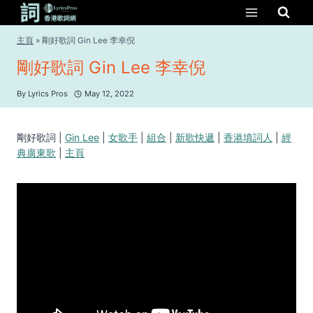
Skip
to
content
主頁
»
剛好歌詞 Gin Lee 李幸倪
剛好歌詞 Gin Lee 李幸倪
By
Lyrics Pros
May 12, 2022
剛好歌詞 |
Gin Lee
|
女歌手
|
組合
|
新歌快遞
|
香港填詞人
|
經
典廣東歌
|
主頁