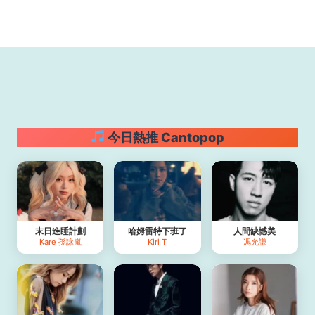
今日熱推 Cantopop
末日進睡計劃
哈姆雷特下班了
人間缺憾美
Kare 孫詠嵐
Kiri T
馮允謙