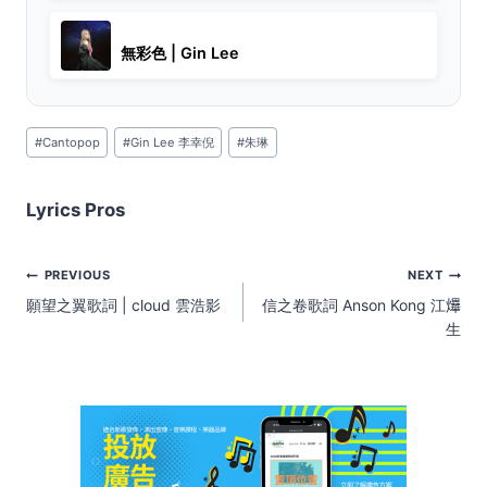
無彩色 | Gin Lee
Post
#
Cantopop
#
Gin Lee 李幸倪
#
朱琳
Tags:
Lyrics Pros
Post
PREVIOUS
NEXT
navigation
願望之翼歌詞 | cloud 雲浩影
信之卷歌詞 Anson Kong 江𤒹
生