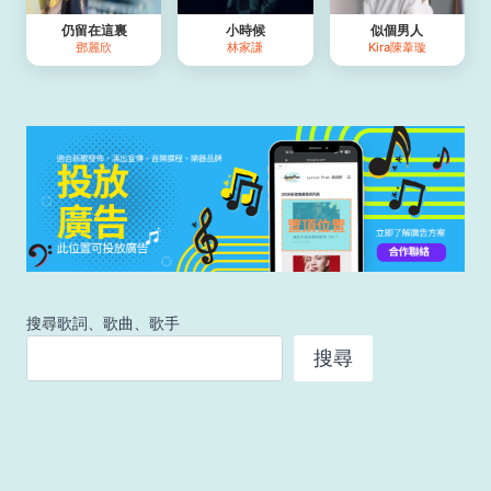
仍留在這裏
小時候
似個男人
鄧麗欣
林家謙
Kira陳葦璇
搜尋歌詞、歌曲、歌手
搜尋