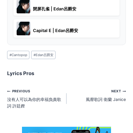
閉屏孔雀 | Edan呂爵安
Capital E | Edan呂爵安
Post
#
Cantopop
#
Edan呂爵安
Tags:
Lyrics Pros
Post
PREVIOUS
NEXT
navigation
沒有人可以為你的幸福負責歌
風靡歌詞 衛蘭 Janice
詞 許廷鏗