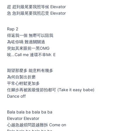
趕 趕到最尾要我照等候 Elevator
急 急到最尾要我照忍受 Elevator
Rap 2
得返我一個 無嘢可以阻我
為咗你喎 難過關關過
突如其來眼前一黑OMG
唉…Call me 連環不幸Mr. E
期望那麼多 能意料有幾多
為何自製出折磨
平常心輕鬆更加多
任腳步再被困最慢節拍都可 (Take it easy babe)
Dance off
Bala bala ba bala ba ba
Elevator Elevator
心越急越煩問題越難拆 Come on