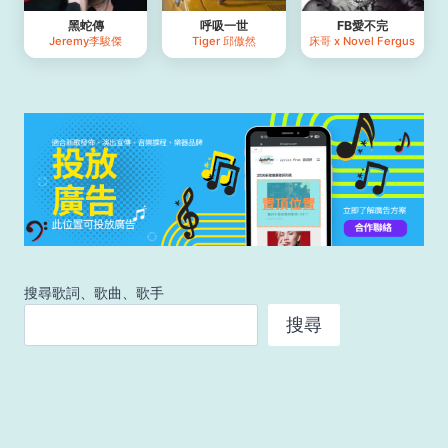
黑蛇傳
呼吸一世
FB愛不完
Jeremy李駿傑
Tiger 邱傲然
床哥 x Novel Fergus
搜尋歌詞、歌曲、歌手
搜尋