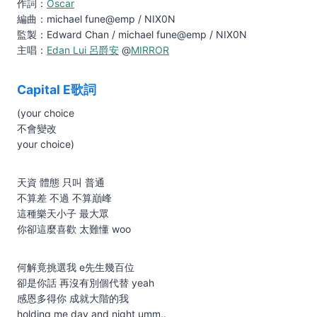
作詞：
Oscar
編曲：michael fune@emp / NIX0N
監製：Edward Chan / michael fune@emp / NIX0N
主唱：
Edan Lui 呂爵安
@
MIRROR
Capital E歌詞
(your choice
不會變改
your choice)
天資 體態 只叫 普通
不算差 不過 不算巔峰
這種樂天小子 最大眾
你卻這麼喜歡 太難懂 woo
何解竟挑選我 e先生幾百位
卻是你話 再沒有別個代替 yeah
感恩多得你 成就大階的我
holding me day and night umm..