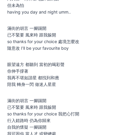
但未為怕
having you day and night umm..
滿街的胡言 一腳踢開
已不緊要 風來時 跟我躲開
so thanks for your choice 處境怎麼改
隨意改 I’ll be your favourite boy
眼望遠方 都聽到 當初的喝彩聲
你伸手撐著
我再不堪如諧星 都找到和應
陪我 轉身一閃 做迷人星星
滿街的胡言 一腳踢開
已不緊要 風來時 跟我躲開
so thanks for your choice 我把心打開
行入錯路時 仍為你歸來
自我的懷疑 一腳踢開
我可因你 當人才 或變總裁