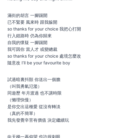
滿街的胡言 一腳踢開
已不緊要 風來時 跟我躲開
so thanks for your choice 我把心打開
行入錯路時 仍為你歸來
自我的懷疑 一腳踢開
我可因你 當人才 或變總裁
so thanks for your choice 處境怎麼改
隨意改 I’ll be your favourite boy
試過暗裏抖顫 你送出一個膽
（叫我勇氣氾濫）
同遊歷 年月渡過 也不講時限
（懶理快慢）
是你交出這種愛 從沒有轉淡
（真的不簡單）
我先發覺辛苦有價值 決定繼續玩
向天梯一再仰望 也許很刺眼