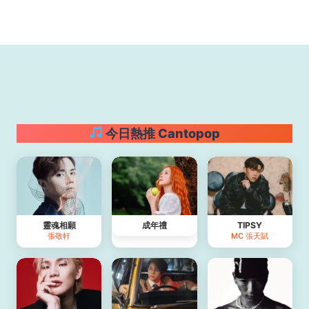
今日熱推 Cantopop
靈魂相願
成年禮
TIPSY
張敬軒
MC 張天賦