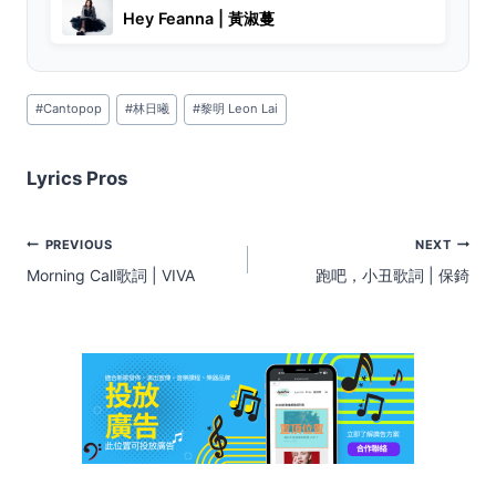
Hey Feanna | 黃淑蔓
Post
#
Cantopop
#
林日曦
#
黎明 Leon Lai
Tags:
Lyrics Pros
Post
PREVIOUS
NEXT
navigation
Morning Call歌詞 | VIVA
跑吧，小丑歌詞 | 保錡