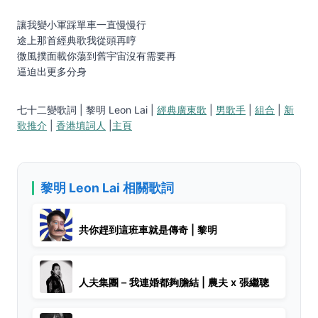
讓我變⼩軍踩單⾞⼀直慢慢⾏
途上那⾸經典歌我從頭再哼
微風撲⾯載你蕩到舊宇宙沒有需要再
逼迫出更多分⾝
七十二變歌詞 | 黎明 Leon Lai |
經典廣東歌
|
男歌手
|
組合
|
新
歌推介
|
香港填詞人
|
主頁
黎明 Leon Lai 相關歌詞
共你趕到這班車就是傳奇 | 黎明
人夫集團 – 我連婚都夠膽結 | 農夫 x 張繼聰