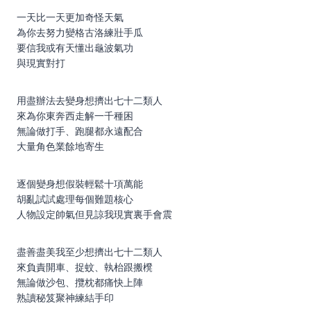
⼀天比⼀天更加奇怪天氣
為你去努⼒變格古洛練壯⼿瓜
要信我或有天懂出龜波氣功
與現實對打
⽤盡辦法去變⾝想擠出七⼗⼆類⼈
來為你東奔⻄走解⼀千種困
無論做打⼿、跑腿都永遠配合
⼤量⾓⾊業餘地寄⽣
逐個變⾝想假裝輕鬆⼗項萬能
胡亂試試處理每個難題核⼼
⼈物設定帥氣但⾒諒我現實裏⼿會震
盡善盡美我⾄少想擠出七⼗⼆類⼈
來負責開⾞、捉蚊、執枱跟搬櫈
無論做沙包、攬枕都痛快上陣
熟讀秘笈聚神練結⼿印