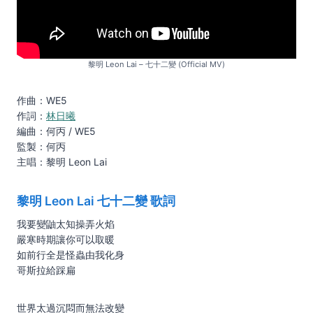
黎明 Leon Lai – 七十二變 (Official MV)
作曲：WE5
作詞：
林日曦
編曲：何丙 / WE5
監製：何丙
主唱：黎明 Leon Lai
黎明 Leon Lai 七十二變 歌詞
我要變鼬太知操弄火焰
嚴寒時期讓你可以取暖
如前⾏全是怪蟲由我化⾝
哥斯拉給踩扁
世界太過沉悶⽽無法改變