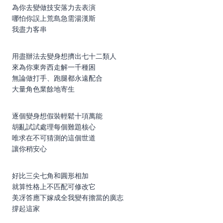
為你去變做技安落⼒去表演
哪怕你誤上荒島急需湯漢斯
我盡⼒客串
⽤盡辦法去變⾝想擠出七⼗⼆類⼈
來為你東奔⻄走解⼀千種困
無論做打⼿、跑腿都永遠配合
⼤量⾓⾊業餘地寄⽣
逐個變⾝想假裝輕鬆⼗項萬能
胡亂試試處理每個難題核⼼
唯求在不可猜測的這個世道
讓你稍安⼼
好比三尖七⾓和圓形相加
就算性格上不匹配可修改它
美冴答應下嫁成全我變有擔當的廣志
撐起這家