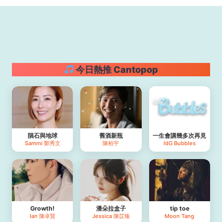
今日熱推 Cantopop
隕石與地球
舊酒新瓶
一生會講幾多次再見
Sammi 鄭秀文
陳柏宇
IdG Bubbles
Growth!
潘朵拉盒子
tip toe
Ian 陳卓賢
Jessica 陳苡臻
Moon Tang