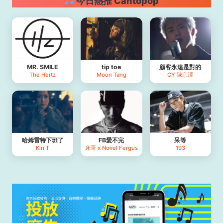
今日熱推 Cantopop
MR. SMILE
tip toe
顧客永遠是對的
The Hertz
Moon Tang
CY 陳宗澤
哈姆雷特下班了
FB愛不完
呆等
Kiri T
床哥 x Novel Fergus
193