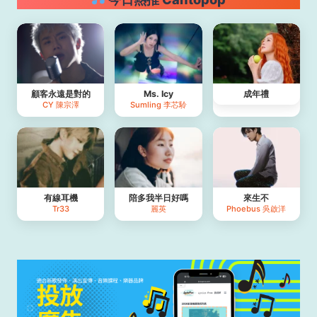
顧客永遠是對的
Ms. Icy
成年禮
CY 陳宗澤
Sumling 李芯駖
有線耳機
陪多我半日好嗎
來生不
Tr33
麗英
Phoebus 吳啟洋