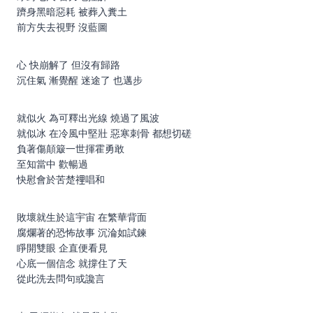
躋身黑暗惡耗 被葬入糞土
前方失去視野 沒藍圖
心 快崩解了 但沒有歸路
沉住氣 漸覺醒 迷途了 也邁步
就似火 為可釋出光線 燒過了風波
就似冰 在冷風中堅壯 惡寒刺骨 都想切磋
負著傷顛簸一世揮霍勇敢
至知當中 歡暢過
快慰會於苦楚𥚃唱和
敗壞就生於這宇宙 在繁華背面
腐爛著的恐怖故事 沉淪如試鍊
睜開雙眼 企直便看見
心底一個信念 就撐住了天
從此洗去問句或讒言