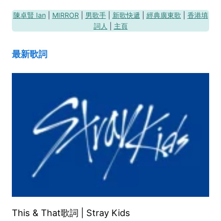
陳卓賢 Ian
|
MIRROR
|
男歌手
|
新歌快遞
|
經典廣東歌
|
香港填
詞人
|
主頁
最新歌詞
This & That歌詞 | Stray Kids