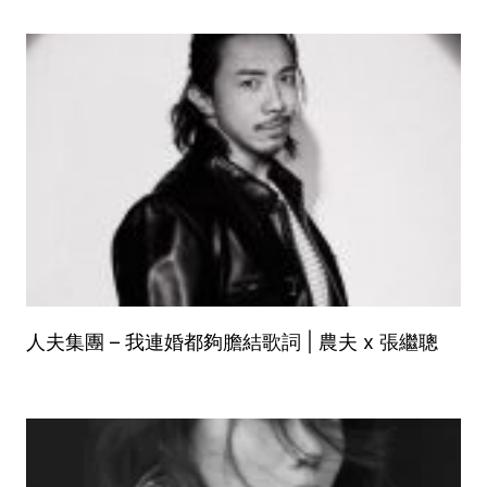
人夫集團 – 我連婚都夠膽結歌詞 | 農夫 x 張繼聰