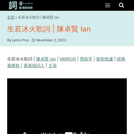
Skip
to
content
主頁
»
生若冰火歌詞 | 陳卓賢 Ian
生若冰火歌詞 | 陳卓賢 Ian
By
Lyrics Pros
November 2, 2023
生若冰火歌詞 |
陳卓賢 Ian
|
MIRROR
|
男歌手
|
新歌快遞
|
經典
廣東歌
|
香港填詞人
|
主頁