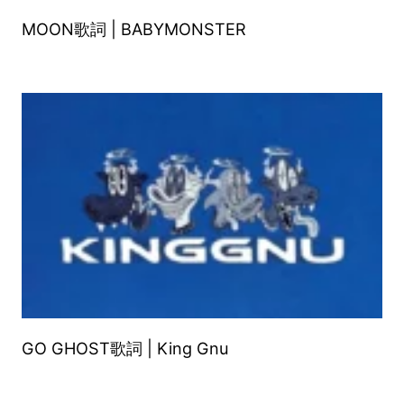
MOON歌詞 | BABYMONSTER
GO GHOST歌詞 | King Gnu