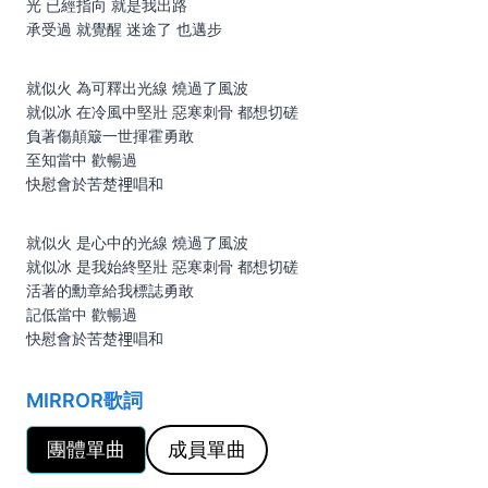
光 已經指向 就是我出路
承受過 就覺醒 迷途了 也邁步
就似火 為可釋出光線 燒過了風波
就似冰 在冷風中堅壯 惡寒刺骨 都想切磋
負著傷顛簸一世揮霍勇敢
至知當中 歡暢過
快慰會於苦楚𥚃唱和
就似火 是心中的光線 燒過了風波
就似冰 是我始終堅壯 惡寒刺骨 都想切磋
活著的勳章給我標誌勇敢
記低當中 歡暢過
快慰會於苦楚𥚃唱和
MIRROR歌詞
團體單曲
成員單曲