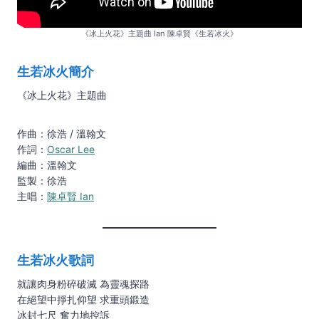
《冰上火花》主題曲 Ian 陳卓賢《生若冰火》
生若冰火簡介
《冰上火花》主題曲
作曲：徐浩 / 溫翰文
作詞：
Oscar Lee
編曲：溫翰文
監製：徐浩
主唱：
陳卓賢 Ian
生若冰火歌詞
就讓肉身粉碎破滅 為靈魂探路
在絕望中掙扎仰望 求重頭鍛造
冰封七尺 奮力地控訴