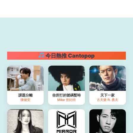
今日熱推 Cantopop
課題分離
你所打的號碼暫時
天下⼀家
陳健安
Mike 曾比特
古天樂 ft. 農夫