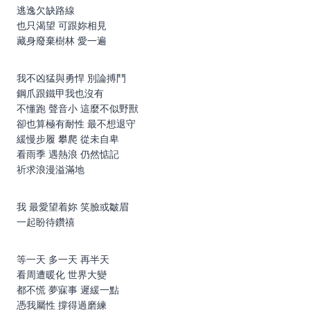
逃逸欠缺路線
也只渴望 可跟妳相見
藏身廢棄樹林 愛一遍
我不凶猛與勇悍 別論搏鬥
鋼爪跟鐵甲我也沒有
不懂跑 聲音小 這麼不似野獸
卻也算極有耐性 最不想退守
緩慢步履 攀爬 從未自卑
看雨季 遇熱浪 仍然惦記
祈求浪漫溢滿地
我 最愛望着妳 笑臉或皺眉
一起盼待鑽禧
等一天 多一天 再半天
看周遭暖化 世界大變
都不慌 夢寐事 遲緩一點
憑我屬性 撐得過磨練