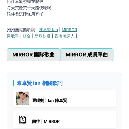
陪伴着凝視蟬在脫殼
每天荒廢荒半天隨便吃喝
陪伴着沉睡無用寄托
抱抱無尾熊歌詞 |
陳卓賢 Ian
|
MIRROR
男歌手
|
組合
|
新歌快遞
|
香港填詞人
|
MIRROR 團隊歌曲
MIRROR 成員單曲
陳卓賢 Ian 相關歌詞
遲眠劑 | Ian 陳卓賢
同往 | MIRROR