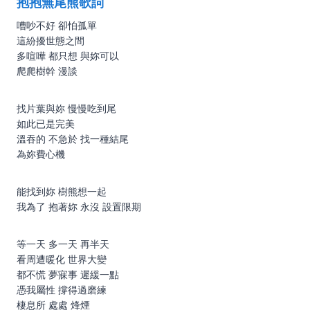
抱抱無尾熊歌詞
嘈吵不好 卻怕孤單
這紛擾世態之間
多喧嘩 都只想 與妳可以
爬爬樹幹 漫談
找片葉與妳 慢慢吃到尾
如此已是完美
溫吞的 不急於 找一種結尾
為妳費心機
能找到妳 樹熊想一起
我為了 抱著妳 永沒 設置限期
等一天 多一天 再半天
看周遭暖化 世界大變
都不慌 夢寐事 遲緩一點
憑我屬性 撐得過磨練
棲息所 處處 烽煙