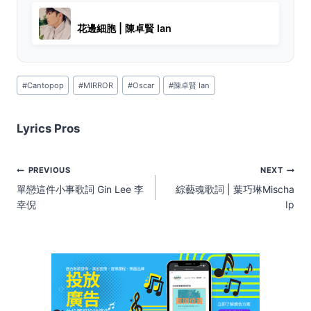
花邊細胞 | 陳卓賢 Ian
Post
#
Cantopop
#
MIRROR
#
Oscar
#
陳卓賢 Ian
Tags:
Lyrics Pros
Post
PREVIOUS
NEXT
navigation
單戀這件小事歌詞 Gin Lee 李
綜藝魂歌詞 | 葉巧琳Mischa
幸倪
Ip