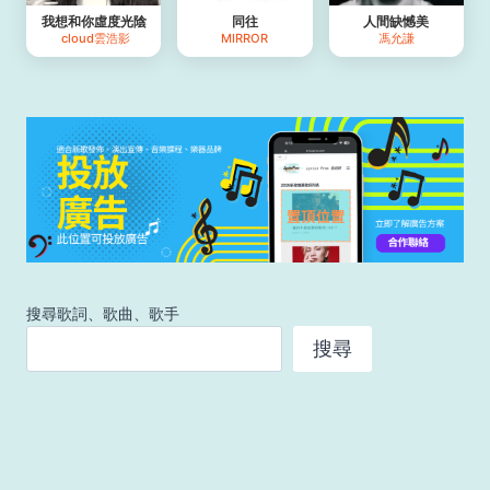
我想和你虛度光陰
同往
人間缺憾美
cloud雲浩影
MIRROR
馮允謙
搜尋歌詞、歌曲、歌手
搜尋