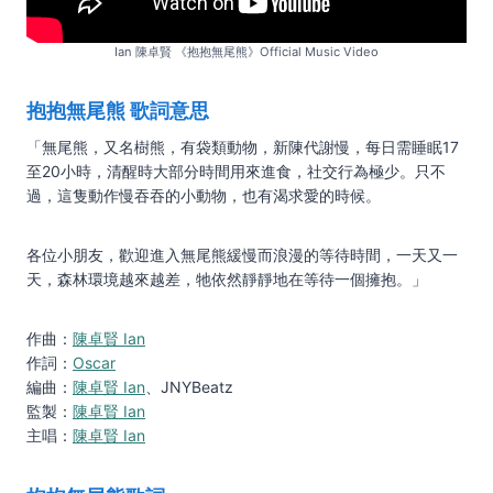
Ian 陳卓賢 《抱抱無尾熊》Official Music Video
抱抱無尾熊 歌詞
意思
「無尾熊，又名樹熊，有袋類動物，新陳代謝慢，每日需睡眠17
至20小時，清醒時大部分時間用來進食，社交行為極少。只不
過，這隻動作慢吞吞的小動物，也有渴求愛的時候。
各位小朋友，歡迎進入無尾熊緩慢而浪漫的等待時間，一天又一
天，森林環境越來越差，牠依然靜靜地在等待一個擁抱。」
作曲：
陳卓賢 Ian
作詞：
Oscar
編曲：
陳卓賢 Ian
、JNYBeatz
監製：
陳卓賢 Ian
主唱：
陳卓賢 Ian