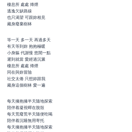
棲息所 處處 烽煙
逃逸欠缺路線
也只渴望 可跟妳相見
藏身廢棄樹林
等一天 多一天 再過多天
有天等到妳 抱抱極暖
小身軀 代謝慢 悠閒一點
遲到就當 愛經過沉澱
棲息所 處處 烽煙
同在與妳冒險
社交太倦 只想妳跟我
藏身這個樹林 愛一遍
每天擁抱擁半天隨地探索
陪伴着凝視蟬在脫殼
每天荒廢荒半天隨便吃喝
陪伴着沉睡無用寄托
每天擁抱擁半天隨地探索