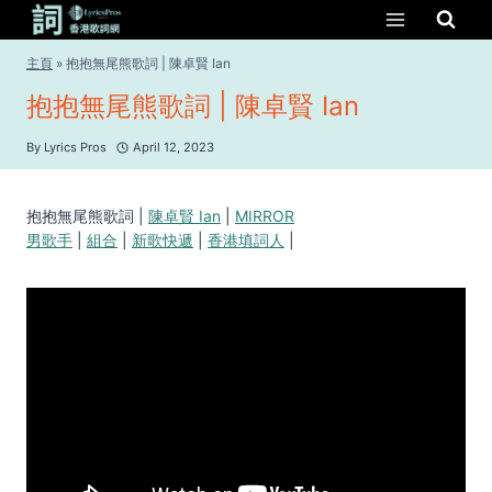
Skip
to
content
主頁
»
抱抱無尾熊歌詞 | 陳卓賢 Ian
抱抱無尾熊歌詞 | 陳卓賢 Ian
By
Lyrics Pros
April 12, 2023
抱抱無尾熊歌詞 |
陳卓賢 Ian
|
MIRROR
男歌手
|
組合
|
新歌快遞
|
香港填詞人
|