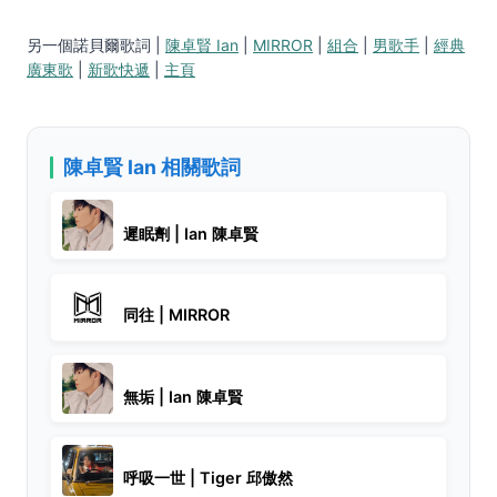
另一個諾貝爾歌詞 |
陳卓賢 Ian
|
MIRROR
|
組合
|
男歌手
|
經典
廣東歌
|
新歌快遞
|
主頁
陳卓賢 Ian 相關歌詞
遲眠劑 | Ian 陳卓賢
同往 | MIRROR
無垢 | Ian 陳卓賢
呼吸一世 | Tiger 邱傲然