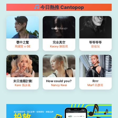
今日熱推 Cantopop
甕中之鱉
完全真空
等等等等
周國賢 x GE
Kacey 陳凱琪
容祖兒
末日進睡計劃
How could you?
Rrrr
Kare 孫詠嵐
Nancy Kwai
Marf 邱彥筒