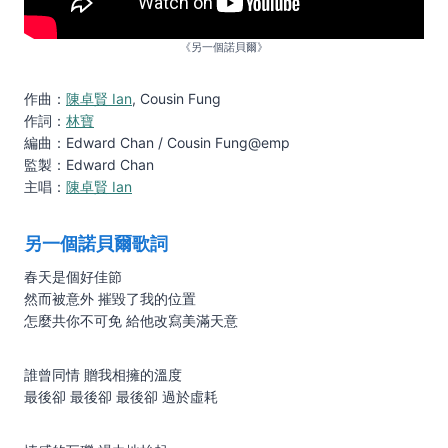
《另一個諾貝爾》
作曲：
陳卓賢 Ian
, Cousin Fung
作詞：
林寶
編曲：Edward Chan / Cousin Fung@emp
監製：Edward Chan
主唱：
陳卓賢 Ian
另一個諾貝爾歌詞
春天是個好佳節
然而被意外 摧毀了我的位置
怎麼共你不可免 給他改寫美滿天意
誰曾同情 贈我相擁的溫度
最後卻 最後卻 最後卻 過於虛耗