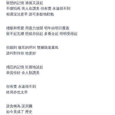
留戀的記憶 過後又談起
不懼怕死 旁人在讚美 但有獎 永遠得不到
相遇沒法更早 誰可多餘地勸勉
殘骸和舊愛 用盡力放開 明年由明日覆蓋
留不起瓦礫 照樣亦抬起 多番企起 明明受得起
但聽到 徹耳的呼叫 雙腳跪進棄島
誰叫對待你 他更好
殘忍的記憶 壯麗地談起
恭賀你好 全人類讚美
但有獎 永遠得不到
終局亦也太早
誰貪稱為 諾貝爾
如今竟成了 歷史