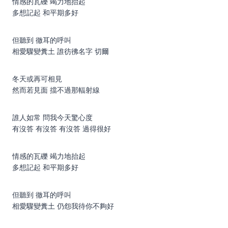
情感的瓦礫 竭力地抬起
多想記起 和平期多好
但聽到 徹耳的呼叫
相愛驟變糞土 誰彷彿名字 切爾
冬天或再可相見
然而若見面 擋不過那輻射線
誰人如常 問我今天驚心度
有沒答 有沒答 有沒答 過得很好
情感的瓦礫 竭力地抬起
多想記起 和平期多好
但聽到 徹耳的呼叫
相愛驟變糞土 仍怨我待你不夠好