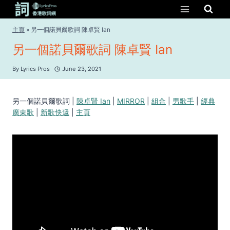
Skip
to
content
主頁
»
另一個諾貝爾歌詞 陳卓賢 Ian
另一個諾貝爾歌詞 陳卓賢 Ian
By
Lyrics Pros
June 23, 2021
另一個諾貝爾歌詞 |
陳卓賢 Ian
|
MIRROR
|
組合
|
男歌手
|
經典
廣東歌
|
新歌快遞
|
主頁