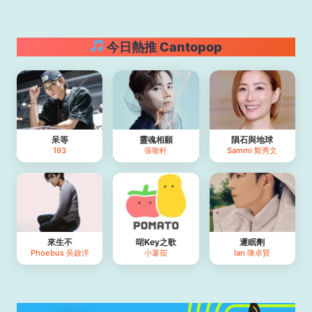
今日熱推 Cantopop
呆等
靈魂相願
隕石與地球
193
張敬軒
Sammi 鄭秀文
來生不
啱Key之歌
遲眠劑
Phoebus 吳啟洋
小薯茄
Ian 陳卓賢