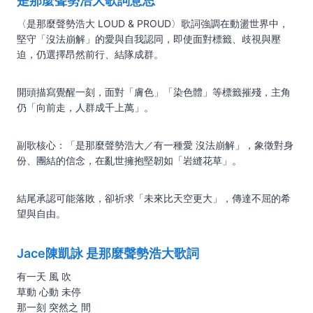
是那麼聲勢浩大歌詞意思
〈是那麼聲勢浩大 LOUD & PROUD〉歌詞強調在動盪世界中，
堅守「沒法崩解」的愛與自我認同，即使面對標籤、歧視與壓
迫，仍選擇昂然前行、結隊成群。
開頭描寫覺醒一刻，面對「膚色」「染色體」等標籤摧殘，主角
仍「向前走，人群成千上萬」。
副歌核心：「是那麼聲勢浩大／有一種愛 沒法崩解」，象徵對身
份、團結的信念，在亂世擁抱堅韌如「岩縫花草」。
結尾承認可能落敗，卻祈求「未來比天空更大」，傳達不屈的希
望與自由。
Jace陳凱詠 是那麼聲勢浩大歌詞
有一天 風 吹
草動 心動 未停
那一刻 突然之 間