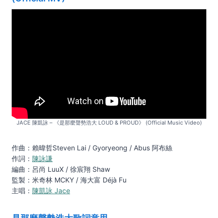
JACE 陳凱詠 – 《是那麼聲勢浩大 LOUD & PROUD》 (Official Music Video)
作曲：賴暐哲Steven Lai / Gyoryeong / Abus 阿布絲
作詞：
陳詠謙
編曲：呂尚 LuuX / 徐宸翔 Shaw
監製：米奇林 MCKY / 海大富 Déjà Fu
主唱：
陳凱詠 Jace