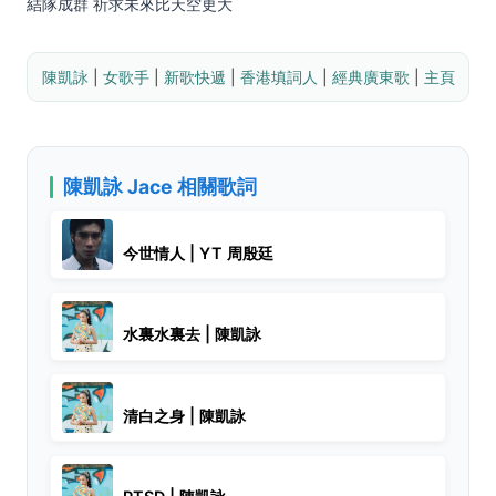
結隊成群 祈求未來比天空更大
陳凱詠
 | 
女歌手
 | 
新歌快遞
 | 
香港填詞人
 | 
經典廣東歌
 | 
主頁
陳凱詠 Jace 相關歌詞
今世情人 | YT 周殷廷
水裏水裏去 | 陳凱詠
清白之身 | 陳凱詠