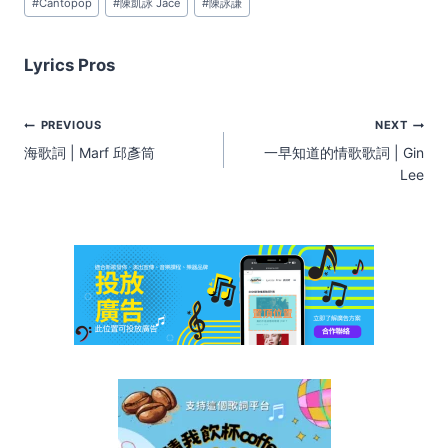
#
Cantopop
#
陳凱詠 Jace
#
陳詠謙
Tags:
Lyrics Pros
Post
PREVIOUS
NEXT
navigation
海歌詞 | Marf 邱彥筒
一早知道的情歌歌詞 | Gin
Lee