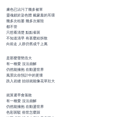
膚色已沾污了幾多被單
靈魂鎖於染色體 戴蒙羞的耳環
幾多次枯萎 幾多次摧毀
都不管
只想看清楚 點點雀斑
不知道清早 有甚麼給拆散
向前走 人群仍舊成千上萬
是那麼聲勢浩大
有一種愛 沒法崩解
仍然能擁抱 在動盪世界
風景比你預計中的更壞
跌入岩縫 抬頭就能像花草壯大
就算遲早會落敗
有一種愛 沒法崩解
仍然能擁抱 在動盪世界
色彩斑駁 俗世怎麼踩