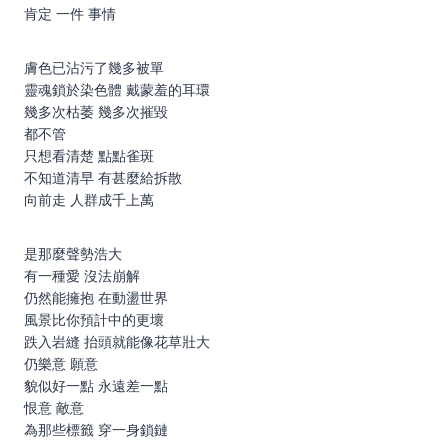
肯定 一件 事情
膚色已沾污了幾多被單
靈魂鎖於染色體 戴蒙羞的耳環
幾多次枯萎 幾多次摧毀
都不管
只想看清楚 點點雀斑
不知道清早 有甚麼給拆散
向前走 人群成千上萬
是那麼聲勢浩大
有一種愛 沒法崩解
仍然能擁抱 在動盪世界
風景比你預計中的更壞
跌入岩縫 抬頭就能像花草壯大
仍樂意 願意
貌似好一點 永遠差一點
恨意 敵意
為那些標籤 穿一身鎖鏈