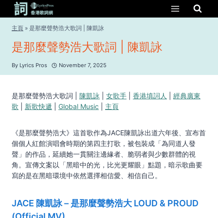
Skip
to
content
主頁
»
是那麼聲勢浩大歌詞 | 陳凱詠
是那麼聲勢浩大歌詞 | 陳凱詠
By
Lyrics Pros
November 7, 2025
是那麼聲勢浩大歌詞 |
陳凱詠
|
女歌手
|
香港填詞人
|
經典廣東
歌
|
新歌快遞
|
Global Music
|
主頁
《是那麼聲勢浩大》這首歌作為JACE陳凱詠出道六年後、宣布首
個個人紅館演唱會時期的第四主打歌，被包裝成「為同道人發
聲」的作品，延續她一貫關注邊緣者、脆弱者與少數群體的視
角。宣傳文案以「黑暗中的光，比光更耀眼」點題，暗示歌曲要
寫的是在黑暗環境中依然選擇相信愛、相信自己。
JACE 陳凱詠 – 是那麼聲勢浩大 LOUD & PROUD
(Official MV)