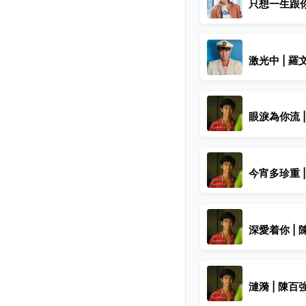
只想一生跟你
激光中 | 羅
眼淚為你流 | 
今宵多珍重 | 
深愛着你 | 陳
漣漪 | 陳百