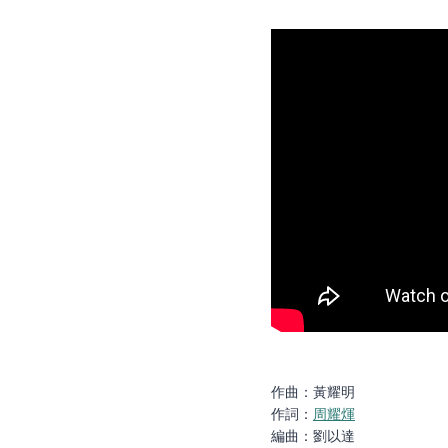
作曲：黃耀明
作詞：
周耀煇
編曲：劉以達