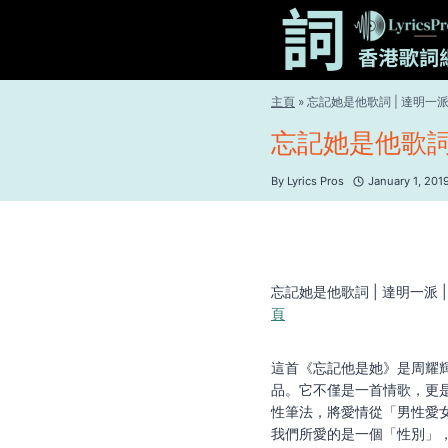
Skip
to
content
主頁
»
忘記她是他歌詞 | 達明一
忘記她是他歌詞 
By
Lyrics Pros
January 1, 201
忘記她是他歌詞 | 達明一派 
頁
這首《忘記他是她》是周耀輝
品。它不僅是一首情歌，更
性筆法，將愛情從「男性愛
我們所愛的是一個「性別」