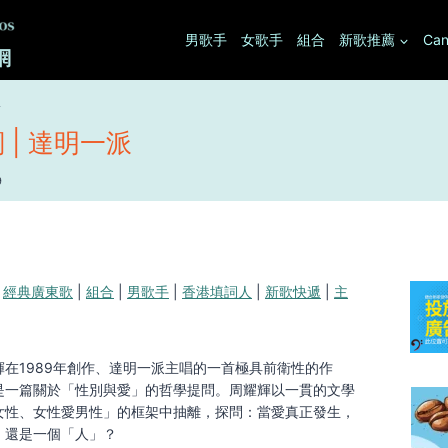
男歌手
女歌手
組合
新歌推薦
Can
派
| 達明一派
9
|
經典廣東歌
|
組合
|
男歌手
|
香港填詞人
|
新歌快遞
|
主
在1989年創作、達明一派主唱的一首極具前衛性的作
是一篇關於「性別與愛」的哲學提問。周耀輝以一貫的文學
女性、女性愛男性」的框架中抽離，探問：當愛真正發生，
，還是一個「人」？