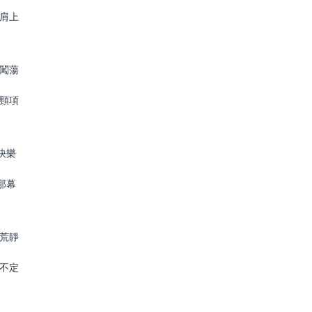
闊肩上
裡闖蕩
糙頸項
快樂
那幕
蓋荒靜
脫不定