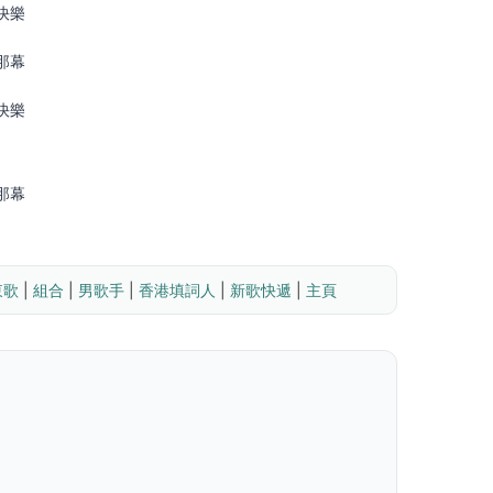
快樂
那幕
快樂
那幕
東歌
 | 
組合
 | 
男歌手
 | 
香港填詞人
 | 
新歌快遞
 | 
主頁