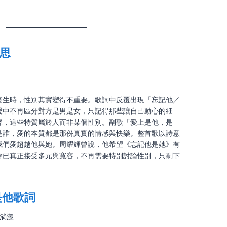
思
。
發生時，性別其實變得不重要。歌詞中反覆出現「忘記他／
愛中不再區分對方是男是女，只記得那些讓自己動心的細
聲，這些特質屬於人而非某個性別。副歌「愛上是他，是
是誰，愛的本質都是那份真實的情感與快樂。整首歌以詩意
我們愛超越他與她。周耀輝曾說，他希望《忘記他是她》有
會已真正接受多元與寬容，不再需要特別討論性別，只剩下
是他歌詞
裡淌漾