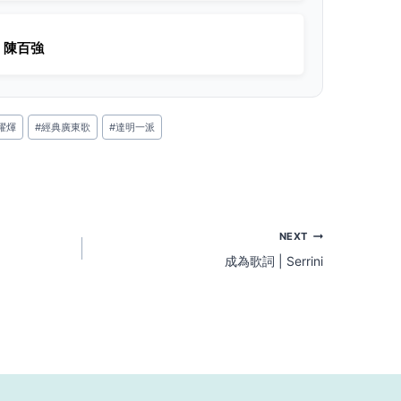
| 陳百強
耀煇
#
經典廣東歌
#
達明一派
NEXT
成為歌詞 | Serrini