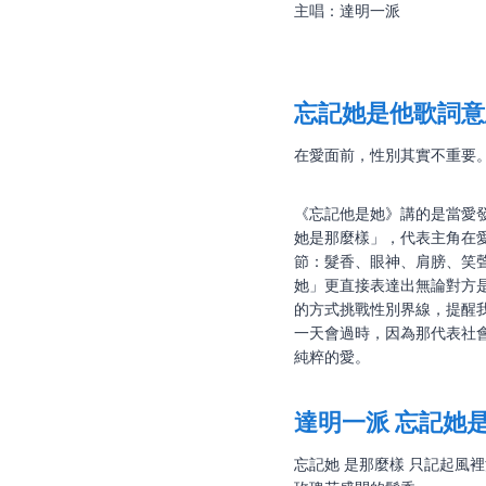
主唱：達明一派
忘記她是他歌詞意
在愛面前，性別其實不重要
《忘記他是她》講的是當愛
她是那麼樣」，代表主角在
節：髮香、眼神、肩膀、笑
她」更直接表達出無論對方
的方式挑戰性別界線，提醒
一天會過時，因為那代表社
純粹的愛。
達明一派 忘記她
忘記她 是那麼樣 只記起風