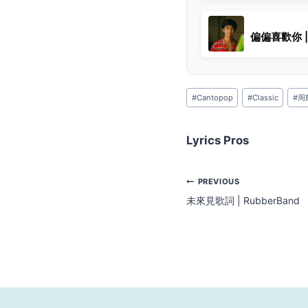
偏偏喜歡你 
Post
#
Cantopop
#
Classic
#
周
Tags:
Lyrics Pros
Post
PREVIOUS
未來見歌詞 | RubberBand
navigation