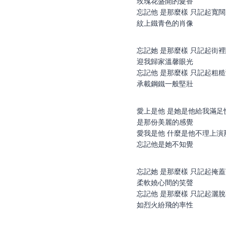
玫瑰花盛開的髮香
忘記他 是那麼樣 只記起寬
紋上鐵青色的肖像
忘記她 是那麼樣 只記起街
迎我歸家溫馨眼光
忘記他 是那麼樣 只記起粗
承載鋼鐵一般堅壯
愛上是他 是她是他給我滿足
是那份美麗的感覺
愛我是他 什麼是他不理上演
忘記他是她不知覺
忘記她 是那麼樣 只記起掩
柔軟嬈心間的笑聲
忘記他 是那麼樣 只記起灑
如烈火紛飛的率性