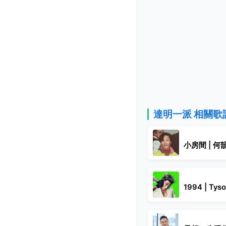
達明一派 相關歌
小房間 | 何
1994 | Tys