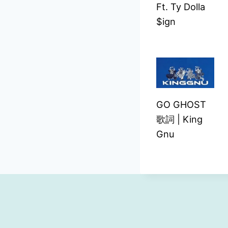
Ft. Ty Dolla
$ign
GO GHOST
歌詞 | King
Gnu