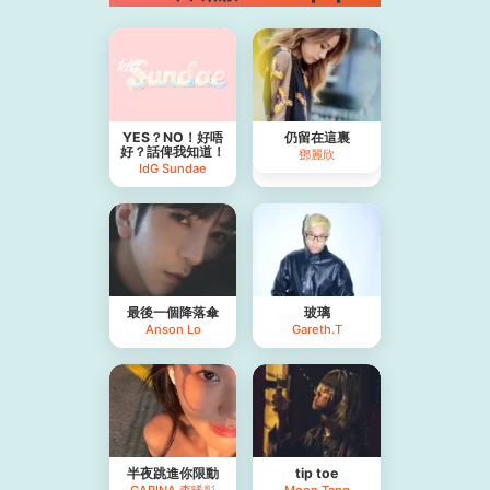
YES？NO！好唔
仍留在這裏
好？話俾我知道！
鄧麗欣
IdG Sundae
最後一個降落傘
玻璃
Anson Lo
Gareth.T
半夜跳進你限動
tip toe