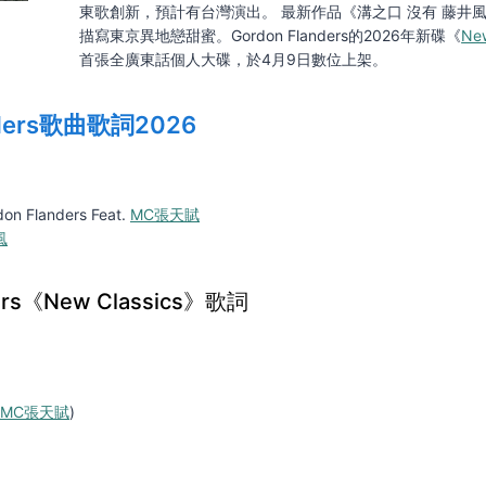
東歌創新，預計有台灣演出。 最新作品《溝之口 沒有 藤井
描寫東京異地戀甜蜜。Gordon Flanders的2026年新碟《
New
首張全廣東話個人大碟，於4月9日數位上架。
nders歌曲歌詞2026
on Flanders Feat.
MC張天賦
風
ders《New Classics》歌詞
MC張天賦
)