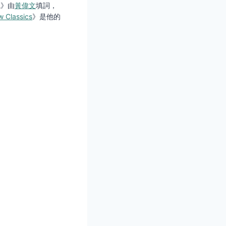
風》由
黃偉文
填詞，
 Classics
》是他的