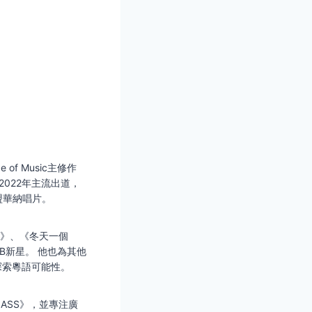
e of Music主修作
2022年主流出道，
加盟華納唱片。
34》、《冬天一個
&B新星。 他也為其他
探索粵語可能性。
LASS》，並專注廣