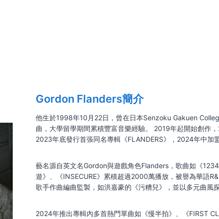
Gordon Flanders簡介
他生於1998年10月22日，曾在日本Senzoku Gakuen Colleg
曲，大學留學期間累積豐富音樂經驗。 2019年起開始創作，
2023年底發行首張同名專輯《FLANDERS》，2024年中
藝名源自英文名Gordon與遊戲角色Flanders，歌曲如《12
遊》、《INSECURE》累積超過2000萬播放，被譽為華語R
歌手作曲編曲監製，如洪嘉豪的《污糟兒》，並以多元曲風
2024年推出專輯內多首熱門單曲如《慢半拍》、《FIRST C