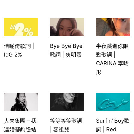
借啲倚歌詞 |
Bye Bye Bye
半夜跳進你限
IdG 2%
歌詞 | 炎明熹
動歌詞 |
CARINA 李晞
彤
人夫集團 – 我
等等等等歌詞
Surfin’ Boy歌
連婚都夠膽結
| 容祖兒
詞 | Red