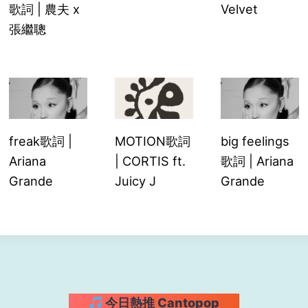
歌詞 | 農夫 x
Velvet
張繼聰
freak歌詞 |
MOTION歌詞
big feelings
Ariana
| CORTIS ft.
歌詞 | Ariana
Grande
Juicy J
Grande
今日熱推 Cantopop