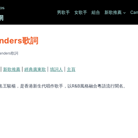
男歌手
女歌手
組合
新歌推薦
Can
anders歌詞
landers歌詞
|
新歌推薦
|
經典廣東歌
|
填詞人
|
主頁
ers，本名王駿楊，是香港新生代唱作歌手，以R&B風格融合粵語流行聞名。