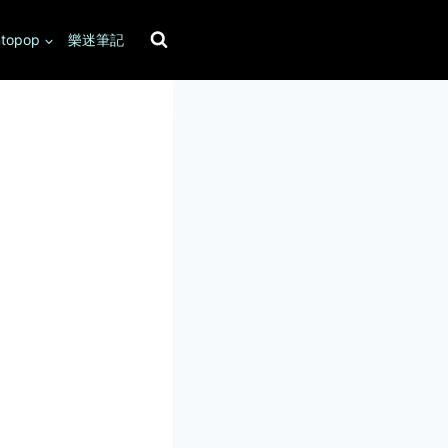
topop
樂迷筆記