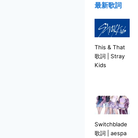
最新歌詞
This & That
歌詞 | Stray
Kids
Switchblade
歌詞 | aespa