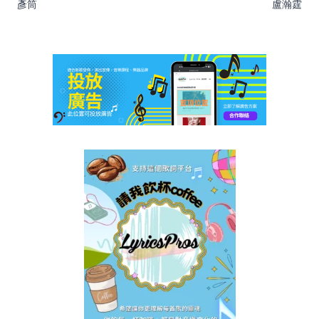
彥筒
盧瀚霆