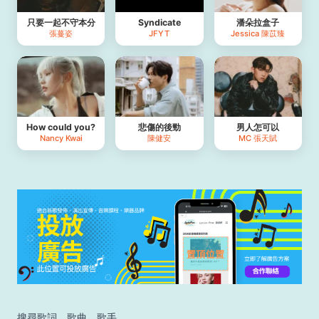
只要一起不守本分
Syndicate
潘朵拉盒子
張蔓姿
JFYT
Jessica 陳苡臻
How could you?
悲傷的後勁
男人怎可以
Nancy Kwai
陳健安
MC 張天賦
搜尋歌詞、歌曲、歌手