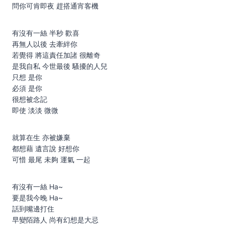
問你可肯即夜 趕搭通宵客機
有沒有一絲 半秒 歡喜
再無人以後 去牽絆你
若覺得 將這責任加諸 很離奇
是我自私 今世最後 騷擾的人兒
只想 是你
必須 是你
很想被念記
即使 淡淡 微微
就算在生 亦被嫌棄
都想藉 遺言說 好想你
可惜 最尾 未夠 運氣 一起
有沒有一絲 Ha~
要是我今晚 Ha~
話到嘴邊打住
早變陌路人 尚有幻想是大忌