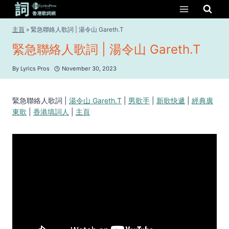
Skip
to
content
主頁
»
緊急聯絡人歌詞 | 湯令山 Gareth.T
緊急聯絡人歌詞 | 湯令山 Gareth.T
By
Lyrics Pros
November 30, 2023
緊急聯絡人歌詞 |
湯令山 Gareth.T
|
男歌手
|
新歌快遞
|
經典廣
東歌
|
香港填詞人
|
主頁