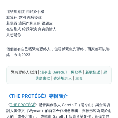
這號碼應該 長眠於手機
就算死 亦別 再騷擾你
若覺得 這惡作劇真的 很頑皮
在告別式 給我帶淚 奔喪的情人
只想是你
個個都有自己嘅緊急聯絡人，但唔係緊急先聯絡，而家都可以聯
絡 – 令山2023
緊急聯絡人歌詞 | 
湯令山 Gareth.T
 | 
男歌手
 | 
新歌快遞
 | 
經
典廣東歌
 | 
香港填詞人
 | 
主頁
《THE PROTÉGÉ》專輯簡介
《
THE PROTÉGÉ
》是音樂創作人 Gareth.T（湯令山）與金牌填
詞人黃偉文（Wyman）的首張合作概念專輯，亦被形容為屬於兩
人的「成長之旅」。 專輯由 Gareth.T 負責音樂創作，黃偉文包