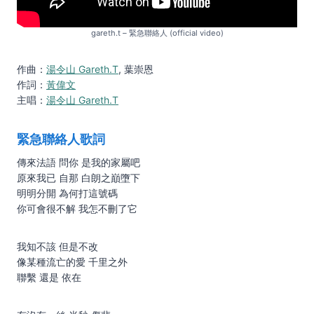
gareth.t – 緊急聯絡人 (official video)
作曲：
湯令山 Gareth.T
, 葉崇恩
作詞：
黃偉文
主唱：
湯令山 Gareth.T
緊急聯絡人歌詞
傳來法語 問你 是我的家屬吧
原來我已 自那 白朗之巔墮下
明明分開 為何打這號碼
你可會很不解 我怎不刪了它
我知不該 但是不改
像某種流亡的愛 千里之外
聯繫 還是 依在