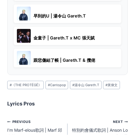
早到的U | 湯令山 Gareth.T
金童子 | Gareth.T x MC 張天賦
跟悲傷結了帳 | Gareth.T & 攬佬
Post
#
《THE PROTÉGÉ》
#
Cantopop
#
湯令山 Gareth.T
#
黃偉文
Tags:
Lyrics Pros
Post
PREVIOUS
NEXT
navigation
I’m Marf-elous歌詞 | Marf 邱
特別約會儀式歌詞 | Anson Lo