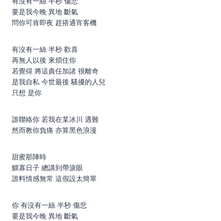
有沒有一絲 半秒 傷悲
要是我今晚 異地 斷氣
問你可肯即夜 趕搭通宵客機
有沒有一絲 半秒 歡喜
再無人以後 來煩住你
若覺得 將這責任加諸 很離奇
是我自私 今世最後 騷擾的人兒
只想 是你
誰聯絡你 若我在某冰川 遇難
然而教你負痛 亦算黑色浪漫
甜蜜那陣時
鰥寡日子 總講到帶淚眼
誰料情感無常 這假設太簡單
你 有沒有一絲 半秒 傷悲
要是我今晚 異地 斷氣