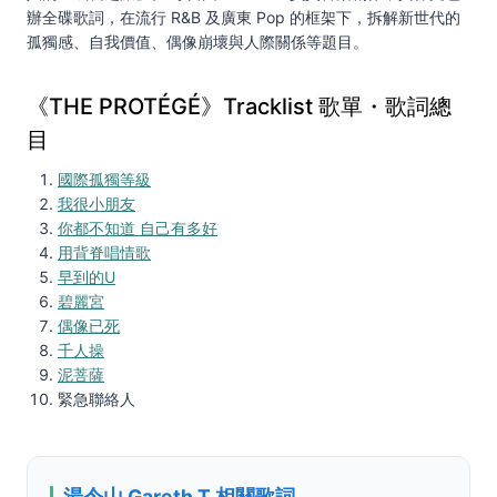
辦全碟歌詞，在流行 R&B 及廣東 Pop 的框架下，拆解新世代的
孤獨感、自我價值、偶像崩壞與人際關係等題目。
《THE PROTÉGÉ》Tracklist 歌單・歌詞總
目
國際孤獨等級
我很小朋友
你都不知道 自己有多好
用背脊唱情歌
早到的U
碧麗宮
偶像已死
千人操
泥菩薩
緊急聯絡人
湯令山 Gareth T 相關歌詞