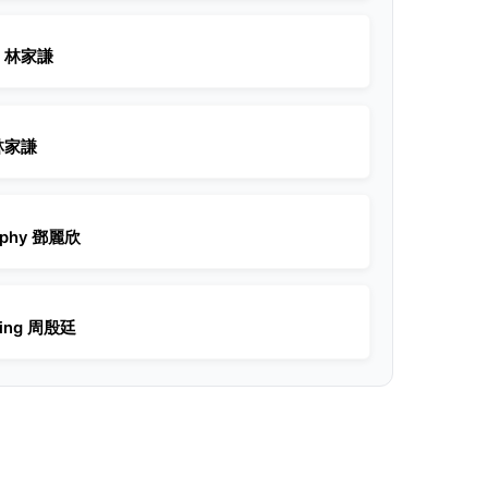
| 林家謙
林家謙
ephy 鄧麗欣
Ting 周殷廷