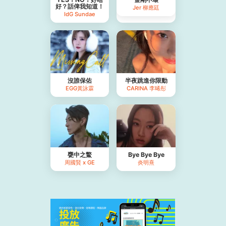
好？話俾我知道！
Jer 柳應廷
IdG Sundae
沒誰保佑
半夜跳進你限動
EGG黃詠霖
CARINA 李晞彤
甕中之鱉
Bye Bye Bye
周國賢 x GE
炎明熹