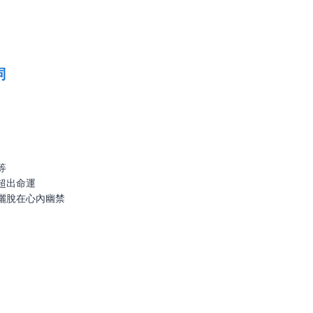
詞
等
超出命運
灑脫在心內幽禁