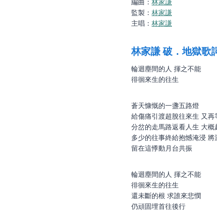
編曲：
林家謙
監製：
林家謙
主唱：
林家謙
林家謙
破．地獄歌
輪迴塵間的人 揮之不能
徘徊來生的往生
蒼天慷慨的一盞五路燈
給傷痛引渡超脫往來生 又再
分岔的走馬路返看人生 大概
多少的往事終給抱憾淹浸 將
留在這悸動月台共振
輪迴塵間的人 揮之不能
徘徊來生的往生
還未斷的根 求誰來悲憫
仍頑固埋首往後行