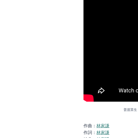
普渡眾生 
作曲：
林家謙
作詞：
林家謙