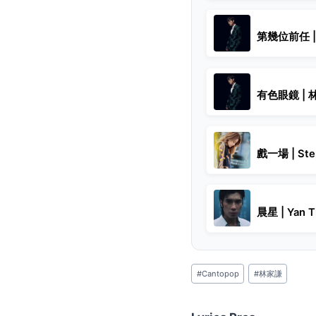
第幾位前任 
有色眼鏡 | 
戲一場 | St
晨星 | Yan 
Post
#
Cantopop
#
林家謙
Tags: