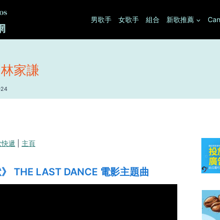
男歌手
女歌手
組合
新歌推薦
Can
 林家謙
024
歌快遞
|
主頁
THE LAST DANCE 電影主題曲