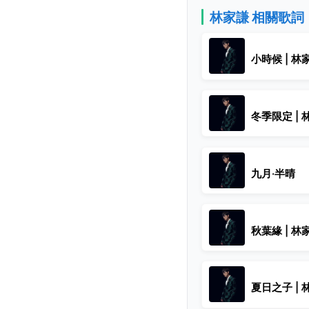
林家謙 相關歌詞
小時候 | 林
冬季限定 | 
九月·半晴
秋葉緣 | 林
夏日之子 | 