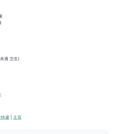
束
舞
未過 怎生)
生
歌快遞
|
主頁