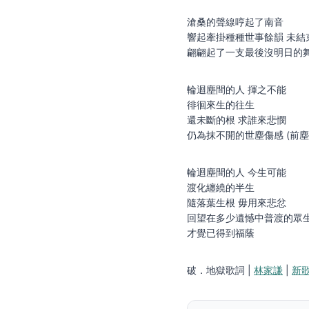
滄桑的聲線哼起了南音
響起牽掛種種世事餘韻 未結
翩翩起了一支最後沒明日的
輪迴塵間的人 揮之不能
徘徊來生的往生
還未斷的根 求誰來悲憫
仍為抹不開的世塵傷感 (前塵
輪迴塵間的人 今生可能
渡化纏繞的半生
隨落葉生根 毋用來悲忿
回望在多少遺憾中普渡的眾
才覺已得到福蔭
破．地獄歌詞 |
林家謙
|
新