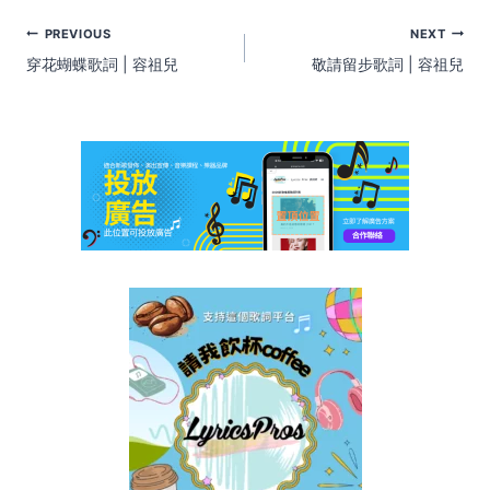
Post
PREVIOUS
NEXT
navigation
穿花蝴蝶歌詞 | 容祖兒
敬請留步歌詞 | 容祖兒