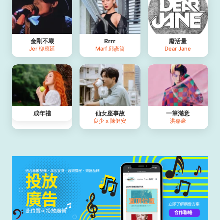
金剛不壞
Rrrr
廢活量
Jer 柳應廷
Marf 邱彥筒
Dear Jane
成年禮
仙女座事故
一筆滿意
良少 x 陳健安
洪嘉豪