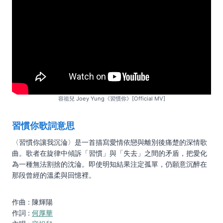
容祖兒 Joey Yung《習慣你》[Official MV]
習慣你歌詞意思
〈習慣你讓我沉淪〉是一首描寫愛情依戀與離別後痛楚的深情歌
曲。歌者在旋律中傾訴「習慣」與「失去」之間的矛盾，把愛化
為一種無法割捨的沈淪。即使明知結果注定孤單，仍願意沉醉在
那段曾經的溫柔與回憶裡。
作曲 : 陳輝陽
作詞 :
何厚華