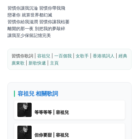
習慣你讓我沉淪 習慣你帶我飛
戀著你 就算世界都幻滅
習慣你給我滋潤 習慣你讓我枯萎
離開的那一夜 別把我的夢敲碎
讓我至少保留記憶完美
習慣你歌詞 | 
容祖兒
 | 
一百個我
 | 
女歌手
 | 
香港填詞人
 | 
經典
廣東歌
 | 
新歌快遞
 | 
主頁
容祖兒 相關歌詞
等等等等 | 容祖兒
但你要甜 | 容祖兒