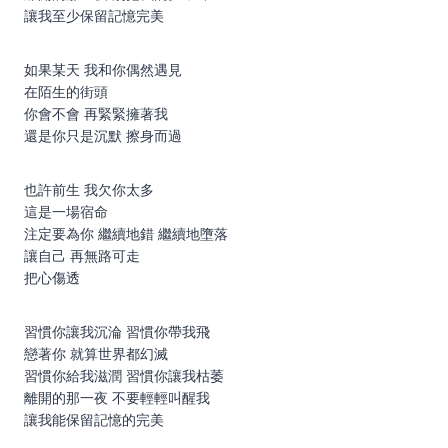
讓我至少保留記憶完美
如果某天 我和你偶然遇見
在陌生的街頭
你會不會 再緊緊擁著我
還是你只是沉默 擦身而過
也許前生 我欠你太多
這是一場宿命
注定要為你 繼續地錯 繼續地墮落
讓自己 再無路可走
把心傷透
習慣你讓我沉淪 習慣你帶我飛
戀著你 就算世界都幻滅
習慣你給我滋潤 習慣你讓我枯萎
離開的那一夜 不要輕輕叫醒我
讓我能保留記憶的完美