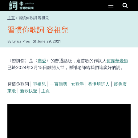
Skip
to
content
主頁
»
習慣你歌詞 容祖兒
習慣你歌詞 容祖兒
By
Lyrics Pros
June 29, 2021
〈習慣你〉是〈
痛愛
〉的普通話版，這首歌的作詞人
何厚華老師
已於2024年3月15日離開人世，謝謝老師給我們這麽好的詞。
習慣你歌詞 |
容祖兒
|
一百個我
|
女歌手
|
香港填詞人
|
經典廣
東歌
|
新歌快遞
|
主頁