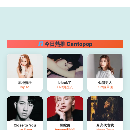
今日熱推 Cantopop
原地拖手
block了
似個男人
Ivy so
Elka鄭芷淇
Kira陳葦璇
Close to You
黑蛇傳
月亮代表我
Jay Fung
Jeremy李駿傑
Moon Tang