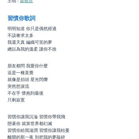
主唱 :
容祖兒
習慣你歌詞
明明知道 你只是偶然經過
不該奢求太多
我還天真 編織可笑的夢
總以為我的溫柔 讓你不捨
朋友都問 我愛你什麼
這是一種直覺
就像是抬頭 星光閃爍
突然想淚流
不在乎 懷抱到最後
只剩寂寞
習慣你讓我沉淪 習慣你帶我飛
戀著你 就算世界都幻滅
習慣你給我滋潤 習慣你讓我枯萎
離開的那一夜 別把我的夢敲碎